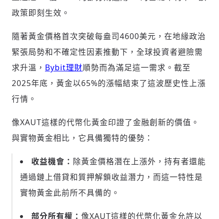
政策即刻生效。
隨著黃金價格首次突破每盎司4600美元，在地緣政治
緊張局勢和不確定性因素推動下，全球投資者避險需
求升溫，
Bybit
理財
順勢而為滿足這一需求。截至
2025年底，黃金以65%的漲幅結束了這波歷史性上漲
行情。
像XAUT這樣的代幣化黃金印證了金融創新的價值。
與實物黃金相比，它具備獨特的優勢：
收益機會：
除黃金價格潛在上漲外，持有者還能
通過鏈上借貸和質押解鎖收益潛力，而這一特性是
實物黃金此前所不具備的。
部分所有權：
像XAUT這樣的代幣化黃金允許以