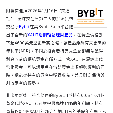
阿聯酋迪拜
2026年1月16日
/美通
社/ -- 全球交易量第二大的加密貨幣
社會
交易所
Bybit
在其Bybit Earn平台推
出了全新的
XAUT
活期
輕
鬆
理財
產品
，在黃金價格創
下超4600美元歷史新高之際，該產品能夠帶來更高的
年利率(APR)。不同於投資者持有貴金屬卻無法獲得
人文
利息收益的傳統黃金存儲方式，像XAUT這類鏈上代
幣化黃金，可以讓用戶在借助黃金上漲趨勢獲利的同
時，還能從持有的資產中獲得收益，兼具財富保值與
創收兩者的優勢。
此次更新後，符合條件的Bybit用戶持有0.05至0.1個
黃金代幣XAUT即可獲得
最高達11%的年利率
，持有
量超過0.1個XAUT的部分則適用1%的基礎年利率，該