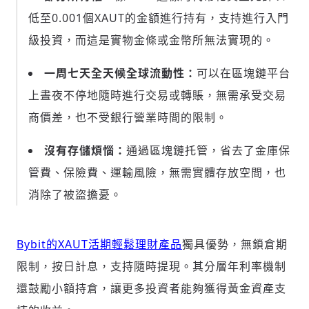
低至0.001個XAUT的金額進行持有，支持進行入門
級投資，而這是實物金條或金幣所無法實現的。
一周七天全天候全球流動性：
可以在區塊鏈平台
上晝夜不停地隨時進行交易或轉賬，無需承受交易
商價差，也不受銀行營業時間的限制。
輸入 Email 驗證碼
登入或註冊
沒有存儲煩惱：
通過區塊鏈托管，省去了金庫保
請輸入發送到
的驗證碼
管費、保險費、運輸風險，無需實體存放空間，也
(十分鐘內有效)
消除了被盜擔憂。
Bybit的XAUT
活期
輕
鬆
理財
產品
獨具優勢，無鎖倉期
歡迎您加入《旭時報》
限制，按日計息，支持隨時提現。其分層年利率機制
掌握國際政經脈動
參與下一波全球科技革命
還鼓勵小額持倉，讓更多投資者能夠獲得黃金資產支
驗證