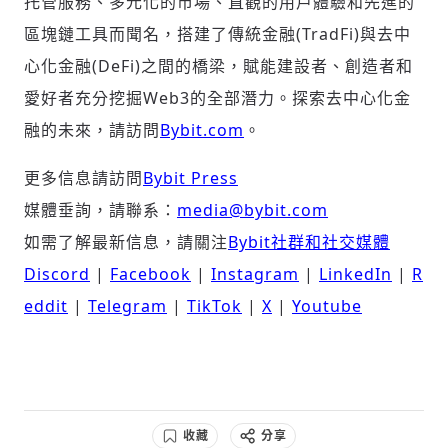
托管服務、多元化的市場、直觀的用戶體驗和先進的
區塊鏈工具而聞名，搭建了傳統金融(TradFi)與去中
心化金融(DeFi)之間的橋梁，賦能建設者、創造者和
愛好者充分挖掘Web3的全部潛力。探索去中心化金
融的未來，請訪問
Bybit.com
。
更多信息請訪問
Bybit Press
媒體垂詢，請聯系：
media@bybit.com
如需了解最新信息，請關注
Bybit社群和社交媒體
Discord
|
Facebook
|
Instagram
|
LinkedIn
|
R
eddit
|
Telegram
|
TikTok
|
X
|
Youtube
收藏
分享