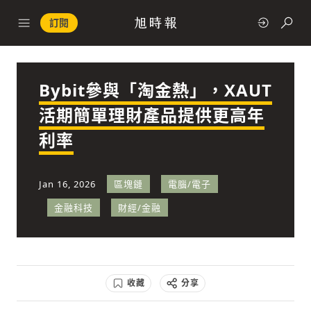
訂閱
Bybit參與「淘金熱」，XAUT
政治
活期簡單理財產品提供更高年
利率
快速連結
經濟
Jan 16, 2026
區塊鏈
電腦/電子
金融科技
財經/金融
科技
收藏
分享