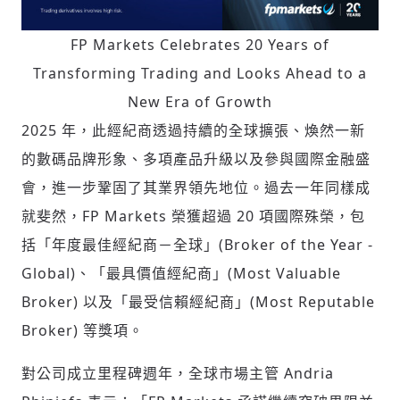
FP Markets Celebrates 20 Years of
Transforming Trading and Looks Ahead to a
New Era of Growth
2025 年，此經紀商透過持續的全球擴張、煥然一新
的數碼品牌形象、多項產品升級以及參與國際金融盛
輸入 Email 驗證碼
登入或註冊
會，進一步鞏固了其業界領先地位。過去一年同樣成
就斐然，FP Markets 榮獲超過 20 項國際殊榮，包
請輸入發送到
的驗證碼
括「年度最佳經紀商－全球」(Broker of the Year -
(十分鐘內有效)
Global)、「最具價值經紀商」(Most Valuable
Broker) 以及「最受信賴經紀商」(Most Reputable
Broker) 等獎項。
歡迎您加入《旭時報》
掌握國際政經脈動
對公司成立里程碑週年，全球市場主管 Andria
參與下一波全球科技革命