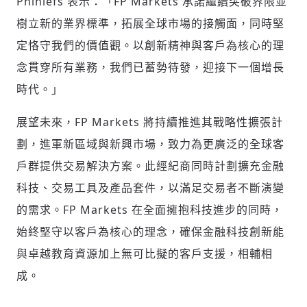
Phiniefs 表示：「FP Markets 承諾繼續突破界限並
驗證
樹立新的業界標準，拓展全球市場的接觸面，同時堅
定恪守我們的價值觀。以創新精神與客戶為核心的理
念貫穿所有業務，我們已蓄勢待發，迎接下一個增長
時代。」
展望未來，FP Markets 將持續推進其戰略性擴張計
劃，進軍新區域與新興市場，致力為更廣泛的全球客
戶群提供交易解決方案。此經紀商同時計劃擴充金融
科技、交易工具及產品套件，以滿足交易者不斷演變
的需求。FP Markets 在全面擁抱科技進步的同時，
始終堅守以客戶為核心的理念，確保金融科技創新能
與卓越教育資源加上無可比擬的客戶支援，相輔相
成。