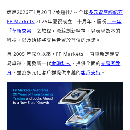
悉尼
2026年1月20日
/美通社/ -- 全球
多元資產經紀商
FP Markets
2025年
慶祝成立二十周年，慶祝
二十年
社會
「革新交易」
之旅程，憑藉創新精神、以表現為本的
科技，以及始終將交易者置於首位的承諾。
自 2005 年成立以來，FP Markets 一直重新定義交
人文
易卓越，開發新一代
金融科技
，提供全面的
交易者教
育
，並為多元化客戶群提供卓越的
客戶支持
。