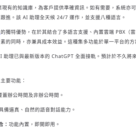
企業現有的知識庫，為客戶提供準確資訊。如有需要，系統亦
進。該 AI 助理全天候 24/7 運作，並支援八種語言。
理
的獨特優勢，在於其結合了多語言支援、內置雲端 PBX（雲端
質素的同時，亦兼具成本效益。這種集多功能於單一平台的方
 助理已與最新版本的 ChatGPT 全面接軌。預計於不久將來加
助理主要功能：
覆蓋辦公時間及非辦公時間。
具備逼真、自然的語音對話能力。
整合：
功能內置，即開即用。
登入或註冊
輸入 Email 驗證碼