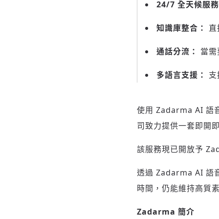
24/7 全天候服
知識庫整合：
直
通話分流：
當需
多語言支援：
支
使用 Zadarma 
司致力提供一套即開
該服務現已開放予 Zad
透過 Zadarma 
時間，仍能維持高質
Zadarma 簡介