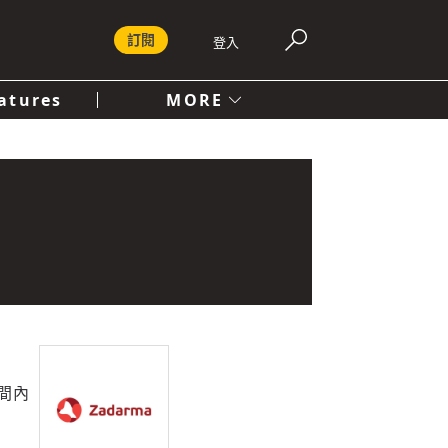
訂閱
登入
atures
MORE
付費內容服務條款
社會
人文
間內