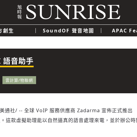
方創生
SoundOF 聲音地圖
APAC Fe
我們
聯絡我們
隱私權政策
使用者條款
經濟
科技
I 語音助手
雲計算/物聯網
美通社/ -- 全球 VoIP 服務供應商 Zadarma 宣佈正式推出
語音助理。這款虛擬助理能以自然逼真的語音處理來電，並於辦公時