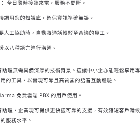
務：
全日隨時接聽來電，服務不間斷。
請輸入發送到
的驗證碼
接調用您的知識庫，確保資訊準確無誤。
(十分鐘內有效)
要人工協助時，自動將通話轉駁至合適的員工。
援以八種語言進行溝通。
歡迎您加入《旭時報》
掌握國際政經脈動
參與下一波全球科技革命
AI 語音助理無需具備深厚的技術背景。這讓中小企亦能輕鬆享
驗證
即用的工具，以實現可靠且高質素的語音互動體驗。
arma 免費雲端 PBX 的用戶使用。
AI 語音助理，企業現可提供更快捷可靠的支援，有效縮短客戶
素的服務水平。