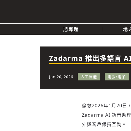
旭專題
地
產業消息
關於我們
追蹤
政治
Zadarma 推出多語言 A
快速連結
Jan 20, 2026
人工智能
電腦/電子
倫敦
2026年1月20日
/
Zadarma AI 
外與客戶保持互動。