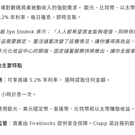
場對數碼資產被動收入的強勁需求。 歐元、比特幣、以太
.2% 年利率，每日複息，即時支取。
裁
Ilya Stadnik
表示：「人人都希望資金能夠增值，同時保
產品需要鎖定。
靈活儲蓄改變了這種情況，讓你獲得高收益
多元化收益中心的開端，固定儲蓄服務快將推出，讓你全面
的主要特點
期
：可享高達 5.2% 年利率。 隨時提取任何金額。
4 小時計息一次。
使用歐元、美元穩定幣、泰達幣、比特幣和以太幣賺取收益
監管
：資產由 Fireblocks 提供安全保障。Clapp 是註