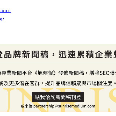
nance
e/