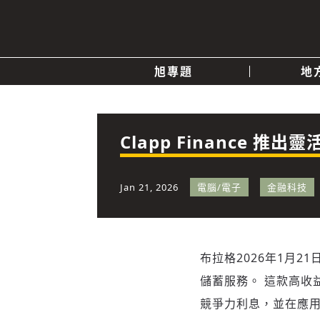
旭專題
地
產業消息
關於我們
追蹤
政治
Clapp Finance 
快速連結
Jan 21, 2026
電腦/電子
金融科技
布拉格
2026年1月21
儲蓄服務。 這款高收
競爭力利息，並在應