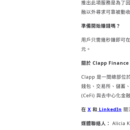
推出此項服務是為了
融以外尋求可靠被動
準備開始賺錢嗎？
用戶只需幾秒鐘即可在應
元。
關於
Clapp Finance
Clapp 是一間總部
錢包、交易所、儲蓄、
(CeFi) 與去中心化金融 
在
X
和
LinkedIn
關注
媒體聯絡人：
Alicia 