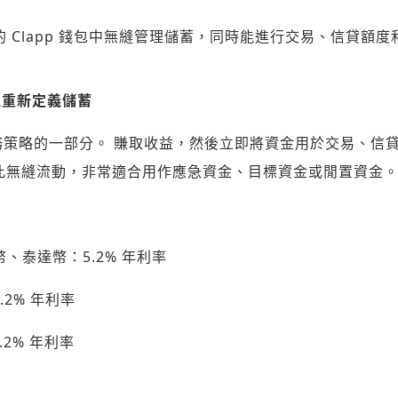
的 Clapp 錢包中無縫管理儲蓄，同時能進行交易、信貸額
性重新定義儲蓄
登入或註冊
輸入 Email 驗證碼
是財務策略的一部分。 賺取收益，然後立即將資金用於交易、信
此無縫流動，非常適合用作應急資金、目標資金或閒置資金
請輸入發送到
的驗證碼
(十分鐘內有效)
、泰達幣：5.2% 年利率
4.2% 年利率
歡迎您加入《旭時報》
掌握國際政經脈動
3.2% 年利率
參與下一波全球科技革命
驗證