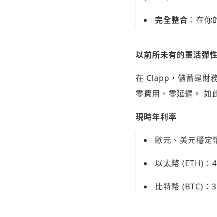
完全整合
：在你
以前所未有的靈活彈
在 Clapp，儲蓄
零費用、零延遲。 如
現時年利率
歐元、美元穩定幣
以太幣 (ETH)：
比特幣 (BTC)：