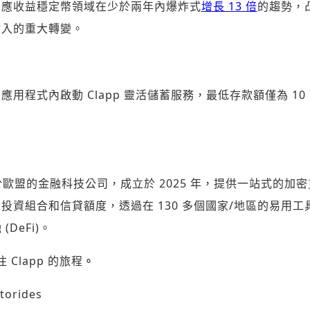
因應收益穩定幣領域在少於兩年內爆炸式
增長 13 倍
的趨勢，
收入的重大轉變。
用程式內啟動 Clapp 靈活儲蓄服務，最低存款額僅為 10 
位於歐盟的金融科技公司，成立於 2025 年，提供一站式的加
投資組合和信貸額度，透過在 130 多個國家/地區的易用
(DeFi)。
 Clapp 的旅程
。
Ktorides