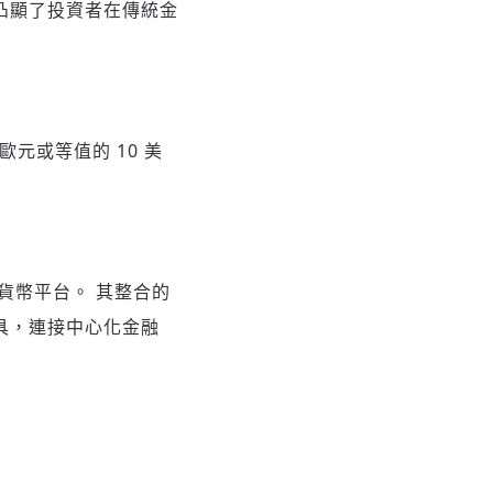
凸顯了投資者在傳統金
歐元或等值的 10 美
密貨幣平台。 其整合的
工具，連接中心化金融