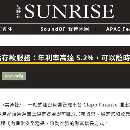
方創生
SoundOF 聲音地圖
APAC Fe
我們
聯絡我們
隱私權政策
使用者條款
經濟
科技
推出靈活存款服務：年利率高達 5.2%，可以隨
財經/金融
日
/美通社/ -- 一站式加密貨幣管理平台 Clapp Finance 推
益產品讓用戶無需鎖定資金即可賺取加密貨幣、穩定幣和歐
用程式內提供安全穩妥、流動性強的財富增長方式。