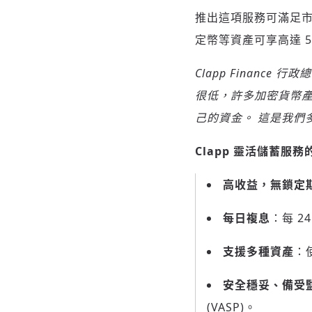
推出這項服務可滿足市
定幣等資產可享高達 5
Clapp Finance
行政總
很低，許多加密貨幣
己的資金。
這是我們
Clapp
靈活儲蓄服務
高收益，無鎖定
每日複息
：每 2
支援多種資產
：
安全穩妥、備受
(VASP)。