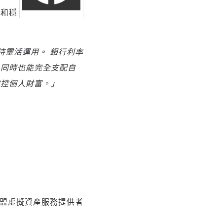
幣和穩
持靈活運用。
銀行利率
，同時也能完全支配自
掌控個人財富。」
。
冊的歐盟虛擬資產服務提供者