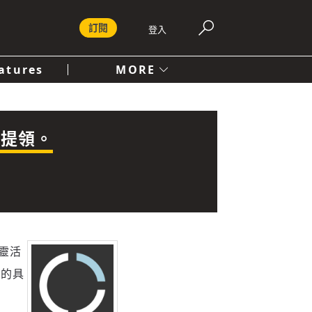
訂閱
登入
atures
MORE
付費內容服務條款
社會
人文
時提領。
出靈活
元的具