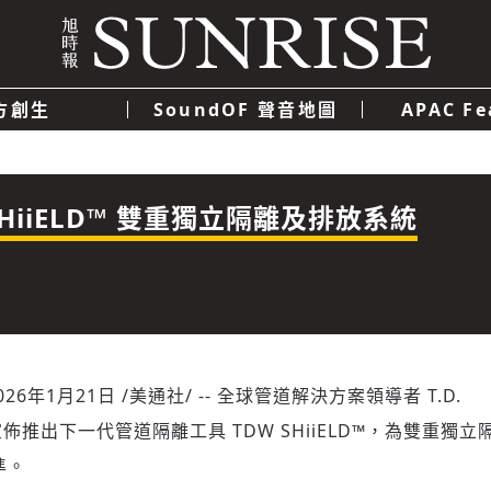
方創生
SoundOF 聲音地圖
APAC Fe
我們
聯絡我們
隱私權政策
使用者條款
經濟
科技
推出 SHiiELD™ 雙重獨立隔離及排放系統
026年1月21日
/美通社/ -- 全球管道解決方案領導者 T.D.
DW) 宣佈推出下一代管道隔離工具 TDW SHiiELD™，為雙重獨
準。