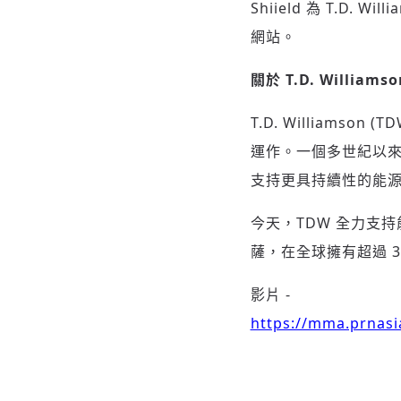
Shiield 為 T.D. 
網站。
關於 T.D. Williamso
T.D. William
運作。一個多世紀以來
支持更具持續性的能
今天，TDW 全力支
薩，在全球擁有超過 
影片 -
https://mma.prnas