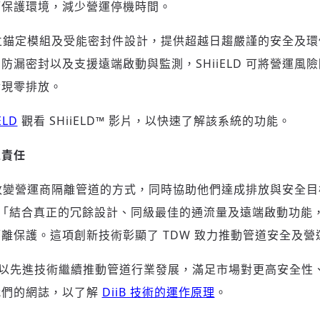
而保護環境，減少營運停機時間。
兩個獨立錨定模組及受能密封件設計，提供超越日趨嚴謹的安全及
登入或註冊
輸入 Email 驗證碼
防漏密封以及支援遠端啟動與監測，SHiiELD 可將營運風
實現零排放。
請輸入發送到
的驗證碼
(十分鐘內有效)
ELD
觀看 SHiiELD™ 影片，以快速了解該系統的功能。
境責任
歡迎您加入《旭時報》
徹底改變營運商隔離管道的方式，同時協助他們達成排放與安全目
掌握國際政經脈動
表示，「結合真正的冗餘設計、同級最佳的通流量及遠端啟動功能，S
參與下一波全球科技革命
驗證
離保護。這項創新技術彰顯了 TDW 致力推動管道安全及營
TDW 以先進技術繼續推動管道行業發展，滿足市場對更高安全
我們的網誌，以了解
DiiB 技術的運作原理
。