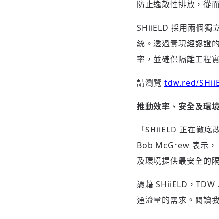
防止逸散性排放，從
SHiiELD 採用
統。透過實現經認證的
率，並確保隔離工程
請瀏覽
tdw.red/SHii
推動效率、安全及環
「SHiiELD 正在
Bob McGrew 
及環境提供最安全的隔
憑藉 SHiiELD，
通流量的需求。閱讀