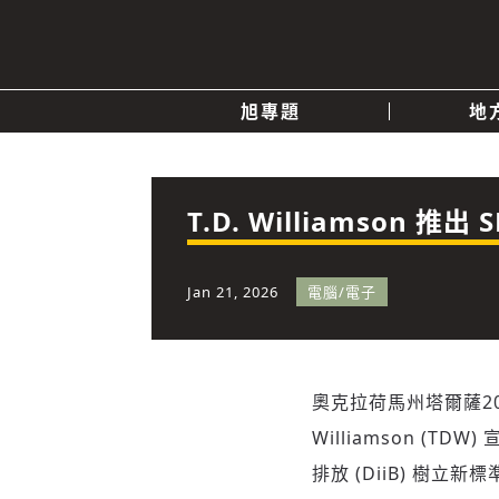
旭專題
地
產業消息
關於我們
追蹤
政治
T.D. Williamson 
快速連結
Jan 21, 2026
電腦/電子
奧克拉荷馬州塔爾薩
2
Williamson (T
排放 (DiiB) 樹立新標