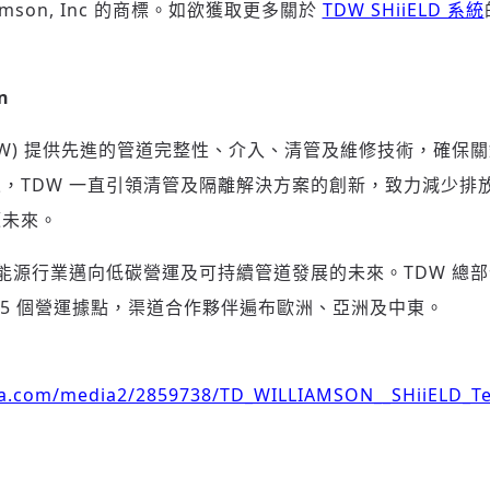
Williamson, Inc 的商標。如欲獲取更多關於
TDW SHiiELD 系統
n
son (TDW) 提供先進的管道完整性、介入、清管及維修技術，
，TDW 一直引領清管及隔離解決方案的創新，致力減少排
源未來。
持能源行業邁向低碳營運及可持續管道發展的未來。TDW 總
35 個營運據點，渠道合作夥伴遍布歐洲、亞洲及中東。
ia.com/media2/2859738/TD_WILLIAMSON__SHiiELD_Te