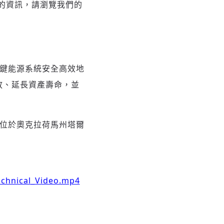
的資訊，請瀏覽我們的
確保關鍵能源系統安全高效地
放、延長資產壽命，並
部位於奧克拉荷馬州塔爾
chnical_Video.mp4