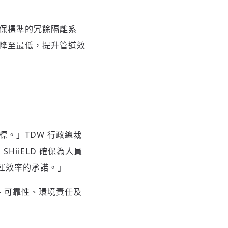
環保標準的冗餘隔離系
險降至最低，提升管道效
標。」TDW 行政總裁
HiiELD 確保為人員
運效率的承諾。」
性、可靠性、環境責任及