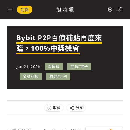
訂閱
Bybit P2P百億補貼再度來
政治
臨，100%中獎機會
快速連結
Jan 21, 2026
區塊鏈
電腦/電子
經濟
金融科技
財經/金融
收藏
分享
科技