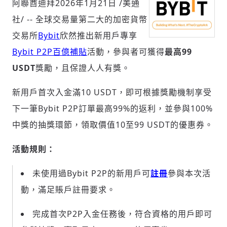
阿聯酋迪拜
2026年1月21日
/美通
社/ -- 全球交易量第二大的加密貨幣
交易所
Bybit
欣然推出新用戶專享
社會
Bybit P2P百億補貼
活動，參與者可獲得
最高99
USDT
獎勵，且保證人人有獎。
新用戶首次入金滿10 USDT，即可根據獎勵機制享受
下一筆Bybit P2P訂單最高99%的返利，並參與100%
人文
中獎的抽獎環節，領取價值10至99 USDT的優惠券。
活動規則：
未使用過Bybit P2P的新用戶可
註冊
參與本次活
動，滿足賬戶註冊要求。
完成首次P2P入金任務後，符合資格的用戶即可