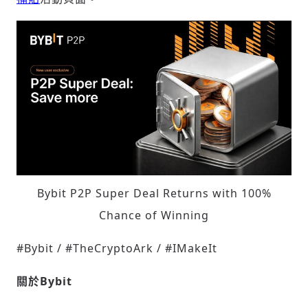
輸入 Email 驗證碼
登入或註冊
請輸入發送到
的驗證碼
(十分鐘內有效)
歡迎您加入《旭時報》
掌握國際政經脈動
參與下一波全球科技革命
Bybit P2P Super Deal Returns with 100%
驗證
Chance of Winning
#Bybit / #TheCryptoArk / #IMakeIt
關於Bybit