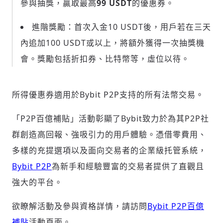
參與抽獎，贏取最高
99 USDT
的優惠券。
進階獎勵：首次入金10 USDT後，用戶若在三天
內追加100 USDT或以上，將額外獲得一次抽獎機
會。獎勵包括折扣券、比特幣等，虛位以待。
所得優惠券適用於Bybit P2P支持的所有法幣交易。
「P2P百億補貼」活動彰顯了Bybit致力於為其P2P社
群創造高回報、強吸引力的用戶體驗。憑借零費用、
多樣的充提選項以及面向交易者的企業級托管系統，
Bybit P2P
為新手和經驗豐富的交易者提供了直觀且
強大的平台。
欲瞭解活動及參與資格詳情，請訪問
Bybit P2P百億
補貼
活動頁面。