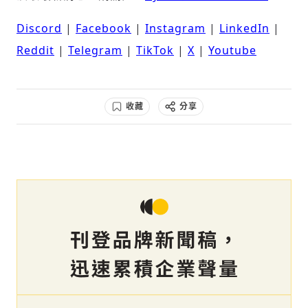
Discord
|
Facebook
|
Instagram
|
LinkedIn
|
Reddit
|
Telegram
|
TikTok
|
X
|
Youtube
收藏
分享