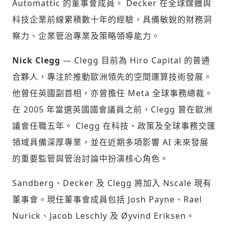
Automattic 的董事會成員。 Decker 在全球媒體與
科技企業前線累積數十年的經驗，具備敏銳的財務洞
察力、企業管治專業及策略領導能力。
輸入 Email 驗證碼
登入或註冊
Nick Clegg
— Clegg 目前為 Hiro Capital 的普通
合夥人，專注於推動歐洲領先的空間運算技術發展。
請輸入發送到
的驗證碼
他曾任英國副首相，亦曾擔任 Meta 全球事務總裁。
(十分鐘內有效)
在 2005 年當選英國國會議員之前，Clegg 曾在歐洲
議會任職五年。 Clegg 在科技、政策及全球事務交匯
領域具備深厚專業，並在近期多項影響 AI 未來發展
歡迎您加入《旭時報》
的重要監管與管治討論中扮演核心角色。
掌握國際政經脈動
參與下一波全球科技革命
驗證
Sandberg、Decker 及 Clegg 將加入 Nscale 現有
董事會。現任董事會成員包括 Josh Payne、Rael
Nurick、Jacob Leschly 及 Øyvind Eriksen。