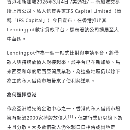
香港和新加坡
2026年3月4日
/美通社/ -- 新加坡交易
所上市公司、私人信貸專家IFS Capital Limited（簡
稱「IFS Capital」）今日宣布，在香港推出其
社會
Lendingpot數字貸款平台，標志著該公司擴展至大
中華區。
Lendingpot作為一個一站式比對與申請平台，將借
款人與持牌放債人對接起來。該平台已在新加坡、馬
人文
來西亞和印度尼西亞開展業務，為這些地區仍以線下
為主的私人借貸市場帶來了便利與透明。
為何選擇香港
作為亞洲領先的金融中心之一，香港的私人借貸市場
[1]
擁有超過2000家持牌放債人
，但該行業仍以線下為
主且分散。大多數借款人仍依賴口口相傳或實地走