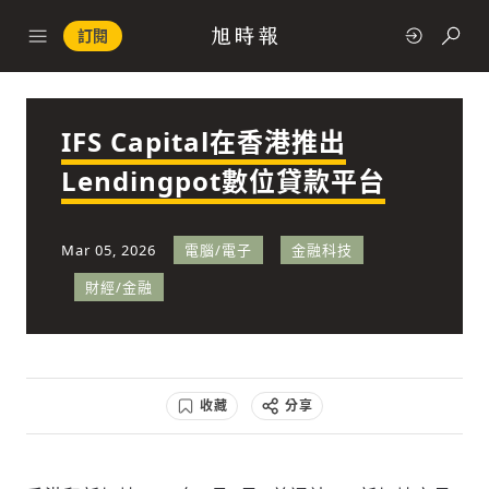
訂閱
IFS Capital在香港推出
政治
Lendingpot數位貸款平台
快速連結
Mar 05, 2026
電腦/電子
金融科技
經濟
財經/金融
收藏
分享
科技