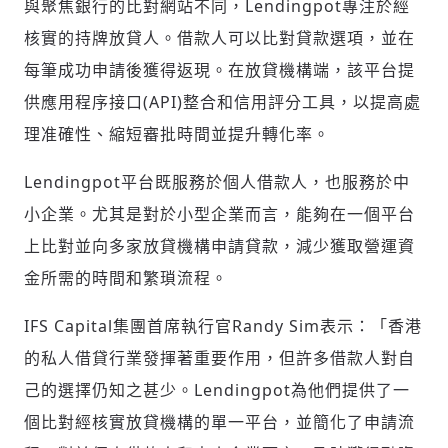
與聚焦銀行的比對網站不同，Lendingpot專注於經
核實的持牌放貸人。借款人可以比對貸款選項，並在
每筆成功申請後獲得返現。在放貸機構端，該平台提
供應用程序接口(API)整合和信用評分工具，以提高處
理准確性、縮短審批時間並提升轉化率。
Lendingpot平台既服務於個人借款人，也服務於中
小企業。尤其是對於小型企業而言，能夠在一個平台
上比對並向多家放貸機構申請貸款，減少獲取營運資
金所需的時間和繁瑣流程。
IFS Capital集團首席執行官Randy Sim表示：「香港
輸入 Email 驗證碼
登入或註冊
的私人借貸行業發揮著重要作用，但許多借款人對自
己的選擇仍知之甚少。Lendingpot為他們提供了一
請輸入發送到
的驗證碼
個比對經核實放貸機構的單一平台，並簡化了申請流
(十分鐘內有效)