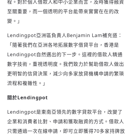
程。對於個人借款人和中小企業而言，及時獲得融資
至關重要，而一個透明的平台能帶來實實在在的改
變。」
歡迎您加入《旭時報》
掌握國際政經脈動
Lendingpot亞洲區負責人Benjamin Lam補充道：
參與下一波全球科技革命
「隨著我們在亞洲各地拓展數字借貸平台，香港是
驗證
Lendingpot自然邁出的下一步。這裡的借款人精通
數字技術，重視透明度。我們致力於幫助借款人做出
更明智的信貸決策，減少向多家放貸機構申請的繁瑣
流程和複雜性。」
關於
Lendingpot
Lendingpot是東南亞領先的數字貸款平台，改變了
企業和消費者比對、申請和獲取融資的方式。借款人
只需通過一次在線申請，即可立即獲得70多家持牌放