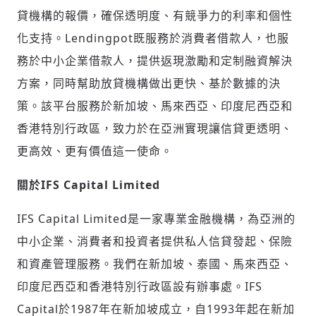
貸機構的報價，確保透明度、有競爭力的利率和個性
化支持。Lendingpot既服務於消費者借款人，也服
務於中小企業借款人，提供返現激勵和定制融資解決
方案，同時幫助放貸機構做出更快、基於數據的決
策。該平台服務於新加坡、馬來西亞、印度尼西亞和
香港特別行政區，致力於在亞洲實現讓信貸更透明、
更高效、更有價值這一使命。
關於
IFS Capital Limited
IFS Capital Limited是一家專業金融機構，為亞洲的
中小企業、消費者和投資者提供私人信貸發起、保險
和資產管理服務。我們在新加坡、泰國、馬來西亞、
印度尼西亞和香港特別行政區設有辦事處。IFS
Capital於1987年在新加坡成立，自1993年起在新加