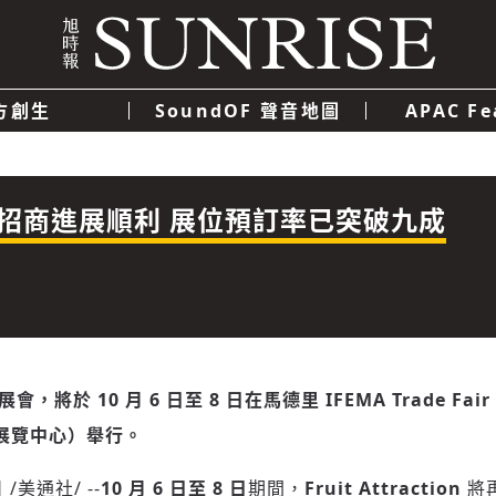
方創生
SoundOF 聲音地圖
APAC Fe
我們
聯絡我們
隱私權政策
使用者條款
經濟
科技
n 2026 招商進展順利 展位預訂率已突破九成
，將於 10 月 6 日至 8 日在馬德里 IFEMA Trade Fair
際展覽中心）舉行。
日
/美通社/ --
10 月 6 日至 8 日
期間，
Fruit Attraction
將