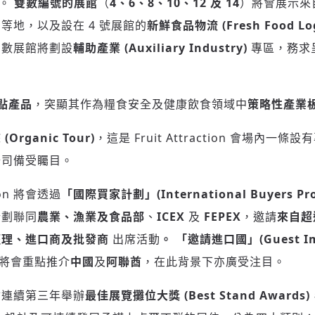
。
雙數編號的展館
（
4、6、8、10、12 及 14
）將會展示來
(十分鐘內有效)
洲
等地，以及設在 4 號展館的
新鮮食品物流 (Fresh Food Logi
多數展館將劃設
輔助產業 (Auxiliary Industry)
專區，務求
歡迎您加入《旭時報》
掌握國際政經脈動
點產品
，突顯其作為糧食安全及健康飲食領域中
策略性產業
參與下一波全球科技革命
驗證
Organic Tour)
，這是 Fruit Attraction 會場內
公司備受矚目。
tion 將會透過
「國際買家計劃」(International Buyers Pr
計劃聯同
農業、漁業及食品部
、
ICEX
及
FEPEX
，邀請
來自超過
經理、進口商及批發商
出席活動
。
「邀請進口國」(Guest Im
將會重點推介
中國
及
阿聯酋
，在此背景下亦廣受注目。
n 將會連續第三年舉辦
最佳展覽攤位大獎 (Best Stand Awards)