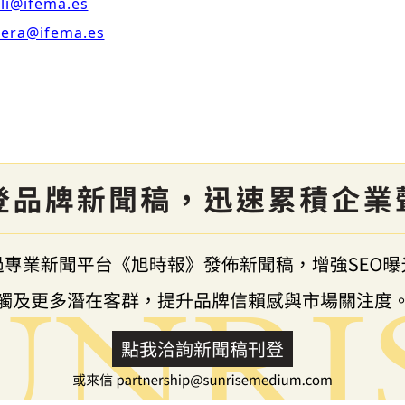
oli@ifema.es
lera@ifema.es