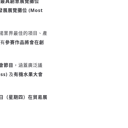
：
最具創意展覽攤位
展展覽攤位 (Most
揚業界最佳的項目、產
所有
參賽作品將會在
創
會節目
，涵蓋廣泛議
ss)
及
有機水果大會
月 8 日（星期四）在貿易展