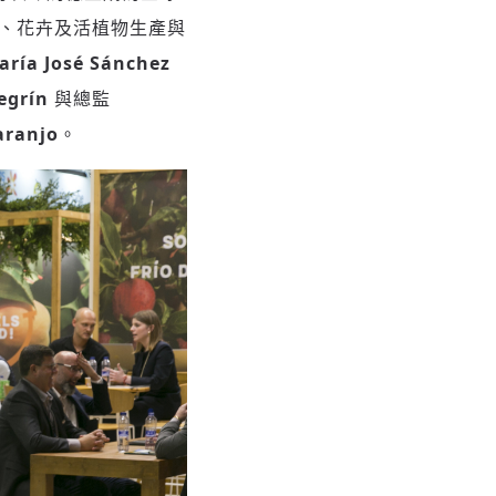
、花卉及活植物生產與
aría José Sánchez
egrín
與總監
aranjo
。