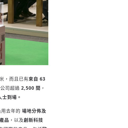
方米，而且已有
來自
63
展公司超過
2,500 間
，
業人士到場。
並沿用去年的
場地分佈及
產品
，以及
創新科技