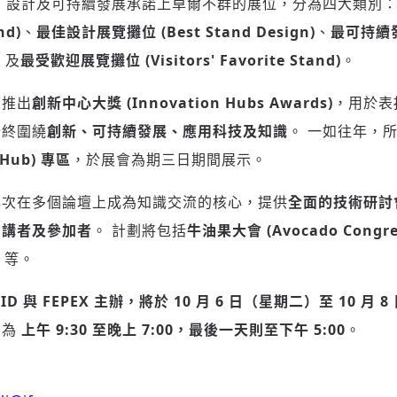
、設計及可持續發展承諾上卓爾不群的展位，分為四大類別
nd)
、
最佳設計展覽攤位 (Best Stand Design)
、
最可持續發
)
及
最受歡迎展覽攤位 (Visitors' Favorite Stand)
。
再度推出
創新中心大獎 (Innovation Hubs Awards)
，用於表
始終圍繞
創新、可持續發展、應用科技及知識
。 一如往年，
 Hub)
專區
，於展會為期三日期間展示。
tion 將再次在多個論壇上成為知識交流的核心，提供
全面的技術研討
的講者及參加者
。 計劃將包括
牛油果大會 (Avocado Congre
)
等。
RID 與 FEPEX 主辦，將於 10 月 6 日（星期二）至 10 
間為
上午 9:30 至晚上 7:00，最後一天則至下午 5:00
。