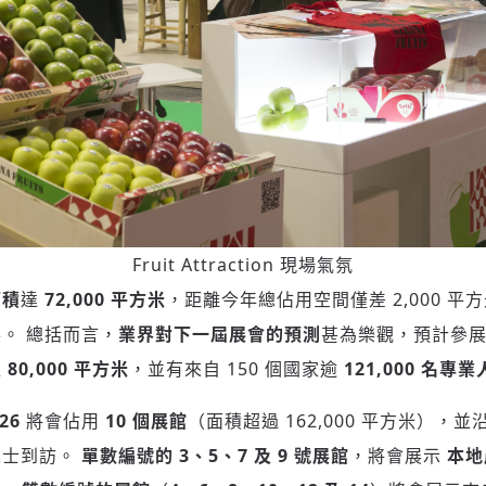
Fruit Attraction 現場氣氛
面積
達
72,000 平方米
，距離今年總佔用空間僅差 2,000 平
。 總括而言，
業界對下一屆展會的預測
甚為樂觀，預計參
達
80,000 平方米
，並有來自 150 個國家逾
121,000 名專
登入或註冊
輸入 Email 驗證碼
026
將會佔用
10 個展館
（面積超過 162,000 平方米），
人士到訪。
單數編號的
3、5、7 及 9 號展館
，將會展示
本地
請輸入發送到
的驗證碼