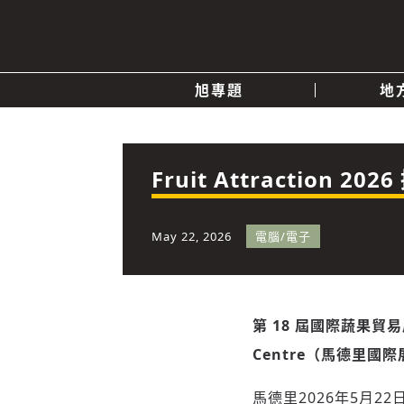
旭專題
地
產業消息
關於我們
追蹤
政治
Fruit Attractio
快速連結
May 22, 2026
電腦/電子
第 18 屆國際蔬果貿易展會
Centre（馬德里國
馬德里
2026年5月22