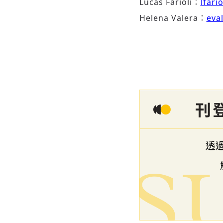
Lucas Farioli：
lfari
Helena Valera：
eva