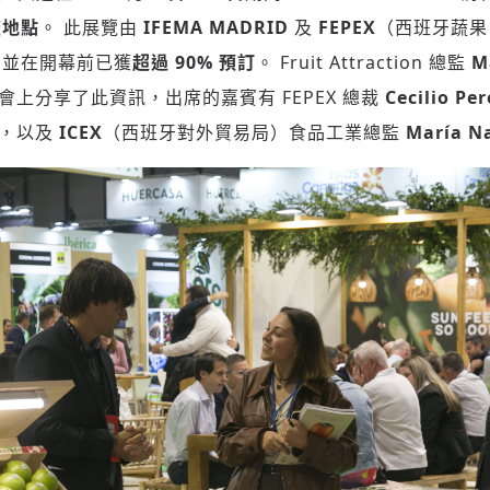
流地點
。 此展覽由
IFEMA MADRID
及
FEPEX
（西班牙蔬果
，並在開幕前已獲
超過 90% 預訂
。 Fruit Attraction 總監
M
會上分享了此資訊，出席的嘉賓有 FEPEX 總裁
Cecilio Per
，以及
ICEX
（西班牙對外貿易局）食品工業總監
María N