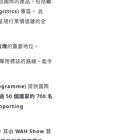
自國際的產品，包括
歐
stics)
專區。 此
呈現行業價值鏈的全
板塊
的重要地位。
一條設有專用標誌的路線，能令
ogramme)
提供國際
 50 個國家的 700 名
porting
，其由
WAH Show
贊