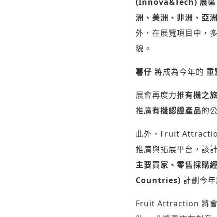
(Innova&Tech) 展區
洲、美洲、非洲、亞
外，在展覽項目中，
貌。
薯仔
將成為今年的
重
展會再度力推
有機之旅 (
推廣
有機認證產品
的
此外，Fruit Attrac
推廣與拓展平台，該
主要買家、零售採購
Countries)
計劃今年
Fruit Attractio