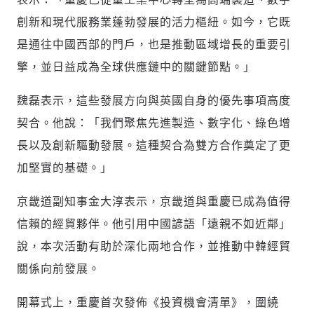
(十分鐘內有效)
創新和現代服務業蓬勃發展的活力樞紐。如今，它既
是通往中國西部的門戶，也是推動區域增長的重要引
擎，並日益成為全球供應鏈中的關鍵節點。」
歡迎您加入《旭時報》
掌握國際政經脈動
魏磊表示，這些發展方向與英國自身的優先事項高度
參與下一波全球科技革命
驗證
契合。他說：「我們聚焦先進製造、數字化、綠色增
長以及創新驅動發展。這種契合為雙方合作奠定了更
加堅實的基礎。」
京畿道副知事金大淳表示，京畿道與重慶已成為值得
信賴的經貿夥伴。他引用中國諺語「遠親不如近鄰」
說，本次活動有助於深化兩地合作，並推動中韓經貿
關係向前發展。
開幕式上，重慶首次發佈《投資機會清單》，圍繞