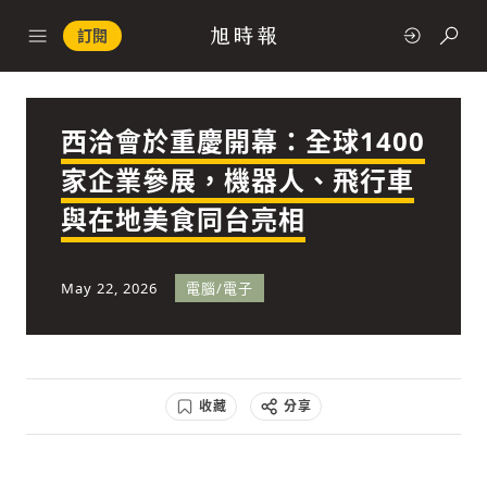
訂閱
西洽會於重慶開幕：全球1400
政治
家企業參展，機器人、飛行車
與在地美食同台亮相
快速連結
經濟
May 22, 2026
電腦/電子
收藏
分享
科技