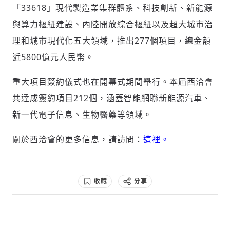
「33618」現代製造業集群體系、科技創新、新能源
與算力樞紐建設、內陸開放綜合樞紐以及超大城市治
理和城市現代化五大領域，推出277個項目，總金額
近5800億元人民幣。
重大項目簽約儀式也在開幕式期間舉行。本屆西洽會
共達成簽約項目212個，涵蓋智能網聯新能源汽車、
新一代電子信息、生物醫藥等領域。
關於西洽會的更多信息，請訪問：
這裡。
收藏
分享