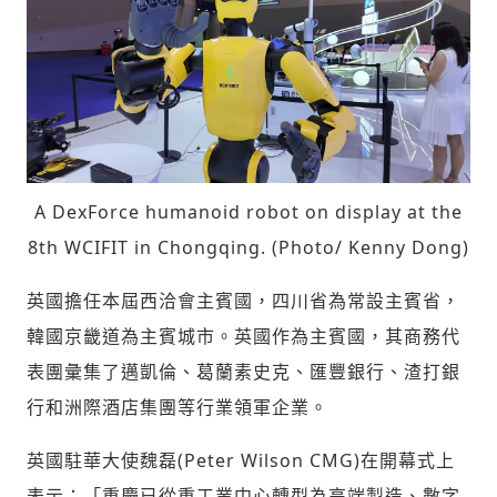
A DexForce humanoid robot on display at the
8th WCIFIT in Chongqing. (Photo/ Kenny Dong)
英國擔任本屆西洽會主賓國，四川省為常設主賓省，
韓國京畿道為主賓城市。英國作為主賓國，其商務代
表團彙集了邁凱倫、葛蘭素史克、匯豐銀行、渣打銀
輸入 Email 驗證碼
登入或註冊
行和洲際酒店集團等行業領軍企業。
英國駐華大使魏磊(Peter Wilson CMG)在開幕式上
請輸入發送到
的驗證碼
表示：「重慶已從重工業中心轉型為高端製造、數字