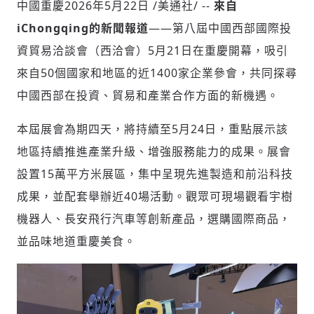
中國重慶
2026年5月22日
/美通社/ --
來自
iChongqing
的新聞報道
——第八屆中國西部國際投
資貿易洽談會（西洽會）5月21日在重慶開幕，吸引
社會
來自50個國家和地區的近1400家企業參會，共同探尋
中國西部在投資、貿易和產業合作方面的新機遇。
本屆展會為期四天，將持續至5月24日，重點展示該
人文
地區持續推進產業升級、增強服務能力的成果。展會
設置15萬平方米展區，集中呈現先進製造和前沿科技
成果，並配套舉辦近40場活動。觀眾可現場觀看宇樹
機器人、長安飛行汽車等創新產品，選購國際商品，
並品味地道重慶美食。