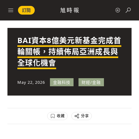
訂閱
BAI資本8億美元新基金完成首
政治
輪關帳，持續佈局亞洲成長與
全球化機會
快速連結
經濟
May 22, 2026
金融科技
財經/金融
收藏
分享
科技