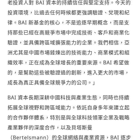
老投資人對 BAI 資本的持續信任與堅定支持。今天的
投資環境，比過去任何時候都更強調驗證、兌現和紀
請輸入發送到
的驗證碼
律。BAI 新基金的核心，不是追逐早期概念，而是支
(十分鐘內有效)
持那些已經在高競爭市場中完成技術、客戶和商業化
驗證，並具備跨區域擴張能力的企業。我們相信，亞
洲尤其是中國市場錘煉出的技術能力、商業模式和組
歡迎您加入《旭時報》
織效率，正在成為全球增長的重要來源。BAI 希望做
掌握國際政經脈動
參與下一波全球科技革命
的，是幫助這些被驗證過的創新，進入更大的市場，
驗證
成長為真正具備全球競爭力的公司。」
BAI 資本長期深耕中國科技與產業生態，同時也持續
拓展全球視野和跨區域能力。依託自身多年來建立起
的合作夥伴體系，特別是與全球科技領軍企業及戰略
產業夥伴的深度合作，以及貝塔斯曼
（Bertelsmann）的全球網絡與產業資源，BAI 逐步