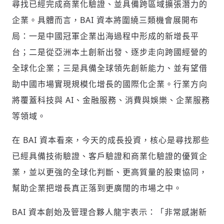
尋找已經完成商業化驗證、並具備跨區域擴張潛力的
企業。具體而言，BAI 資本將圍繞三類機會展開布
局：一是中國冠軍企業出海過程中形成的新增長平
台；二是從亞洲本土創新出發、逐步走向跨國經營的
全球化企業；三是具備全球領先創新能力、並有望借
助中國市場實現規模化增長的國際化企業。行業方向
將覆蓋科技與 AI、金融服務、消費與娛樂、企業服務
等領域。
在 BAI 資本看來，今天的成長投資，核心是尋找那些
已經具備技術驗證、客戶驗證和商業化驗證的優質企
業，並以更強的全球化判斷、更高質量的股東協同，
幫助企業把增長真正落到更廣闊的市場之中。
BAI 資本創始及管理合夥人龍宇表示：「非常感謝新
輸入 Email 驗證碼
登入或註冊