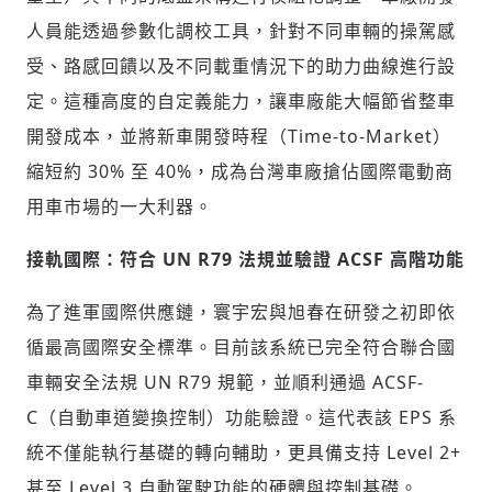
人員能透過參數化調校工具，針對不同車輛的操駕感
受、路感回饋以及不同載重情況下的助力曲線進行設
定。這種高度的自定義能力，讓車廠能大幅節省整車
開發成本，並將新車開發時程（Time-to-Market）
縮短約 30% 至 40%，成為台灣車廠搶佔國際電動商
用車市場的一大利器。
接軌國際：符合 UN R79 法規並驗證 ACSF 高階功能
為了進軍國際供應鏈，寰宇宏與旭春在研發之初即依
循最高國際安全標準。目前該系統已完全符合聯合國
車輛安全法規 UN R79 規範，並順利通過 ACSF-
C（自動車道變換控制）功能驗證。這代表該 EPS 系
統不僅能執行基礎的轉向輔助，更具備支持 Level 2+
甚至 Level 3 自動駕駛功能的硬體與控制基礎。