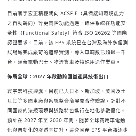
目前寰宇宏正積極朝向 ACSF-E（具備感知環境能力
之自動轉向）等更高階功能邁進，確保系統在功能安
全性（Functional Safety）符合 ISO 26262 等國際
認證要求。目前，該 EPS 系統已在台灣及海外多個測
試場域完成嚴苛的道路實測，導入車輛數已超過一千
台，涵蓋電動巴士、物流貨車及特殊用途作業車。
佈局全球：2027 年啟動跨國量產與技術出口
寰宇宏科技透露，目前已與日本、新加坡、美國及土
耳其等多國車廠與系統整合商展開合作驗證，針對不
同國家的法規環境與道路特色進行在地化參數優化。
預計在 2027 年至 2030 年間，隨著全球商用車電動
化與自動化的滲透率提升，這套國產 EPS 平台將逐步