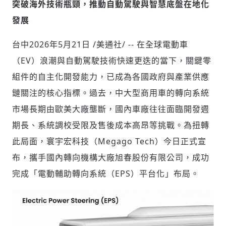
突破海外技術瓶頸，推動自動駕駛與智慧底盤在地化
發展
社會
台中
2026年5月21日
/美通社/ -- 在全球電動車
（EV）浪潮與自動駕駛技術快速更迭的當下，關鍵零
組件的自主化開發能力，已成為各國政府與產業供應
鏈關注的核心指標。過去，中大型商用車的轉向系統
人文
市場長期由歐美大廠壟斷，國內車廠往往面臨開發週
期長、系統調校受限及售後成本高昂等挑戰。為扭轉
此局面，寰宇宏科技（Megago Tech）今日正式宣
布，攜手國內轉向機構大廠旭春股份有限公司，成功
完成「電動輔助轉向系統（EPS）平台化」布局。