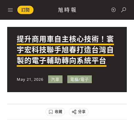
訂閱
提升商用車自主核心技術！寰
政治
宇宏科技聯手旭春打造台灣自
製的電子輔助轉向系統平台
快速連結
經濟
May 21, 2026
汽車
電腦/電子
收藏
分享
科技