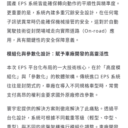
國產 EPS 系統皆能確保轉向動作的平順性與精準度。
更重要的是，系統內建多重冗餘安全設計，在任何電
子訊號異常時仍能確保機械接管的安全，這對於自動
輸入 Email 驗證碼
登入或註冊
駕駛技術從封閉場域走向實際道路（On-road）應
用，具有關鍵性的安全保障意義。
請輸入發送到
的驗證碼
(十分鐘內有效)
模組化與參數化設計：賦予車廠開發的高靈活性
本次 EPS 平台化布局的一大技術核心，在於「高度模
歡迎您加入《旭時報》
組化」與「參數化」的軟體架構。傳統進口 EPS 系統
掌握國際政經脈動
往往是封閉式的，車廠在導入不同規格車型時，常需
參與下一波全球科技革命
支付高昂的權利金要求國外原廠修改參數。
驗證
寰宇宏提供的解決方案則徹底解決了此痛點。透過平
台化設計，系統可根據不同載重等級（輕型、中型、
重型）與不同的底盤架構進行模組化調整。車廠開發