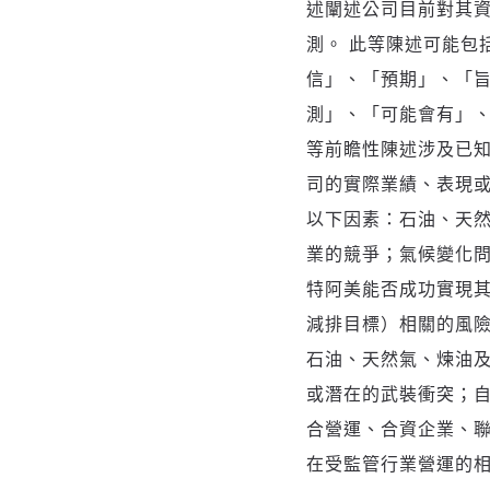
述闡述公司目前對其
測。 此等陳述可能包
信」、「預期」、「
測」、「可能會有」、
等前瞻性陳述涉及已
司的實際業績、表現
以下因素：石油、天
業的競爭；氣候變化
特阿美能否成功實現其環
減排目標）相關的風
石油、天然氣、煉油
或潛在的武裝衝突；
合營運、合資企業、
在受監管行業營運的