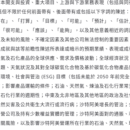
資本開支與投資、重大項目、上游與下游業務表現（包括與同
括但不限於任何前面帶有、後面帶有或包括以下字詞的陳述
旨在」、「打算」、「目標」、「可能」、「預計」、「估計
「很可能」、「應該」、「能夠」，以及其他意義相近的詞
知及未知的風險、不確定因素及其他公司無法控制的重要因素
或成就與該等前瞻性陳述所表達或暗示的預期業績、表現或成
然氣及石化產品的全球供應、需求及價格波動；全球經濟狀況
問題、天氣狀況及其對全球碳氫化合物及基於碳氫化合物產品
境、社會與管治 (ESG) 目標（包括未能於 2050 年前完全
險；影響產品運輸的條件；石油、天然氣、煉油及石化行業常
及石化行業的週期性；中東及北非地區及其他地區的政治及社
自然災害及公共衛生大流行或流行病；沙特阿美增長的管治；
聯營公司及持有少數權益實體的管理；沙特阿美面對的通脹、
相關風險，以及影響沙特阿美營運所在行業的石油、天然氣、