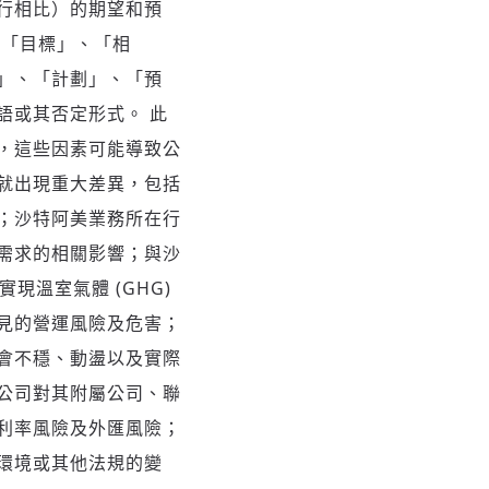
行相比）的期望和預
：「目標」、「相
」、「計劃」、「預
語或其否定形式。 此
，這些因素可能導致公
就出現重大差異，包括
；沙特阿美業務所在行
需求的相關影響；與沙
實現溫室氣體 (GHG)
見的營運風險及危害；
會不穩、動盪以及實際
公司對其附屬公司、聯
利率風險及外匯風險；
環境或其他法規的變