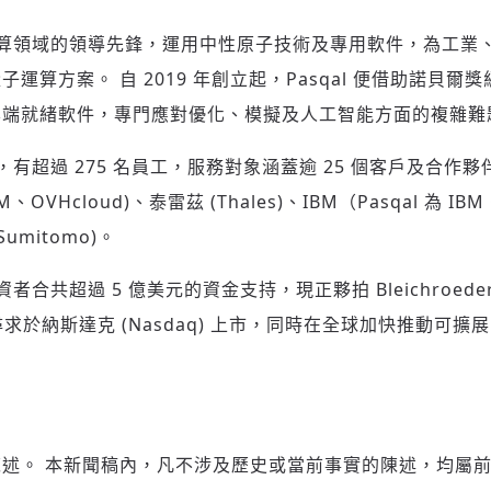
量子運算領域的領導先鋒，運用中性原子技術及專用軟件，為工
運算方案。 自 2019 年創立起，Pasqal 便借助諾貝
雲端就緒軟件，專門應對優化、模擬及人工智能方面的複雜難
法國，有超過 275 名員工，服務對象涵蓋逾 25 個客戶及合
OVHcloud)、泰雷茲 (Thales)、IBM（Pasqal 為 IBM 
umitomo)。
者合共超過 5 億美元的資金支持，現正夥拍 Bleichroeder Acq
BBCQ) 尋求於納斯達克 (Nasdaq) 上市，同時在全球加快推動
述。 本新聞稿內，凡不涉及歷史或當前事實的陳述，均屬前