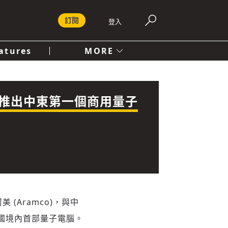
訂閱
登入
atures
MORE
付費內容服務條款
社會
人文
並推出中東第一個商用量子
 (Aramco)，與中
王國境內首部量子電腦。