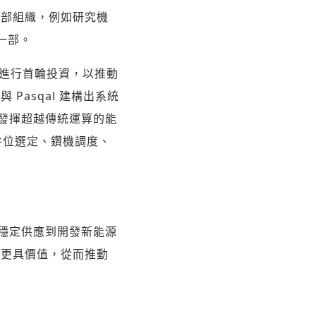
外部組織，例如研究機
一部。
qal 進行首輪投資，以推動
asqal 建構出系統
發揮超越傳統運算的能
、井位選定、鑽機調度、
穩定供應到開發新能源
、更具價值，從而推動