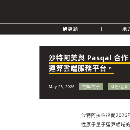
旭專題
地
產業消息
關於我們
追蹤
政治
沙特阿美與 Pasqal
運算雲端服務平台。
快速連結
May 23, 2026
電腦/電子
財經/金融
沙特阿拉伯達蘭
2026
性原子量子運算領域的