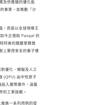
藏及供應鏈的優化能
來的事業，並推動『沙
臨，而是以全球領導王
借助 Pasqal 的
沙特阿美的關鍵業務營
獻上實用安全的量子運
門應對優化、模擬及人工
器 (QPU) 由中性原子
電腦投入實際運作，涵蓋
界的工業挑戰。
上推進一系列用例的發