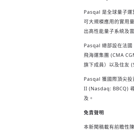
Pasqal 是全球
可大規模應用的實用量子
出高性能量子系統及
Pasqal 總部設在
飛海運集團 (CMA CGM、
旗下成員）以及住友 (S
Pasqal 獲國際頂尖投資
II (Nasdaq: 
及。
免責聲明
本新聞稿載有前瞻性陳