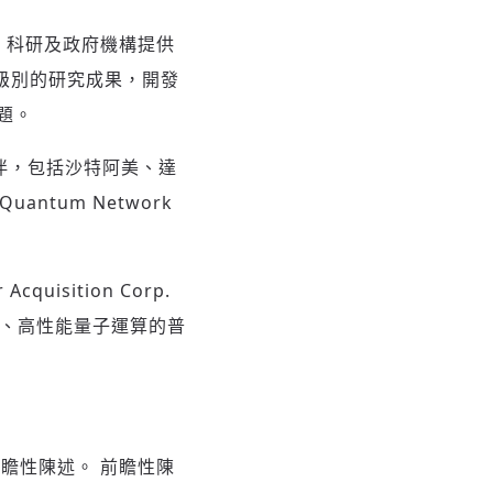
業、科研及政府機構提供
爾獎級別的研究成果，開發
題。
作夥伴，包括沙特阿美、達
Quantum Network
uisition Corp.
可擴展、高性能量子運算的普
瞻性陳述。 前瞻性陳