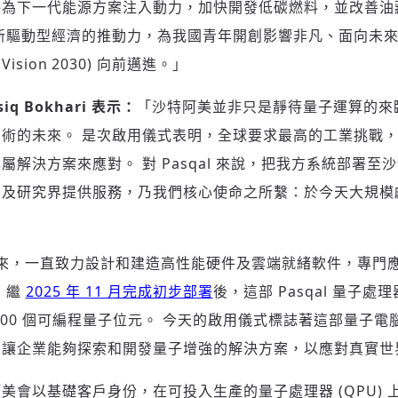
將為下一代能源方案注入動力，加快開發低碳燃料，並改善油
新驅動型經濟的推動力，為我國青年開創影響非凡、面向未
 Vision 2030) 向前邁進。」
iq Bokhari 表示：
「沙特阿美並非只是靜待量子運算的來
術的未來。 是次啟用儀式表明，全球要求最高的工業挑戰，如今正
屬解決方案來應對。 對 Pasqal 來說，把我方系統部署至
業及研究界提供服務，乃我們核心使命之所繫：於今天大規模
19 年以來，一直致力設計和建造高性能硬件及雲端就緒軟件，專
 繼
2025 年 11 月完成初步部署
後，這部 Pasqal 量子處理
200 個可編程量子位元。 今天的啟用儀式標誌著這部量子
並讓企業能夠探索和開發量子增強的解決方案，以應對真實世
美會以基礎客戶身份，在可投入生產的量子處理器 (QPU) 