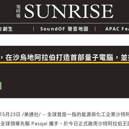
方創生
SoundOF 聲音地圖
APAC Fe
我們
聯絡我們
隱私權政策
使用者條款
經濟
科技
 合作，在沙烏地阿拉伯打造首部量子電腦，
年5月23日
/美通社/ -- 全球首屈一指的能源與化工企業沙特阿美
全球領導先驅 Pasqal 攜手，於今日正式啟用沙特阿拉伯