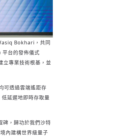
asiq Bokhari，共同
) 平台的發佈儀式
內建立專業技術根基，並
均可透過雲端遙距存
，低延遲地即時存取量
程碑，歸功於我們沙特
國境內建構世界級量子