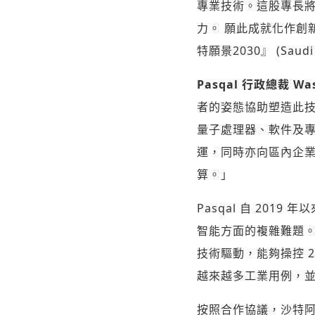
專業技術。這股專長
力。 願此成就化作創
特願景2030』 (Saudi
Pasqal 行政總裁 Was
者的姿態協助塑造此技
量子處理器、軟件及專
運，同時亦向區內企
算。」
Pasqal 自 20
智能方面的複雜難題。
技術驅動，能夠操控 
越來越多工業用例，
按照合作協議，沙特阿