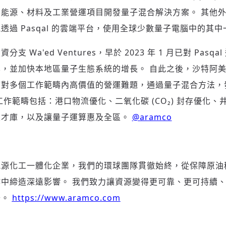
登入或註冊
輸入 Email 驗證碼
能源、材料及工業營運項目開發量子混合解決方案。 其他
透過 Pasqal 的雲端平台，使用全球少數量子電腦中的其中
請輸入發送到
的驗證碼
(十分鐘內有效)
 Wa'ed Ventures，早於 2023 年 1 月已對 Pas
，並加快本地區量子生態系統的增長。 自此之後，沙特阿美與 P
應對多個工作範疇內高價值的營運難題，通過量子混合方法，
歡迎您加入《旭時報》
工作範疇包括：港口物流優化、二氧化碳 (CO₂) 封存優化
掌握國際政經脈動
人才庫，以及讓量子運算惠及全區。
@aramco
參與下一波全球科技革命
驗證
能源化工一體化企業，我們的環球團隊貫徹始終，從保障原油
中締造深遠影響。 我們致力讓資源變得更可靠、更可持續
升。
https://www.aramco.com