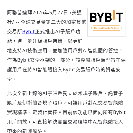
阿聯酋迪拜
2026年5月27日
/美通
社/ --
全球交易量第二大的加密貨幣
社會
交易所
Bybit
正式推出
AI
子賬戶功
能，
進一步升級
賬戶架構，以更好
地支持
AI
技術應用，並加強用戶對
AI
智能體的管控。
作為
Bybit
安全框架的一部分，該專屬賬戶類型旨在保
人文
護用戶在將
AI
智能體接入
Bybit
交易賬戶時的資產安
全。
此次全新上線的AI子賬戶獨立於常規子賬戶、託管子
賬戶及伊斯蘭合規子賬戶，可讓用戶對AI交易智能體
實現精準、定製化管控。目前該功能已面向所有Bybit
用戶開放，可直接解決實盤交易環境中AI智能體接入
帶來的新興風險。