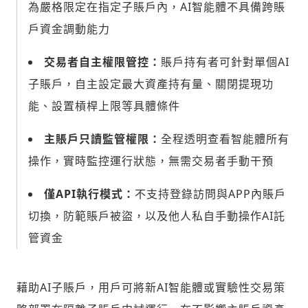
輸入 Email 驗證碼
登入或註冊
為嚴格限定在指定子賬戶內，
AI智能體
不具備跨賬
戶資金調動能力
請輸入發送到
的驗證碼
交易者自主權限管控：
賬戶持有者可針對單個AI
(十分鐘內有效)
子賬戶，自主設定最大資產持有量、關閉提現功
能、設置槓桿上限等具體條件
歡迎您加入《旭時報》
主賬戶只讀監管權限：
全程透明查看智能體所有
掌握國際政經脈動
操作，實時監控運行狀態，無需交易者手動干預
參與下一波全球科技革命
驗證
僅API執行模式：
不支持登錄訪問與APP內賬戶
切換，防範賬戶被盜，以及他人私自手動操作AI託
管資金
藉助AI子賬戶，用戶可將新AI智能體或實驗性交易策