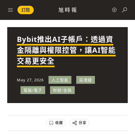
訂閱
Bybit推出AI子帳戶：透過資
政治
金隔離與權限控管，讓AI智能
交易更安全
快速連結
經濟
May 27, 2026
人工智能
區塊鏈
電腦/電子
財經/金融
科技
收藏
分享