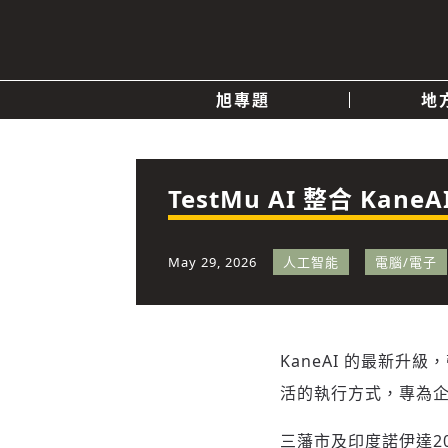
旭專題
地
產業消息
關於我們
追蹤
政治
TestMu AI 整合 K
快速連結
May 29, 2026
人工智能
電腦/電子
KaneAI 的最新
活的執行方式，專為
三藩市及印度諾伊達
2