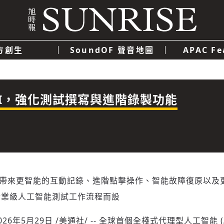
方創生
SoundOF 聲音地圖
APAC Fe
我們
聯絡我們
隱私權政策
使用者條款
經濟
科技
aneAI，強化測試撰寫與進階錄製功能
升級，帶來更智能的互動記錄、進階點擊操作、智能故障復原以及
企業級人工智能測試工作流程而設
026年5月29日
/美通社/ -- 全球首個全棧式代理型人工智能 (A