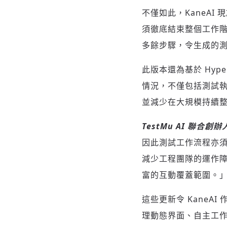
不僅如此，KaneA
須徹底結束整個工作階
多餘步驟，令生成的
此版本還為基於 Hyp
情況，不僅包括測試
並減少在大規模持續整合 
TestMu AI
聯合創辦
因此測試工作流程亦須
減少工程團隊的運作
富的互動覆蓋範圍。
這些更新令 Kane
理動態界面、自主工