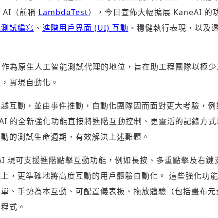
u AI（前稱
LambdaTest
），今日宣佈大幅擴展 KaneAI 的
能測試編寫
、
進階用戶界面 (UI) 互動
、穩健執行表現，以及透過 H
。
eAI 作為原生人工智能測試代理的地位，旨在助工程團隊以極
程，實現自動化。
來越互動，並由事件推動，自動化團隊因而面對更大考驗，例
neAI 的全新強化功能直接將進階互動控制、更靈活的記錄方
推動的測試生命週期，有效解決上述難題。
eAI 現可支援進階點擊互動功能，例如長按、多重點擊及右
上，更準確地將高度互動的用戶體驗自動化。 這些強化功
選單、手勢為本互動、可配置儀表板、拖放體驗（包括畫布元
用程式。