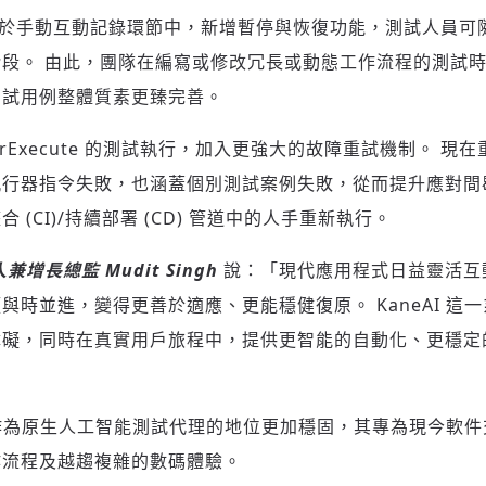
I 現於手動互動記錄環節中，新增暫停與恢復功能，測試人員
段。 由此，團隊在編寫或修改冗長或動態工作流程的測試
測試用例整體質素更臻完善。
登入或註冊
輸入 Email 驗證碼
erExecute 的測試執行，加入更強大的故障重試機制。 
請輸入發送到
的驗證碼
執行器指令失敗，也涵蓋個別測試案例失敗，從而提升應對間
(十分鐘內有效)
(CI)/持續部署 (CD) 管道中的人手重新執行。
人兼增長總監
Mudit Singh
說：「現代應用程式日益靈活互
與時並進，變得更善於適應、更能穩健復原。 KaneAI 這
歡迎您加入《旭時報》
掌握國際政經脈動
障礙，同時在真實用戶旅程中，提供更智能的自動化、更穩定
參與下一波全球科技革命
」
驗證
AI 作為原生人工智能測試代理的地位更加穩固，其專為現今軟
作流程及越趨複雜的數碼體驗。