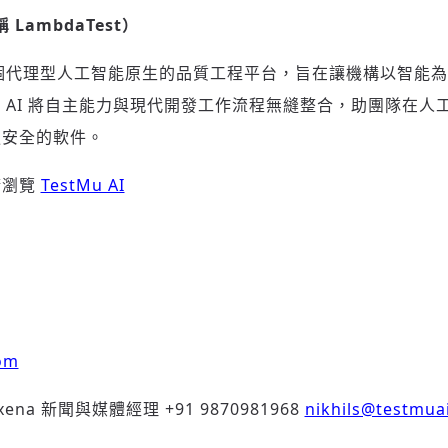
稱
LambdaTest
）
個代理型人工智能原生的品質工程平台，旨在讓機構以智能為
Mu AI 將自主能力與現代開發工作流程無縫整合，助團隊在
更安全的軟件。
請瀏覽
TestMu AI
om
axena 新聞與媒體經理 +91 9870981968
nikhils@testmua