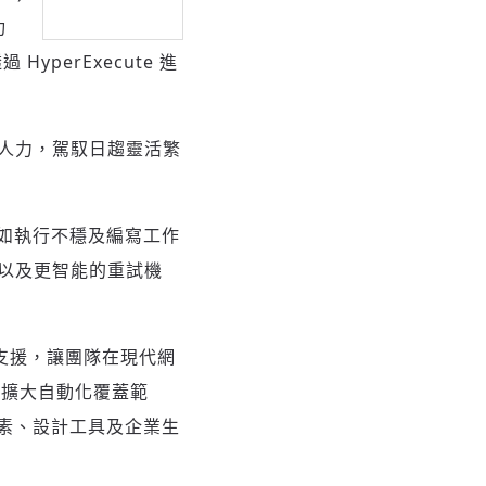
功
yperExecute 進
少人力，駕馭日趨靈活繁
如執行不穩及編寫工作
式以及更智能的重試機
鍵支援，讓團隊在現代網
能擴大自動化覆蓋範
素、設計工具及企業生