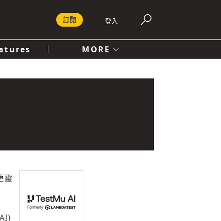
訂閱
登入
atures
MORE
付費內容服務條款
社會
人文
更靈
I)