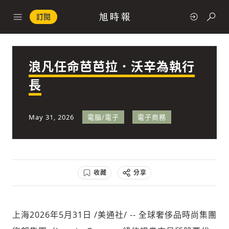
訂閱
浪凡任命芭芭拉．沃辛為執行
政治
長
快速連結
May 31, 2026
電腦/電子
電子商務
經濟
收藏
分享
科技
上海
2026年5月31日
/美通社/ -- 全球奢侈品時尚集團