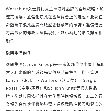
Werschine女士將負責主導浪凡品牌的全球戰略，加
速其發展，並強化浪凡在國際舞台上的定位。此次任
命體現了浪凡品牌開啟歷史新篇章的承諾，准備借此
將其豐富的傳統底蘊與現代、雄心勃勃的增長勢頭相
融合。
復朗集團簡介
復朗集團(Lanvin Group)是一家總部位於中國上海和
輸入 Email 驗證碼
登入或註冊
意大利米蘭的全球領先奢侈品時尚集團，旗下管理
Lanvin（浪凡）、Wolford（沃芙德）、Sergio
請輸入發送到
的驗證碼
Rossi（塞喬-羅西）和St. John Knits等標志性品
(十分鐘內有效)
牌。復朗集團依托其在奢侈品時尚領域獨一無二的行
業領先合作伙伴戰略聯盟，通過戰略性投資和豐富的