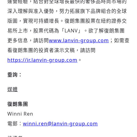
運營經驗，結合對全球增長最快的奢侈品時尚市場的
歡迎您加入《旭時報》
深入理解與准入優勢，努力拓展旗下品牌組合的全球
掌握國際政經脈動
版圖，實現可持續增長。復朗集團股票在紐約證券交
參與下一波全球科技革命
驗證
易所上市，股票代碼為「LANV」。欲了解復朗集團
更多信息，請訪問
www.lanvin-group.com
；如需查
看復朗集團的投資者演示文稿，請訪問
https://ir.lanvin-group.com
。
垂詢：
媒體
復朗集團
Winni Ren
電郵：
winni.ren@lanvin-group.com