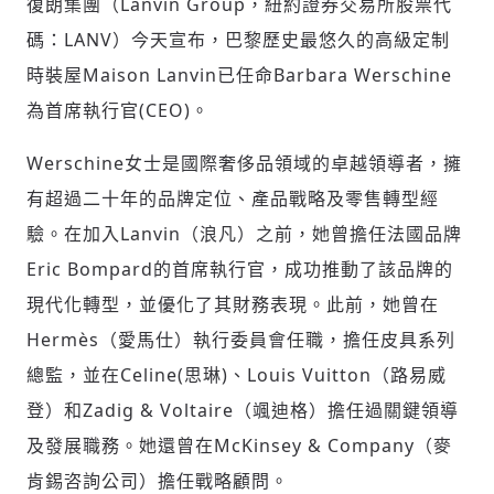
復朗集團（Lanvin Group，紐約證券交易所股票代
碼：LANV）今天宣布，巴黎歷史最悠久的高級定制
時裝屋Maison Lanvin已任命Barbara Werschine
社會
為首席執行官(CEO)。
Werschine女士是國際奢侈品領域的卓越領導者，擁
有超過二十年的品牌定位、產品戰略及零售轉型經
驗。在加入Lanvin（浪凡）之前，她曾擔任法國品牌
人文
Eric Bompard的首席執行官，成功推動了該品牌的
現代化轉型，並優化了其財務表現。此前，她曾在
Hermès（愛馬仕）執行委員會任職，擔任皮具系列
總監，並在Celine(思琳)、Louis Vuitton（路易威
登）和Zadig & Voltaire（颯迪格）擔任過關鍵領導
及發展職務。她還曾在McKinsey & Company（麥
肯錫咨詢公司）擔任戰略顧問。