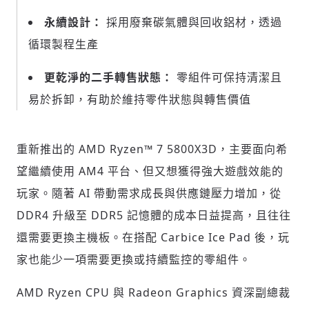
永續設計：
採用廢棄碳氣體與回收鋁材，透過
請輸入發送到
的驗證碼
(十分鐘內有效)
循環製程生產
更乾淨的二手轉售狀態：
零組件可保持清潔且
易於拆卸，有助於維持零件狀態與轉售價值
歡迎您加入《旭時報》
掌握國際政經脈動
參與下一波全球科技革命
重新推出的 AMD Ryzen™ 7 5800X3D，主要面向希
驗證
望繼續使用 AM4 平台、但又想獲得強大遊戲效能的
玩家。隨著 AI 帶動需求成長與供應鏈壓力增加，從
DDR4 升級至 DDR5 記憶體的成本日益提高，且往往
還需要更換主機板。在搭配 Carbice Ice Pad 後，玩
家也能少一項需要更換或持續監控的零組件。
AMD Ryzen CPU 與 Radeon Graphics 資深副總裁