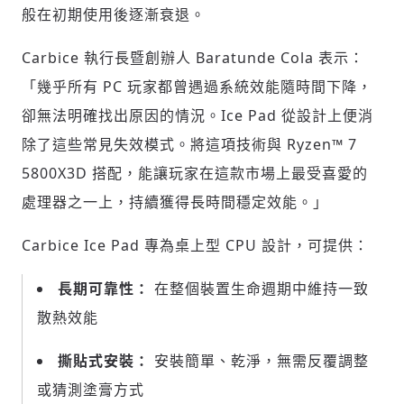
般在初期使用後逐漸衰退。
Carbice 執行長暨創辦人 Baratunde Cola 表示：
「幾乎所有 PC 玩家都曾遇過系統效能隨時間下降，
卻無法明確找出原因的情況。Ice Pad 從設計上便消
除了這些常見失效模式。將這項技術與 Ryzen™ 7
5800X3D 搭配，能讓玩家在這款市場上最受喜愛的
處理器之一上，持續獲得長時間穩定效能。」
Carbice Ice Pad 專為桌上型 CPU 設計，可提供：
長期可靠性：
在整個裝置生命週期中維持一致
散熱效能
撕貼式安裝：
安裝簡單、乾淨，無需反覆調整
輸入 Email 驗證碼
登入或註冊
或猜測塗膏方式