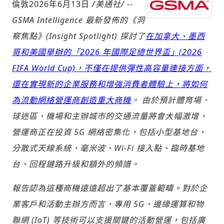
倫敦
2026年6月13日
/美通社/ --
GSMA Intelligence
最新發佈的《洞
察焦點》
(Insight Spotlight)
探討了
在加拿大、墨西
社會
哥和美國舉辦的「
2026
年國際足總世界盃」
(2026
FIFA World Cup)
，不僅在提供彈性高容量連接方面，
還在實現新的企業服務和增強消費者體驗上，將如何
為流動網絡營運商創造重大商機
。
由於預計體育場、
人文
球迷區、機場和主辦城市的交通流量將會大幅激增，
營運商正在投資
5G
網絡密集化，包括小型基地台、
分散式天線系統、毫米波、
Wi-Fi
接入點、臨時基地
台、回程鏈路升級和額外的頻譜。
報告認為這種商機遠遠超出了基本覆蓋範疇。對於企
業客戶和活動主辦方而言，專用
5G
、邊緣運算和物
聯網
(IoT)
等技術可以支援關鍵的活動營運，包括廣