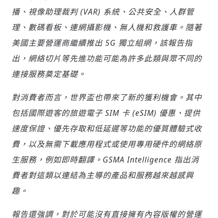
播、視像助理裁判
(VAR)
系統、公共安全、人群管
理、數碼看板、連網攝影機、無人機和救護車。隨著
美國主要營運商繼續推出
5G
獨立組網，該報告指
出，網絡切片等先進功能可能為許多此類與眾不同的
連接服務奠定基礎。
輸入 Email 驗證碼
登入或註冊
對消費者而言，世界盃也帶來了新的獲利機會。其中
包括國際遊客的旅遊電子
SIM
卡
(eSIM)
優惠、提供
請輸入發送到
的驗證碼
速度保證、優先存取和低延遲等功能的優質體驗式收
(十分鐘內有效)
費，以及無需下載應用程式或使用專用硬件的網絡原
生服務，例如即時翻譯。
GSMA Intelligence
指出消
費者對這類以連結為主導的產品和服務越來越感興
歡迎您加入《旭時報》
掌握國際政經脈動
趣。
參與下一波全球科技革命
驗證
報告還強調，對於可能沒有直接擁有內容版權的營運