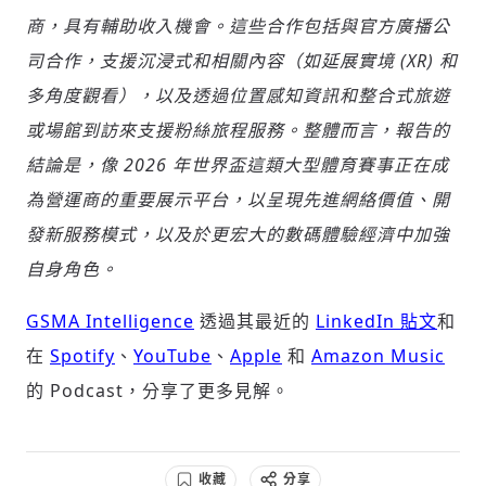
商，具有輔助收入機會。這些合作包括與官方廣播公
司合作，支援沉浸式和相關內容（如延展實境
(XR)
和
多角度觀看），以及透過位置感知資訊和整合式旅遊
或場館到訪來支援粉絲旅程服務。整體而言，報告的
結論是，像
2026
年世界盃這類大型體育賽事正在成
為營運商的重要展示平台，以呈現先進網絡價值、開
發新服務模式，以及於更宏大的數碼體驗經濟中加強
自身角色。
GSMA Intelligence
透過其最近的
LinkedIn 貼文
和
在
Spotify
、
YouTube
、
Apple
和
Amazon Music
的 Podcast，分享了更多見解。
收藏
分享