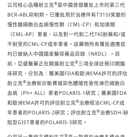
®
公司核心品種耐立克
是中國首個獲批上市的第三代
BCR-ABL抑制劑，已獲批用於治療伴有T315I突變的
慢性髓細胞白血病慢性期（CML-CP）和加速期
（CML-AP）患者，以及對一代和二代TKI耐藥和/或
不耐受的CML-CP成年患者。該藥物所有獲批適應症
均已被納入中國國家醫保藥品目錄（NRDL）。目
®
前，亞盛醫藥正在開展耐立克
三項全球註冊III期臨
床研究，分別為：獲美國FDA和歐洲EMA許可的評估
®
耐立克
治療新診斷費城染色體陽性急性淋巴細胞白
血病（Ph+ ALL）患者POLARIS-1研究；獲美國FDA
®
和歐洲EMA許可的評估耐立克
治療經治CML-CP成
®
年患者的POLARIS-2研究；評估耐立克
治療SDH-缺
陷型GIST患者的POLARIS-3研究。
®