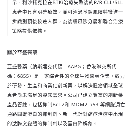
示，利沙托克拉在BTKi治療失敗後的R/R CLL/SLL
患者中具有明確療效，並可通過基線風險特徵進一
步識別預後較差人群，為後續風險分層和聯合治療
策略提供依據。
關於亞盛醫藥
亞盛醫藥（納斯達克代碼：AAPG；香港聯交所代
碼：6855）是一家綜合性的全球生物醫藥企業，致力
於研發、生產和商業化創新藥，以解決腫瘤領域全球
患者尚未滿足的臨床需求。公司已建立豐富的創新藥
產品管線，包括抑制Bcl-2和 MDM2-p53 等細胞凋亡
通路關鍵蛋白的抑制劑、新一代針對癌症治療中出現
的激酶突變體的抑制劑以及蛋白降解劑。