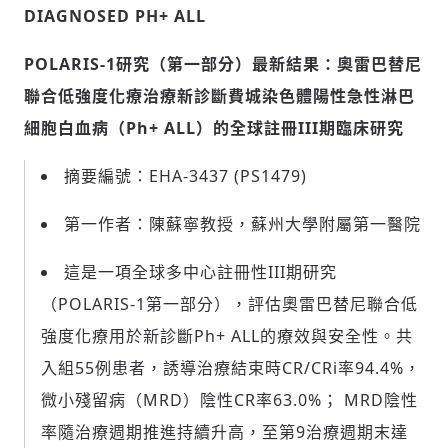
DIAGNOSED PH+ ALL
POLARIS-1
研究（第一部分）最新結果：奧雷巴替尼
聯合低強度化療治療新診斷費城染色體陽性急性淋巴
細胞白血病（
Ph+ ALL
）的全球註冊
III
期臨床研究
摘要編號：EHA-3437 (PS1479)
第一作者：陳蘇寧教授，蘇州大學附屬第一醫院
這是一項全球多中心註冊性III期研究
（POLARIS-1第一部分），評估奧雷巴替尼聯合低
強度化療用於新診斷Ph+ ALL的療效與安全性。共
入組55例患者，誘導治療結束時CR/CRi率94.4%，
微小殘留病（MRD）陰性CR率63.0%； MRD陰性
率隨治療週期推進持續升高，至第9治療週期末達