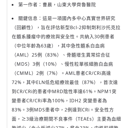
第一作者：曹晨，山東大學齊魯醫院
關鍵信息：這是一項國內多中心真實世界研究
（回顧性），旨在評估新型Bcl-2抑制劑利沙托克拉
在髓系腫瘤中的療效與安全性。共納入30例患者
（中位年齡為63歲），其中急性髓系白血病
（AML）25例（83%）、骨髓增生異常綜合征
（MDS）3例（10%）、慢性粒單核細胞白血病
（CMML）2例（7%）。AML患者CR/CRi高達
72%，其中ELN低危組療效最佳（87%），首次達
到CR/CRi的患者中MRD陰性率達61%。NPM1突
變患者CR/CRi率為100%，IDH2 突變患者為
83%。3例MDS患者中，2例達到CRi。安全性方
面，≥3級治療期間不良事件（TEAEs）主要為血細