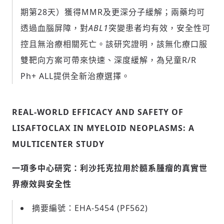
期第28天）獲得MMR及更深分子緩解；兩藥均可
透過血腦屏障，對
ABL1
突變患者均有效，安全性可
控且無治療相關死亡。該研究證明，該無化療口服
雙靶向方案可帶來快速、深度緩解，為兒童R/R
Ph+ ALL提供全新治療選擇。
REAL-WORLD EFFICACY AND SAFETY OF
LISAFTOCLAX IN MYELOID NEOPLASMS: A
MULTICENTER STUDY
一項多中心研究：利沙托克拉用於髓系腫瘤的真實世
界療效與安全性
摘要編號：EHA-5454 (PF562)