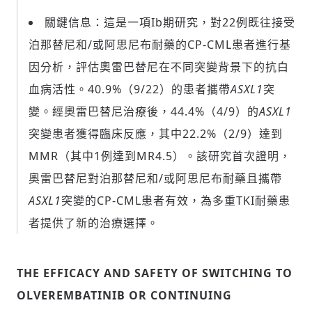
關鍵信息：這是一項Ib期研究，對22例既往接受
泊那替尼和/或阿思尼布耐藥的CP-CML患者進行基
因分析，評估奧雷巴替尼在不同突變背景下的抗白
血病活性。40.9%（9/22）的患者攜帶
ASXL1
突
變。經奧雷巴替尼治療後，44.4%（4/9）的
ASXL1
突變患者獲得臨床反應，其中22.2%（2/9）達到
MMR（其中1例達到MR4.5）。該研究首次證明，
奧雷巴替尼對泊那替尼和/或阿思尼布耐藥且攜帶
ASXL1
突變的CP-CML患者有效，為多重TKI耐藥患
者提供了新的治療選擇。
THE EFFICACY AND SAFETY OF SWITCHING TO
OLVEREMBATINIB OR CONTINUING