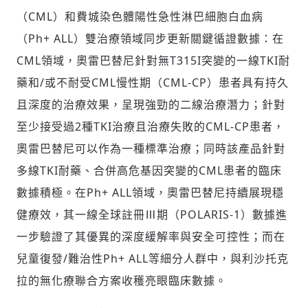
（CML）和費城染色體陽性急性淋巴細胞白血病
（Ph+ ALL）雙治療領域同步更新關鍵循證數據：在
CML領域，奧雷巴替尼針對無T315I突變的一線TKI耐
藥和/或不耐受CML慢性期（CML-CP）患者具有持久
且深度的治療效果，呈現強勁的二線治療潛力；針對
至少接受過2種TKI治療且治療失敗的CML-CP患者，
奧雷巴替尼可以作為一種標準治療；同時該產品針對
多線TKI耐藥、合併高危基因突變的CML患者的臨床
數據積極。在Ph+ ALL領域，奧雷巴替尼持續展現穩
健療效，其一線全球註冊Ⅲ期（POLARIS-1）數據進
一步驗證了其優異的深度緩解率與安全可控性；而在
兒童復發/難治性Ph+ ALL等細分人群中，與利沙托克
拉的無化療聯合方案收穫亮眼臨床數據。