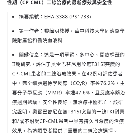
性期（
CP-CML
）二線治療的最新療效與安全性
摘要編號：EHA-3388 (PS1733)
第一作者：黎緯明教授，華中科技大學同濟醫學
院附屬協和醫院血液科
關鍵信息：這是一項單臂、多中心、開放標籤的
II期研究，評估了奧雷巴替尼用於無T315I突變的
CP-CML患者的二線治療效果。在42例可評估患者
中，完全細胞遺傳學反應（CCyR）率達76.2%，主
要分子學反應（MMR）率達47.6%，且反應率隨治
療週期遞增，安全性良好，無治療相關死亡。該研
究證明，奧雷巴替尼在無T315I突變的一線TKI耐藥
和/或不耐受CP-CML患者中具有持久且深度的治療
效果，為這類患者提供了重要的二線治療選擇。