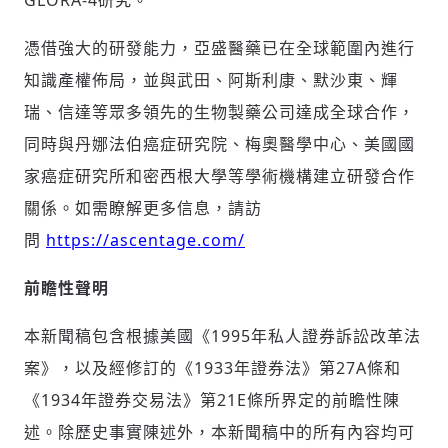
GLORA-4研究。
憑借強大的研發能力，亞盛醫藥已在全球範圍內進行
知識產權佈局，並與武田、阿斯利康、默沙東、輝
瑞、信達等眾多領先的生物製藥公司達成全球合作，
同時與丹娜法伯癌症研究院、梅奧醫學中心、美國國
家癌症研究所和密西根大學等學術機構建立研發合作
關係。如需瞭解更多信息，請訪
問
https://ascentage.com/
前瞻性聲明
本新聞稿包含根據美國《1995年私人證券訴訟改革法
案》，以及經修訂的《1933年證券法》第27A條和
《1934年證券交易法》第21E條所界定的前瞻性陳
述。除歷史事實陳述外，本新聞稿中的所有內容均可