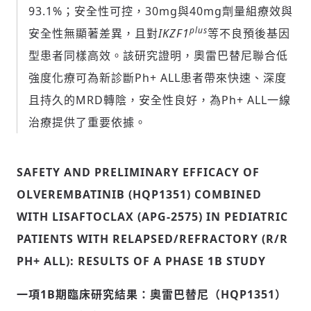
93.1%；安全性可控，30mg與40mg劑量組療效與
plus
安全性無顯著差異，且對
IKZF1
等不良預後基因
型患者同樣高效。該研究證明，奧雷巴替尼聯合低
強度化療可為新診斷Ph+ ALL患者帶來快速、深度
且持久的MRD轉陰，安全性良好，為Ph+ ALL一線
治療提供了重要依據。
SAFETY AND PRELIMINARY EFFICACY OF
OLVEREMBATINIB (HQP1351) COMBINED
WITH LISAFTOCLAX (APG-2575) IN PEDIATRIC
輸入 Email 驗證碼
登入或註冊
PATIENTS WITH RELAPSED/REFRACTORY (R/R
PH+ ALL): RESULTS OF A PHASE 1B STUDY
請輸入發送到
的驗證碼
(十分鐘內有效)
一項
1B
期臨床研究結果：奧雷巴替尼（
HQP1351
）