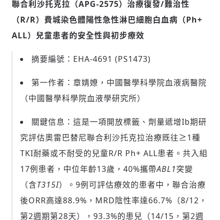
聯合利沙托克拉（
APG-2575
）治療復發
/
難治性
（
R/R
）費城染色體陽性急性淋巴細胞白血病（
Ph+
歡迎您加入《旭時報》
ALL
）兒童患者的安全性與初步療效
掌握國際政經脈動
參與下一波全球科技革命
摘要編號：EHA-4691 (PS1473)
驗證
第一作者：章婧嫽，中國醫學科學院血液病醫院
（中國醫學科學院血液學研究所）
關鍵信息：這是一項開放標籤、劑量遞增Ib期研
究評估奧雷巴替尼聯合利沙托克拉治療既往≥1種
TKI耐藥或不耐受的兒童R/R Ph+ ALL患者。共入組
17例患者，中位年齡13歲，40%攜帶
ABL1
突變
（含
T315I
）。9例可評估療效的患者中，聯合治療
後ORR高達88.9%，MRD陰性率達66.7%（8/12，
第2週期第28天），93.3%的患兒（14/15，第2週