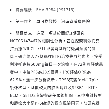
摘要編號：EHA-3984 (PS1713)
第一作者：周可樹教授，河南省腫瘤醫院
關鍵信息：這是一項基於關鍵II期研究
NCT05147467的相關性分析，旨在探索利沙托克
拉治療R/R CLL/SLL患者時基線特徵與預後的關
係。研究納入77例既往BTKi治療失敗的患者，接受
利沙托克拉600mg每日一次治療。在72例可評估患
者中，中位PFS為23.9個月，IRC評估ORR為
62.5%。進一步分析顯示，TP53突變/del(17p)、
複雜核型、基數較大的腫瘤病灶及SF3B1、KIT、
BLM、SETD2突變與較差預後相關，其中複雜核型
和腫瘤大小是PFS縮短的獨立風險因素。該研究提