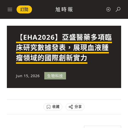
訂閱
【EHA2026】亞盛醫藥多項臨
政治
床研究數據發表，展現血液腫
瘤領域的國際創新實力
快速連結
經濟
Jun 15, 2026
生物科技
收藏
分享
科技