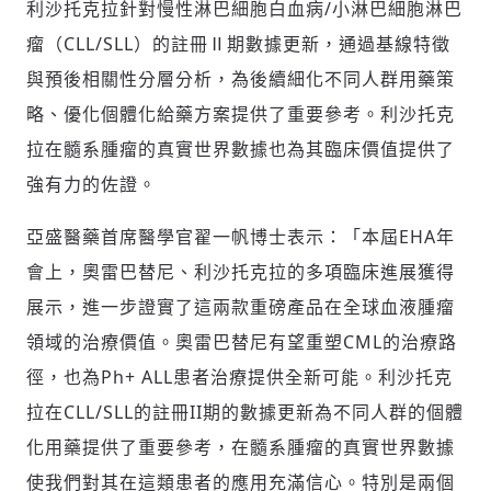
利沙托克拉針對慢性淋巴細胞白血病/小淋巴細胞淋巴
瘤（CLL/SLL）的註冊Ⅱ期數據更新，通過基線特徵
與預後相關性分層分析，為後續細化不同人群用藥策
略、優化個體化給藥方案提供了重要參考。利沙托克
拉在髓系腫瘤的真實世界數據也為其臨床價值提供了
強有力的佐證。
亞盛醫藥首席醫學官翟一帆博士表示：「本屆EHA年
會上，奧雷巴替尼、利沙托克拉的多項臨床進展獲得
展示，進一步證實了這兩款重磅產品在全球血液腫瘤
領域的治療價值。奧雷巴替尼有望重塑CML的治療路
徑，也為Ph+ ALL患者治療提供全新可能。利沙托克
拉在CLL/SLL的註冊II期的數據更新為不同人群的個體
化用藥提供了重要參考，在髓系腫瘤的真實世界數據
使我們對其在這類患者的應用充滿信心。特別是兩個