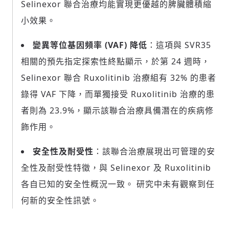
Selinexor 聯合治療均能實現更優越的脾臟體積縮
小效果。
變異等位基因頻率 (VAF) 降低
：這項與 SVR35
相關的預先指定探索性終點顯示，於第 24 週時，
Selinexor 聯合 Ruxolitinib 治療組有 32% 的患者
錄得 VAF 下降，而單獨接受 Ruxolitinib 治療的患
輸入 Email 驗證碼
登入或註冊
者則為 23.9%，顯示該聯合治療具備潛在的疾病修
飾作用。
請輸入發送到
的驗證碼
安全性及耐受性
：該聯合治療展現出可管理的安
(十分鐘內有效)
全性及耐受性特徵，與 Selinexor 及 Ruxolitinib
各自已知的安全性概況一致。 研究中未有觀察到任
何新的安全性訊號。
歡迎您加入《旭時報》
掌握國際政經脈動
參與下一波全球科技革命