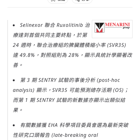
Selinexor 聯合 Ruxolitinib 治
社會
療達到首個共同主要終點，於第
24 週時，聯合治療組的脾臟體積縮小率 (SVR35)
達 49.8%，對照組則為 28%，顯示具統計學顯著改
善。
人文
第 3 期 SENTRY 試驗的事後分析 (post-hoc
analysis) 顯示，SVR35 可能預測總存活期 (OS)；
而第 1 期 SENTRY 試驗的新數據亦顯示出類似結
果。
有關數據獲 EHA 科學項目委員會選為最新突破
性研究口頭報告 (late-breaking oral