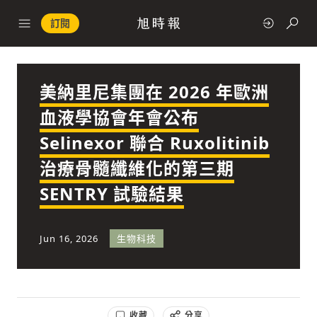
訂閱
美納里尼集團在 2026 年歐洲
政治
血液學協會年會公布
Selinexor 聯合 Ruxolitinib
快速連結
治療骨髓纖維化的第三期
經濟
SENTRY 試驗結果
Jun 16, 2026
生物科技
科技
收藏
分享