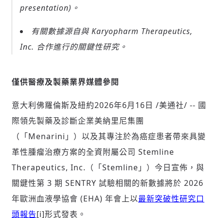
presentation)。
有關數據源自與 Karyopharm Therapeutics,
Inc. 合作進行的關鍵性研究。
僅
供醫療及製藥業界媒體參閱
意大利佛羅倫斯及紐約
2026年6月16日
/美通社/ -- 國
際領先製藥及診斷企業美納里尼集團
（「Menarini」）以及其專注於為癌症患者帶來具變
革性腫瘤治療方案的全資附屬公司 Stemline
Therapeutics, Inc.（「Stemline」）今日宣佈，與
關鍵性第 3 期 SENTRY 試驗相關的新數據將於 2026
年歐洲血液學協會 (EHA) 年會上以
最新突破性研究口
頭報告
[i]形式發表。