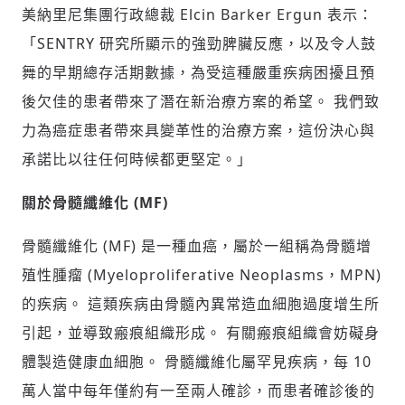
美納里尼集團行政總裁 Elcin Barker Ergun 表示：
驗證
「SENTRY 研究所顯示的強勁脾臟反應，以及令人鼓
舞的早期總存活期數據，為受這種嚴重疾病困擾且預
後欠佳的患者帶來了潛在新治療方案的希望。 我們致
力為癌症患者帶來具變革性的治療方案，這份決心與
承諾比以往任何時候都更堅定。」
關於骨髓纖維化 (MF)
骨髓纖維化 (MF) 是一種血癌，屬於一組稱為骨髓增
殖性腫瘤 (Myeloproliferative Neoplasms，MPN)
的疾病。 這類疾病由骨髓內異常造血細胞過度增生所
引起，並導致瘢痕組織形成。 有關瘢痕組織會妨礙身
體製造健康血細胞。 骨髓纖維化屬罕見疾病，每 10
萬人當中每年僅約有一至兩人確診，而患者確診後的