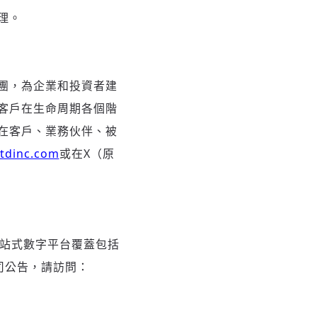
理。
集團，為企業和投資者建
客戶在生命周期各個階
在客戶、業務伙伴、被
tdinc.com
或在X（原
一站式數字平台覆蓋包括
司公告，請訪問：