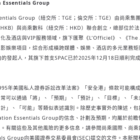
 Essentials Group
n Essentials Group（紐交所：TGE；倫交所：TGE）由
歡迎您加入《旭時報》
掌握國際政經脈動
：HKB）與尚乘數科（紐交所：HKD）聯合創立，總部位於法
參與下一波全球科技革命
店與VIP服務領域，旗下匯聚《L'Officiel》、《The Ar
驗證
影娛樂項目，綜合形成橫跨媒體、娛樂、酒店的多元業務矩陣
C)的發起人，其旗下首支SPAC已於2025年12月18日順利
995年美國私人證券訴訟改革法案》「安全港」條款可能構
通常可以通過「將」、「預期」、「預計」、「目標」、「未
估計」、「可能」等類似表述識別。除歷史事實外的陳述，包
ration Essentials Group的信念、計劃及預期，均屬
。有關這些及其他風險的更多信息，請參閱尚乘國際、尚乘數
sentials Group向美國證券交易委員會(SEC)提交的文件。