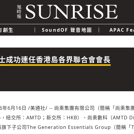
方創生
SoundOF 聲音地圖
APAC Fe
我們
聯絡我們
隱私權政策
使用者條款
經濟
科技
士成功連任香港島各界聯合會會長
26年6月16日
/美通社/ -- 尚乘集團有限公司（簡稱「尚乘
oup，紐交所：AMTD；新交所：HKB）、尚乘數科（AMTD Digi
子公司The Generation Essentials Group（簡