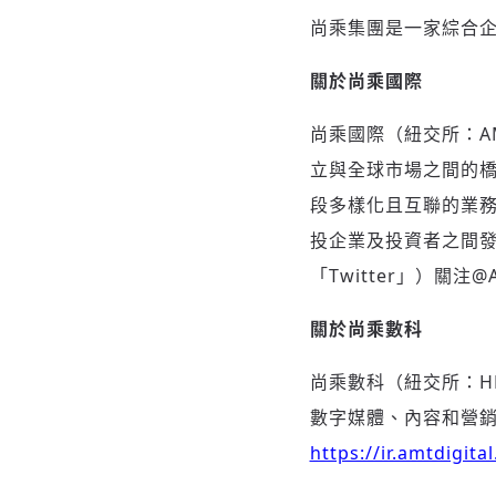
尚乘集團是一家綜合
關於尚乘國際
尚乘國際（紐交所：A
立與全球市場之間的
段多樣化且互聯的業
投企業及投資者之間
「Twitter」）關注@
關於尚乘數科
尚乘數科（紐交所：H
數字媒體、內容和營銷
https://ir.amtdigita