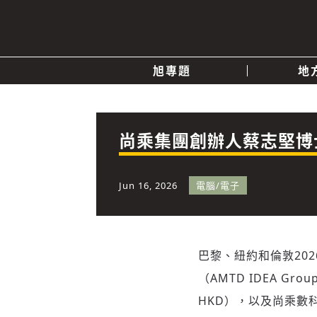
旭專題
地
產業消息
關於我們
追蹤
政治
尚乘集團創辦人蔡志堅博
快速連結
Jun 16, 2026
電腦/電子
巴黎、紐約和倫敦
20
（AMTD IDEA Gr
HKD），以及尚乘數科旗下