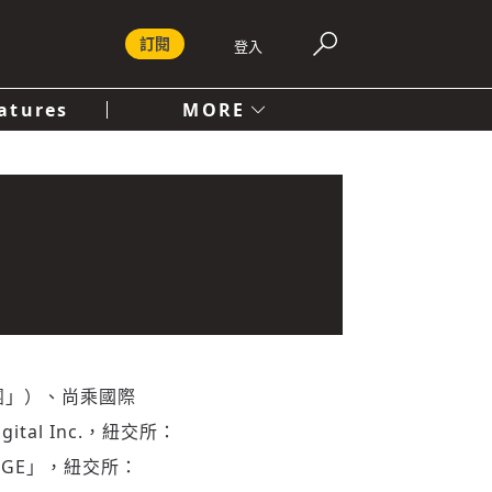
訂閱
登入
atures
MORE
付費內容服務條款
社會
人文
集團」）、尚乘國際
tal Inc.，紐交所：
稱「TGE」，紐交所：