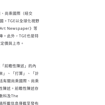
尚乘集團、尚乘國際（紐交
國。TGE以全球化視野
t Newspaper》等
。此外，TGE也是特
完成定價與上市。
成「前瞻性陳述」的內
來」、「打算」、「計
括有關尚乘國際、尚乘
於前瞻性陳述。前瞻性陳述存
科及The
本新聞稿所載信息僅截至發布