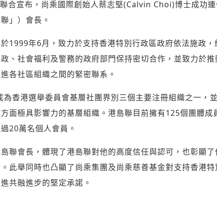
）聯合宣布，尚乘國際創始人蔡志堅(Calvin Choi)博士成
島聯」）會長。
於1999年6月，致力於支持香港特別行政區政府依法施政
民政、社會福利及警務的政府部門保持密切合作，並致力於推
促進各社區組織之間的緊密聯系。
聯成為香港選舉委員會基層社團界別三個主要注冊組織之一，
方面極具影響力的基層組織。港島聯目前擁有125個團體成
過20萬名個人會員。
港島聯會長，體現了港島聯對他的高度信任與認可，也彰顯了
設。此舉同時也凸顯了尚乘集團及尚乘慈善基金對支持香港特
促進共融進步的堅定承諾。