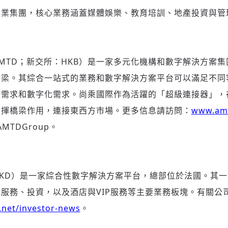
企業集團，核心業務涵蓋媒體娛樂、教育培訓、地產投資與管
MTD；新交所：HKB）是一家多元化機構和數字解決方案
橋梁。其綜合一站式的業務和數字解決方案平台可以滿足不同
務需求和數字化需求。尚乘國際作為活躍的「超級連接器」，
發揮橋梁作用，連接東西方市場。更多信息請訪問：
www.am
AMTDGroup。
登入或註冊
輸入 Email 驗證碼
KD）是一家綜合性數字解決方案平台，總部位於法國。其
服務、投資，以及酒店與VIP服務等主要業務板塊。有關公
請輸入發送到
的驗證碼
l.net/investor-news
。
(十分鐘內有效)