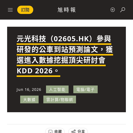
訂閱
元光科技（02605.HK）參與
政治
研發的公車到站預測論文，獲
選進入數據挖掘頂尖研討會
快速連結
KDD 2026。
經濟
Jun 16, 2026
人工智能
電腦/電子
大數據
雲計算/物聯網
科技
收藏
分享