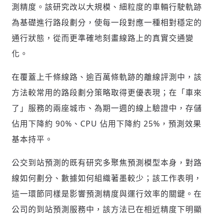
測精度。該研究改以大規模、細粒度的車輛行駛軌跡
為基礎進行路段劃分，使每一段對應一種相對穩定的
通行狀態，從而更準確地刻畫線路上的真實交通變
化。
在覆蓋上千條線路、逾百萬條軌跡的離線評測中，該
方法較常用的路段劃分策略取得更優表現；在「車來
了」服務的兩座城市、為期一週的線上驗證中，存儲
佔用下降約 90%、CPU 佔用下降約 25%，預測效果
基本持平。
公交到站預測的既有研究多聚焦預測模型本身，對路
線如何劃分、數據如何組織著墨較少；該工作表明，
這一環節同樣是影響預測精度與運行效率的關鍵。在
公司的到站預測服務中，該方法已在相近精度下明顯