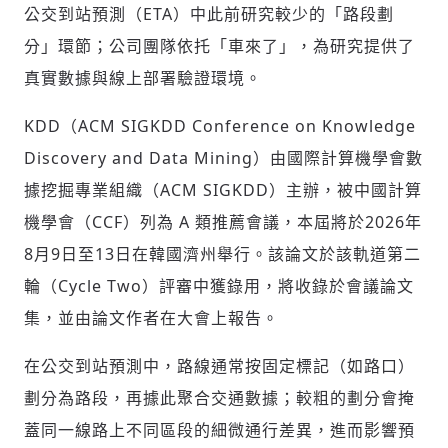
公交到站預測（ETA）中此前研究較少的「路段劃
分」環節；公司團隊依托「車來了」，為研究提供了
真實數據與線上部署驗證環境。
KDD（ACM SIGKDD Conference on Knowledge
Discovery and Data Mining）由國際計算機學會數
據挖掘專業組織（ACM SIGKDD）主辦，被中國計算
機學會（CCF）列為 A 類推薦會議，本屆將於2026年
8月9日至13日在韓國濟州舉行。該論文於該軌道第二
輪（Cycle Two）評審中獲錄用，將收錄於會議論文
集，並由論文作者在大會上報告。
在公交到站預測中，路線通常按固定標記（如路口）
劃分為路段，再據此聚合交通數據；較粗的劃分會掩
蓋同一線路上不同區段的細微通行差異，進而影響預