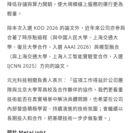
降低存儲與算力開銷，使大規模線上服務的運行更為
輕量。
除本次入選 KDD 2026 的論文外，近年來公司亦參與
合著了時序點過程（與中國人民大學、上海交通大
學、復旦大學合作，入選 AAAI 2026）與模型融合
（與上海交通大學、上海人工智能實驗室合作，入選
IJCNN 2025）方向的論文。
元光科技相關負責人表示：「這項工作得益於公司團
輸入 Email 驗證碼
登入或註冊
隊與北京大學等高校及合作夥伴的協作。我們更看重
技術能否在真實場景中解決具體問題，也希望在公司
請輸入發送到
的驗證碼
內部營造積極學習、持續演進的技術氛圍；會繼續以
(十分鐘內有效)
長期投入和合作，把基礎技術一步步做紮實。」
關於
MetaLight