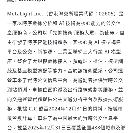
歡迎您加入《旭時報》
掌握國際政經脈動
MetaLight Inc.（香港聯交所股票代碼：02605）是
參與下一波全球科技革命
一家以時序數據分析和 AI 技術為核心能力的公交信
驗證
息服務商。公司以「先進技術 服務大眾」為使命，自
主研發了時序智能技術體系，其核心為 AI 模型構建
平台及公交、新能源、工業互聯網三大行業 AI 模型
庫，整合了大規模數據接入、預處理、標注、模型訓
練及基座模型適配等能力。基於該技術體系，公司運
營車來了實時公交信息平台，為通勤者提供實時公交
到站預測、車輛位置追蹤及出行路線規劃等服務，並
向交通運營實體提供公共交通分析平台及數據技術服
務。根據 CIC 截至2024年12月31日的資料，按城市
覆蓋數計算，車來了為中國最大的實時公交信息平
台。截至2025年12月31日已覆蓋全國488個城市及鄉