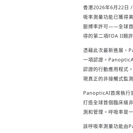
香港
2026年6月22日
吸率測量功能已獲得美
脈搏率許可——全球首
得的第二項FDA II類
憑藉此次最新進展，P
一項認證。Panopti
認證的行動應用程式
現真正的非接觸式監
PanopticAI首
打造全球首個臨床級
測和管理。呼吸率是
該呼吸率測量功能由Pa