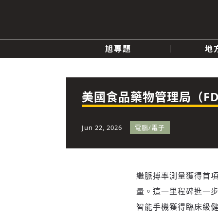
旭專題
地
產業消息
關於我們
追蹤
政治
美國食品藥物管理局（FDA
快速連結
Jun 22, 2026
電腦/電子
繼脈搏率測量獲得首項 F
量。這一里程碑進一
智能手機獲得臨床級