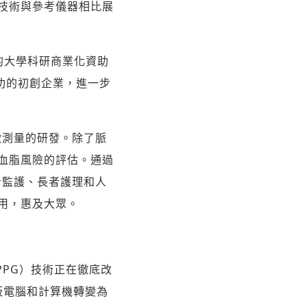
技術與參考儀器相比展
名的大學科研商業化資助
功的初創企業，進一步
體徵測量的研發。除了脈
血脂風險的評估。通過
患者監護、長者護理和人
用，惠及大眾。
rPPG）技術正在徹底改
平板電腦和計算機轉變為