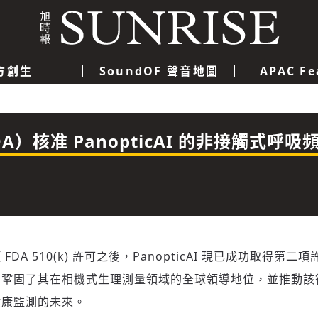
方創生
SoundOF 聲音地圖
APAC Fe
我們
聯絡我們
隱私權政策
使用者條款
經濟
科技
）核准 PanopticAI 的非接觸式呼
DA 510(k) 許可之後，PanopticAI 現已成功取得第
步鞏固了其在相機式生理測量領域的全球領導地位，並推動該
健康監測的未來。