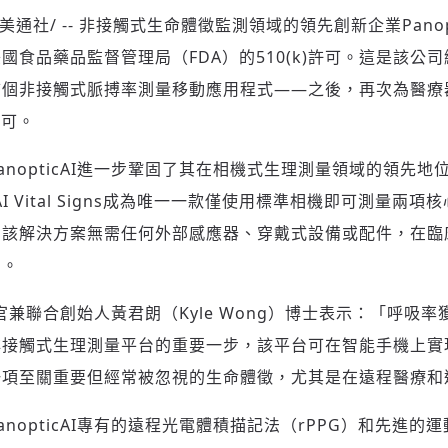
/美通社/ -- 非接觸式生命體徵監測領域的領先創新企業Panop
國食品藥品監督管理局（FDA）的510(k)許可。這是該公
個非接觸式脈搏率測量移動應用程式——之後，再次為醫療器
許可。
anopticAI進一步鞏固了其在相機式生理測量領域的領先
cAI Vital Signs成為唯一一款僅使用標準相機即可測量
。該解決方案無需任何外部感應器、穿戴式設備或配件，在臨
測。
席執行官兼聯合創始人黃君朗（Kyle Wong）博士表示：「呼吸
非接觸式生理測量平台的重要一步，該平台可在智能手機上實
一項至關重要但經常被忽視的生命體徵，尤其是在遠程醫療和
nopticAI專有的遠程光電體積描記法（rPPG）和先進的
登入或註冊
輸入 Email 驗證碼