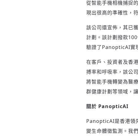
從智能手機相機捕捉
現出很高的準確性，符
該公司還宣佈，其已獲
計劃。該計劃撥款10
驗證了PanopticA
在客戶、投資者及香港
搏率和呼吸率，該公
將智能手機轉變為醫療
群健康計劃等領域，
關於
PanopticAI
PanopticAI是
變生命體徵監測。我們