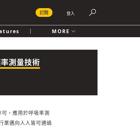
訂閱
登入
atures
MORE
付費內容服務條款
社會
人文
吸頻率測量技術
二項許可，應用於呼吸率測
行業邁向人人皆可通過