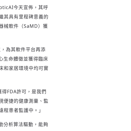
ticAI今天宣佈，其呼
司繼其具有里程碑意義的
械軟件（SaMD）獲
地位，為其軟件平台再添
兩項核心生命體徵並獲得臨床
床和家居環境中均可實
率獲得FDA許可，是我們
現便捷的健康測量、監
遠程患者監護中。」
運動分析算法驅動，能夠