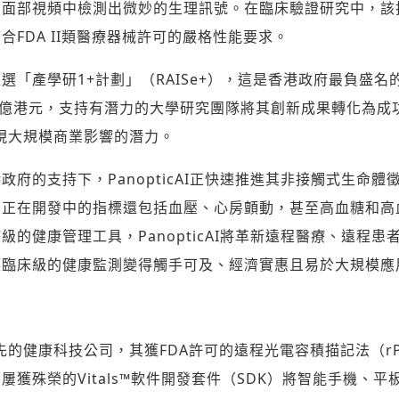
的面部視頻中檢測出微妙的生理訊號。在臨床驗證研究中，該
合FDA II類醫療器械許可的嚴格性能要求。
請輸入發送到
的驗證碼
(十分鐘內有效)
選「產學研1+計劃」（RAISe+），這是香港政府最負盛
0億港元，支持有潛力的大學研究團隊將其創新成果轉化為成
I實現大規模商業影響的潛力。
歡迎您加入《旭時報》
政府的支持下，PanopticAI正快速推進其非接觸式生命
掌握國際政經脈動
參與下一波全球科技革命
司正在開發中的指標還包括血壓、心房顫動，甚至高血糖和高
驗證
級的健康管理工具，PanopticAI將革新遠程醫療、遠程
讓臨床級的健康監測變得觸手可及、經濟實惠且易於大規模應
香港領先的健康科技公司，其獲FDA許可的遠程光電容積描記法（
屢獲殊榮的Vitals™軟件開發套件（SDK）將智能手機、