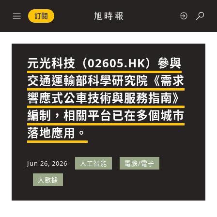
訂閱
元光科技（02605.HK）參與
政治
交通運輸部科學研究院《需求
響應式公車技術與服務指南》
快速連結
編制，相關平台已在多個城市
經濟
落地應用。
Jun 26, 2026
人工智能
電腦/電子
大數據
科技