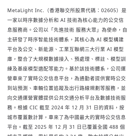
MetaLight Inc.（香港聯交所股票代碼：02605）是
歡迎您加入《旭時報》
掌握國際政經脈動
一家以時序數據分析和 AI 技術為核心能力的公交信
參與下一波全球科技革命
息服務商。公司以「先進技術 服務大眾」為使命，自
驗證
主研發了時序智能技術體系，其核心為 AI 模型構建
平台及公交、新能源、工業互聯網三大行業 AI 模型
庫，整合了大規模數據接入、預處理、標註、模型訓
練及基座模型適配等能力。基於該技術體系，公司運
營車來了實時公交信息平台，為通勤者提供實時公交
到站預測、車輛位置追蹤及出行路線規劃等服務，並
向交通運營實體提供公共交通分析平台及數據技術服
務。根據 CIC 截至 2024 年 12 月 31 日的資料，按
城市覆蓋數計算，車來了為中國最大的實時公交信息
平台。截至 2025 年 12 月 31 日已覆蓋全國 488 個