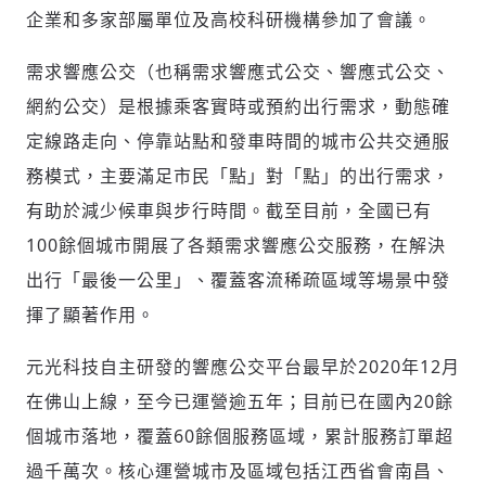
企業和多家部屬單位及高校科研機構參加了會議。
需求響應公交（也稱需求響應式公交、響應式公交、
網約公交）是根據乘客實時或預約出行需求，動態確
定線路走向、停靠站點和發車時間的城市公共交通服
務模式，主要滿足市民「點」對「點」的出行需求，
有助於減少候車與步行時間。截至目前，全國已有
100餘個城市開展了各類需求響應公交服務，在解決
出行「最後一公里」、覆蓋客流稀疏區域等場景中發
揮了顯著作用。
元光科技自主研發的響應公交平台最早於2020年12月
在佛山上線，至今已運營逾五年；目前已在國內20餘
個城市落地，覆蓋60餘個服務區域，累計服務訂單超
過千萬次。核心運營城市及區域包括江西省會南昌、