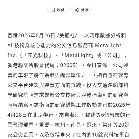
收藏
分享
社會
香港
2026年6月26日
/美通社/ -- 以時序數據分析和
AI 技術為核心能力的公交信息服務商 MetaLight
Inc.（「元光科技」、「MetaLight」或「公司」；
香港聯交所股票代碼：02605），今日宣佈，公司運
人文
營的車來了將作為參與編製單位之一，把自身在響應
公交平台建設與運營方面的實踐，投入交通運輸部科
學研究院《需求響應公交技術與服務指南》的研究與
內容編寫。該指南的研究編製工作啟動會已於2026年
4月28日在北京舉行，來自浙江、福建等6個省市的行
業管理部門，重慶、杭州、南昌、蘇州、常州等20餘
家公交企業，以及包括車來了在內的10餘家科技平台