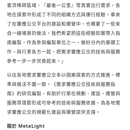
客流稀疏區域、『最後一公里』等真實出行需求，各
地在探索中形成了不同的組織方式與運行經驗。車來
了在響應公交平台的建設和運營中，也積累了一些來
自一線場景的做法，我們希望把這些經驗如實帶入指
南編製，作為參與編製單位之一，做好分內的基礎工
作，與行業各方一起，把需求響應公交的技術與服務
參考一步一步完善起來。」
以往各地需求響應公交多以個案探索的方式推進，標
準與做法不盡一致。《需求響應公交技術與服務指
輸入 Email 驗證碼
登入或註冊
南》的研究編製，有助於行業在規劃、建設、運營與
服務等環節形成可參考的技術與服務依據，為各地需
請輸入發送到
的驗證碼
求響應公交的規範化建設與運營提供支撐。
(十分鐘內有效)
關於 MetaLight