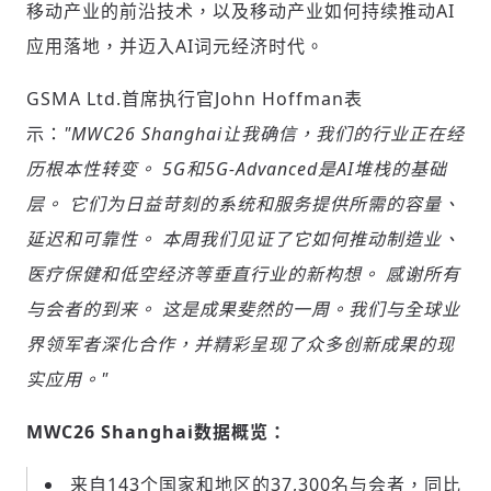
移动产业的前沿技术，以及移动产业如何持续推动AI
应用落地，并迈入AI词元经济时代。
GSMA Ltd.首席执行官John Hoffman表
示：
"MWC26 Shanghai让我确信，我们的行业正在经
历根本性转变。 5G和5G-Advanced是AI堆栈的基础
层。 它们为日益苛刻的系统和服务提供所需的容量、
延迟和可靠性。 本周我们见证了它如何推动制造业、
医疗保健和低空经济等垂直行业的新构想。 感谢所有
与会者的到来。 这是成果斐然的一周。我们与全球业
界领军者深化合作，并精彩呈现了众多创新成果的现
实应用。"
輸入 Email 驗證碼
登入或註冊
MWC26 Shanghai数据概览：
来自143个国家和地区的37,300名与会者，同比
請輸入發送到
的驗證碼