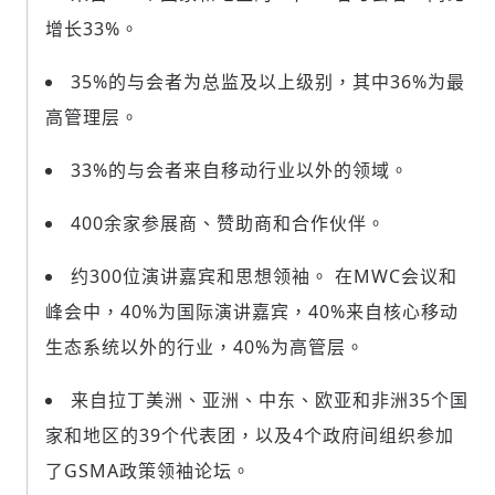
(十分鐘內有效)
增长33%。
35%的与会者为总监及以上级别，其中36%为最
高管理层。
歡迎您加入《旭時報》
掌握國際政經脈動
33%的与会者来自移动行业以外的领域。
參與下一波全球科技革命
驗證
400余家参展商、赞助商和合作伙伴。
约300位演讲嘉宾和思想领袖。 在MWC会议和
峰会中，40%为国际演讲嘉宾，40%来自核心移动
生态系统以外的行业，40%为高管层。
来自拉丁美洲、亚洲、中东、欧亚和非洲35个国
家和地区的39个代表团，以及4个政府间组织参加
了GSMA政策领袖论坛。