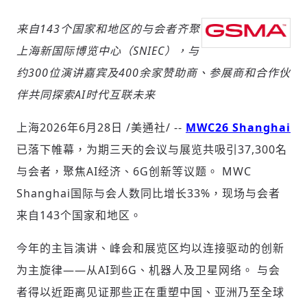
来自143个国家和地区的与会者齐聚
上海新国际博览中心（SNIEC），与
社會
约300位演讲嘉宾及400余家赞助商、参展商和合作伙
伴共同探索AI时代互联未来
上海
2026年6月28日
/美通社/ --
MWC26 Shanghai
人文
已落下帷幕，为期三天的会议与展览共吸引37,300名
与会者，聚焦AI经济、6G创新等议题。 MWC
Shanghai国际与会人数同比增长33%，现场与会者
来自143个国家和地区。
今年的主旨演讲、峰会和展览区均以连接驱动的创新
为主旋律——从AI到6G、机器人及卫星网络。 与会
者得以近距离见证那些正在重塑中国、亚洲乃至全球