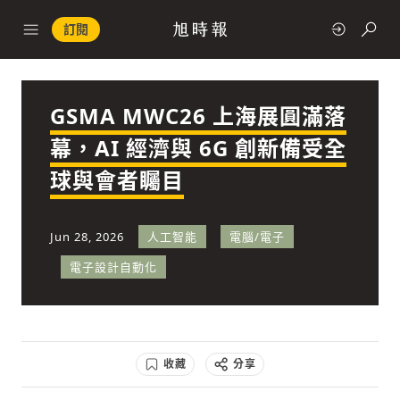
訂閱
GSMA MWC26 上海展圓滿落
政治
幕，AI 經濟與 6G 創新備受全
球與會者矚目
快速連結
經濟
Jun 28, 2026
人工智能
電腦/電子
電子設計自動化
科技
收藏
分享