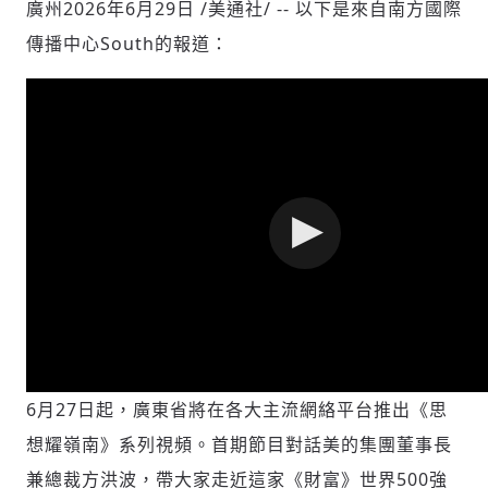
廣州
2026年6月29日
/美通社/ -- 以下是來自南方國際
傳播中心South的報道：
社會
人文
輸入 Email 驗證碼
登入或註冊
6月27日起，廣東省將在各大主流網絡平台推出《思
請輸入發送到
的驗證碼
(十分鐘內有效)
想耀嶺南》系列視頻。首期節目對話美的集團董事長
兼總裁方洪波，帶大家走近這家《財富》世界500強