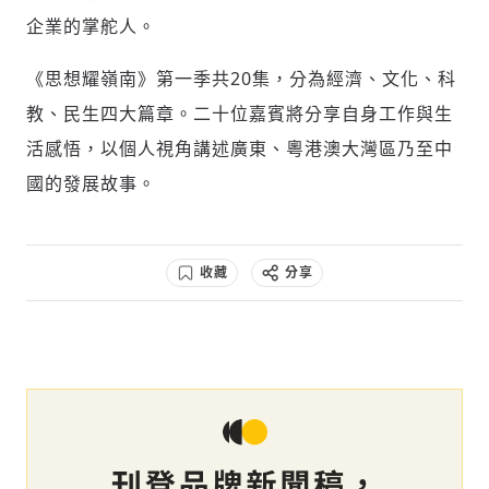
企業的掌舵人。
歡迎您加入《旭時報》
掌握國際政經脈動
《思想耀嶺南》第一季共20集，分為經濟、文化、科
參與下一波全球科技革命
教、民生四大篇章。二十位嘉賓將分享自身工作與生
驗證
活感悟，以個人視角講述廣東、粵港澳大灣區乃至中
國的發展故事。
收藏
分享