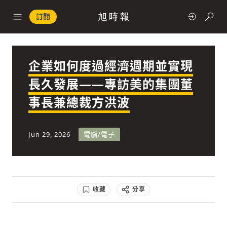
訂閱
企業如何度過經濟週期並實現
政治
長久發展——專訪美的集團董
事長兼總裁方洪波
快速連結
經濟
Jun 29, 2026
電腦/電子
收藏
分享
科技