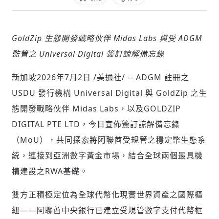
GoldZip
生態開發戰略伙伴 Midas Labs 與受 ADGM
社會
監管之 Universal Digital 簽訂諒解備忘錄
新加坡
2026年7月2日
/美通社/ -- ADGM 註冊之
USDU 發行機構 Universal Digital 與 GoldZip 之生
人文
態開發戰略伙伴 Midas Labs，
以及GOLDZIP
DIGITAL PTE LTD，
今日宣佈簽訂諒解備忘錄
（MoU），共同探索將阿聯酋受規管之穩定幣生態系
統，連接到亞洲數字黃金市場，結合全球兩個最具機
構建設之RWA基礎。
雙方正積極定位為全球代幣化現實世界資產之國際樞
紐——阿聯酋中央銀行已建立受規管數字支付代幣框