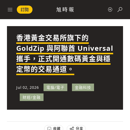
訂閱
香港黃金交易所旗下的
政治
GoldZip 與阿聯酋 Universal
攜手，正式開通數碼黃金與穩
快速連結
定幣的交易通道。
經濟
Jul 02, 2026
電腦/電子
金融科技
財經/金融
科技
收藏
分享