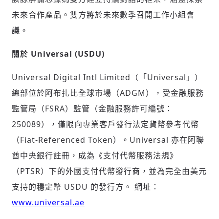
未來合作產品。雙方將於未來數季召開工作小組會
輸入 Email 驗證碼
登入或註冊
議。
請輸入發送到
的驗證碼
關於 Universal (USDU)
(十分鐘內有效)
Universal Digital Intl Limited（「Universal」）
總部位於阿布扎比全球市場（ADGM），受金融服務
監管局（FSRA）監管（金融服務許可編號：
歡迎您加入《旭時報》
掌握國際政經脈動
250089），僅限向專業客戶發行法定貨幣參考代幣
參與下一波全球科技革命
（Fiat-Referenced Token）。Universal 亦在阿聯
驗證
酋中央銀行註冊，成為《支付代幣服務法規》
（PTSR）下的外國支付代幣發行商，並為完全由美元
支持的穩定幣 USDU 的發行方。 網址：
www.universal.ae