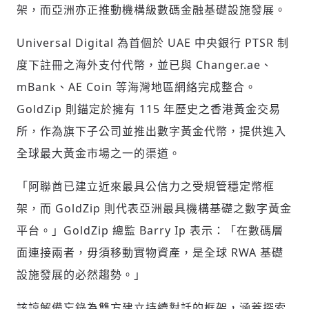
架，而亞洲亦正推動機構級數碼金融基礎設施發展。
Universal Digital 為首個於 UAE 中央銀行 PTSR 制
度下註冊之海外支付代幣，並已與 Changer.ae、
mBank、AE Coin 等海灣地區網絡完成整合。
GoldZip 則錨定於擁有 115 年歷史之香港黃金交易
所，作為旗下子公司並推出數字黃金代幣，提供進入
全球最大黃金市場之一的渠道。
「阿聯酋已建立近來最具公信力之受規管穩定幣框
架，而 GoldZip 則代表亞洲最具機構基礎之數字黃金
平台。」GoldZip 總監 Barry Ip 表示：「在數碼層
面連接兩者，毋須移動實物資產，是全球 RWA 基礎
設施發展的必然趨勢。」
該諒解備忘錄為雙方建立持續對話的框架，涵蓋探索