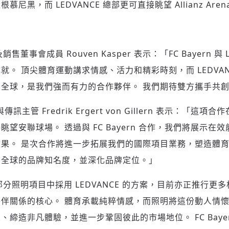
尼黑，而 LEDVANCE 總部更可直接眺望 Allianz Ar
及銷售董事會成員 Rouven Kasper 表示：「FC Bayern 與
就。 頂尖體育運動講求情感、活力和精彩時刻，而 LEDVAN
全球，是我們強而有力的合作夥伴。 我們期待雙方攜手共
登入或註冊
輸入 Email 驗證碼
與傳訊主管 Fredrik Ergert von Gillern 表示：「
望安聯球場。 透過與 FC Bayern 合作，我們將展示在
果。 是次合作將進一步拓展我們的國際項目業務，塑造體
請輸入發送到
的驗證碼
(十分鐘內有效)
在全球的品牌知名度，並深化品牌定位。」
已在部分照明項目中採用 LEDVANCE 的方案，目前亦正推行更
伴關係的核心。 體育承載純粹情感，而照明將這份動人情懷
歡迎您加入《旭時報》
造非凡體驗，並進一步鞏固彼此的市場地位。 FC Bayern 與
掌握國際政經脈動