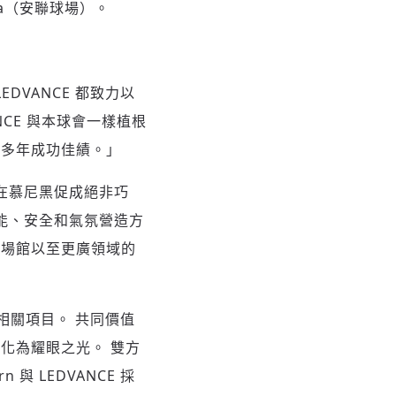
ena（安聯球場）。
 LEDVANCE 都致力以
CE 與本球會一樣植根
創多年成功佳績。」
這項合作在慕尼黑促成絕非巧
效能、安全和氣氛營造方
育場館以至更廣領域的
多相關項目。 共同價值
化為耀眼之光。 雙方
 LEDVANCE 採