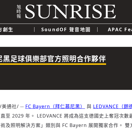
方創生
SoundOF 聲音地圖
APAC Fe
我們
聯絡我們
隱私權政策
使用者條款
經濟
科技
仁慕尼黑足球俱樂部官方照明合作夥伴
/美通社/ --
FC Bayern（拜仁慕尼黑）
與
LEDVANCE（
至 2029 年。 LEDVANCE 將成為這支德國史上奪冠次
及照明解決方案」類別與 FC Bayern 展開獨家合作。 