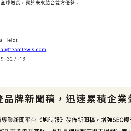
參與下一波全球科技革命
眼全球增長，冀於未來結合雙方優勢。
驗證
。
da Heldt
bal@teamlewis.com
 -32 / -13