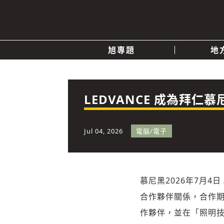
旭專題
地
產業消息
關於我們
追蹤
政治
LEDVANCE 成為拜
快速連結
Jul 04, 2026
電腦/電子
慕尼黑
2026年7月4日
合作夥伴關係，合作期直
作夥伴，並在「照明技術