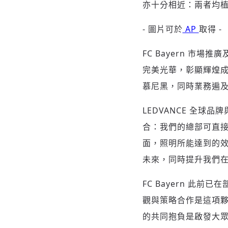
亦十分相近：兩者均植根慕
- 圖片可於
AP
取得 -
FC Bayern 市場推廣
完美光華，彰顯輝煌成
慕尼黑，同時業務遍及
LEDVANCE 全球品牌
合：我們的總部可直接眺
面，照明所能達到的效
未來，同時提升我們
FC Bayern 此前
觀與策略合作是這項夥
的共同抱負是啟發大眾、締