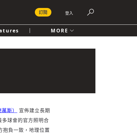
訂閱
登入
atures
MORE
付費內容服務條款
社會
人文
朗德萬斯）
宣佈建立長期
數最多球會的官方照明合
雙方抱負一致，地理位置