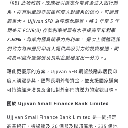
「RBI 此項政策，既能吸引穩定外幣資金注入銀行體
系，亦有助鞏固非居民印度人對體系的信心，可謂意
義重大。 Ujjivan SFB 為呼應此願景，將 3 年至 5 年
期美元 FCNR(B) 存款利率從原有水平提高至
年利率
7.50%
，為業內極具競爭力的利率。 是次上調體現我
們致力為非居民印度人提供具吸引力的投資機遇，同
輸入 Email 驗證碼
登入或註冊
時為印度外匯儲備及長期金融穩定出一分力。」
藉此更優厚的方案，Ujjivan SFB 期望鼓勵非居民印
請輸入發送到
的驗證碼
(十分鐘內有效)
度人踴躍參與、匯聚長期外幣資金，並支援國家邁向
可持續經濟增長及強化對外部門抗逆力的宏觀目標。
關於 Ujjivan Small Finance Bank Limited
歡迎您加入《旭時報》
掌握國際政經脈動
Ujjivan Small Finance Bank Limited 是一間指定
參與下一波全球科技革命
驗證
商業銀行，透過遍及 26 個邦及聯邦屬地、335 個地