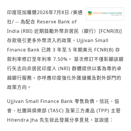
印度班加羅爾
2026年7月8日
/美通
社/ -- 為配合 Reserve Bank of
社會
India (RBI) 近期鼓勵外幣非居民（銀行）[FCNR(B)]
存款吸引更多外幣流入的政策，Ujjivan Small
Finance Bank 已將 3 年至 5 年期美元 FCNR(B) 存
款利率修訂至年利率 7.50%。 是次修訂不僅彰顯該銀
人文
行矢志向非居民印度人 (NRI) 群體提供以客為尊的卓
越銀行服務，亦呼應印度強化外匯儲備及對外部門的
政策方向。
Ujjivan Small Finance Bank 零售負債、信託、協
會、社團與俱樂部 (TASC) 及第三方產品 (TPP) 主管
Hitendra Jha 先生就此發展分享意見，並說道：