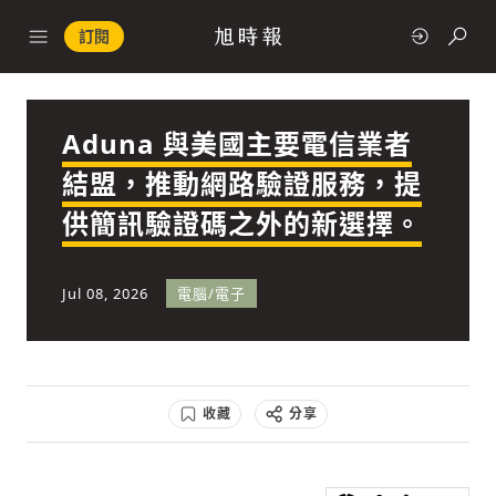
訂閱
Aduna 與美國主要電信業者
政治
結盟，推動網路驗證服務，提
供簡訊驗證碼之外的新選擇。
快速連結
經濟
Jul 08, 2026
電腦/電子
收藏
分享
科技