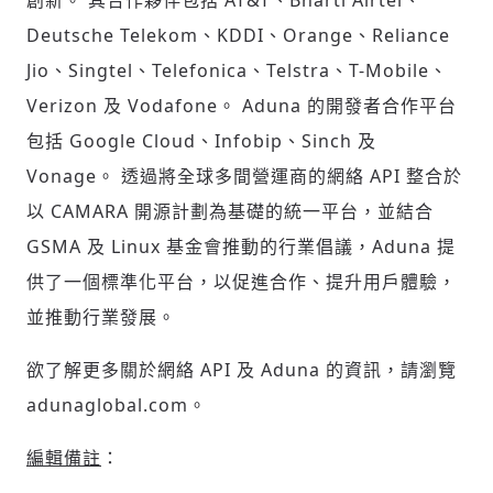
創新。 其合作夥伴包括 AT&T、Bharti Airtel、
Deutsche Telekom、KDDI、Orange、Reliance
Jio、Singtel、Telefonica、Telstra、T-Mobile、
Verizon 及 Vodafone。 Aduna 的開發者合作平台
包括 Google Cloud、Infobip、Sinch 及
Vonage。 透過將全球多間營運商的網絡 API 整合於
以 CAMARA 開源計劃為基礎的統一平台，並結合
GSMA 及 Linux 基金會推動的行業倡議，Aduna 提
供了一個標準化平台，以促進合作、提升用戶體驗，
並推動行業發展。
欲了解更多關於網絡 API 及 Aduna 的資訊，請瀏覽
adunaglobal.com。
編輯備註
：