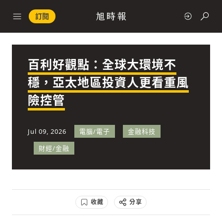
訂閱
百利好觀點：全球大環境不
政治
穩，亞太地區投資人更看重風
險控管
快速連結
經濟
Jul 09, 2026
電腦/電子
金融科技
財經/金融
科技
收藏
分享