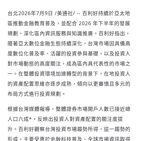
台北
2026年7月9日
/美通社/ -- 百利好持續於亞太地
區推動金融教育普及，並配合 2026 年下半年的發展
社會
規劃，深化區內資訊服務與知識推廣。百利好指出，
隨著亞太數位金融生態持續深化，台灣市場因具備高
度數位化普及率、活躍的投資參與基礎，以及投資人
對市場動態的高度關注，成為區內具代表性的市場之
人文
一。在整體投資環境加速轉型的背景下，在地投資人
的資產配置思維亦逐步成熟，傾向以更審慎且多元的
布局方式進行投資規劃。
根據台灣媒體報導，整體證券市場開戶人數已接近總
人口六成*，反映出投資人對資產配置的關注度提
升。百利好觀察台灣投資市場趨勢所得，這一趨勢的
形成，主要受惠於金融科技普及、全球市場資訊取得