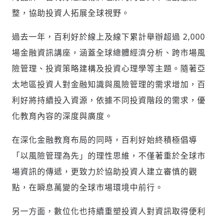
整，協助投資人拓展全球視野。
過去一年，百利好於線上及線下累計舉辦超過 2,000
場金融資訊講座，涵蓋全球總體經濟分析、跨市場風
險管理、投資策略建構及投資心理學等主題。隨著亞
輸入 Email 驗證碼
登入或註冊
太地區投資人對金融知識與風險管理的需求增加，百
利好將持續投入資源，依據不同投資階段的需求，優
化教育內容的深度與廣度。
請輸入發送到
的驗證碼
(十分鐘內有效)
在深化金融教育布局的同時，百利好始終積極倡導
「以風險管理為先」的理性思維，不僅著重於全球市
場資訊的傳遞，更致力於協助投資人建立審慎的觀
歡迎您加入《旭時報》
掌握國際政經脈動
點，在瞬息萬變的全球市場環境中前行。
參與下一波全球科技革命
驗證
另一方面，數位化也持續重塑投資人對資訊取得便利