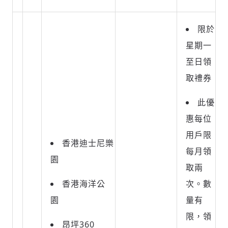
限於
星期一
至日領
取禮券
此優
惠每位
用戶限
香港迪士尼樂
每月領
園
取兩
香港海洋公
次。數
園
量有
限，領
昂坪
360