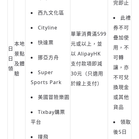
完即止
西九文化區
此禮
Cityline
券不可
單筆消費滿599
疊加使
快達票
本地
元或以上，並
用，不
日
景點
以 AlipayHK
挪亞方舟
可轉
日
及體
支付款項即減
讓，亦
領
Super
驗
30元（只適用
不可兌
Sports Park
於線上支付）
換現金
美國冒險樂園
或其他
貨品
Tixbay
購票
平台
領取
後
5
日
撲飛