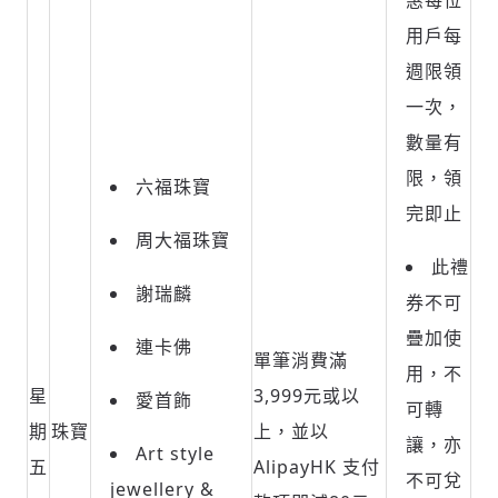
惠每位
用戶每
週限領
一次，
數量有
限，領
六福珠寶
完即止
周大福珠寶
此禮
謝瑞麟
券不可
疊加使
連卡佛
單筆消費滿
用，不
星
3,999元或以
愛首飾
可轉
期
珠寶
上，並以
讓，亦
Art style
五
AlipayHK 支付
不可兌
jewellery &