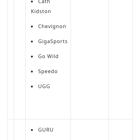
Cath
Kidston
Chevignon
GigaSports
Go Wild
Speedo
UGG
GURU