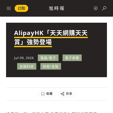
訂閱
AlipayHK「天天網購天天
政治
賞」強勢登場
快速連結
Jul 09, 2026
電腦/電子
電子商務
經濟
金融科技
財經/金融
收藏
分享
科技