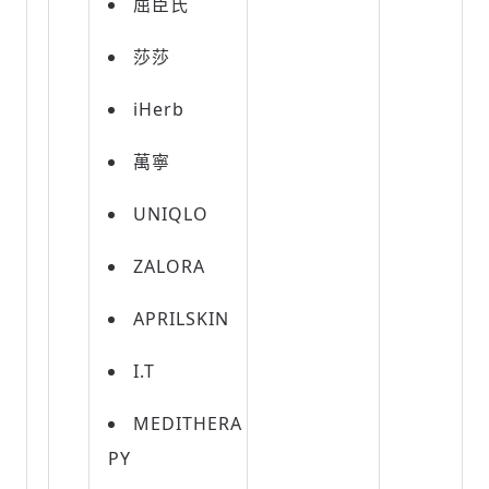
屈臣氏
莎莎
iHerb
萬寧
UNIQLO
ZALORA
APRILSKIN
I.T
MEDITHERA
PY