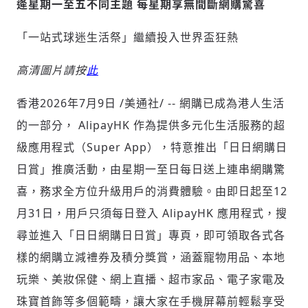
逄星期一至五不同主題 每星期享無間斷網購驚喜
「一站式球迷生活祭」繼續投入世界盃狂熱
社會
高清圖片請按
此
香港
2026年7月9日
/美通社/ -- 網購已成為港人生活
的一部分， AlipayHK 作為提供多元化生活服務的超
級應用程式（Super App），特意推出「日日網購日
人文
日賞」推廣活動，由星期一至日每日送上連串網購驚
喜，務求全方位升級用戶的消費體驗。由即日起至12
月31日，用戶只須每日登入 AlipayHK 應用程式，搜
尋並進入「日日網購日日賞」專頁，即可領取各式各
樣的網購立減禮券及積分獎賞，涵蓋寵物用品、本地
玩樂、美妝保健、網上直播、超市家品、電子家電及
珠寶首飾等多個範疇，讓大家在手機屏幕前輕鬆享受