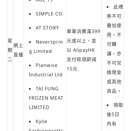
此禮
SIMPLE CO.
券不可
疊加使
AT STORY
單筆消費滿399
用，不
星
元或以上，並
Neversprin
可轉
網上
期
以 AlipayHK
g Limited
讓，亦
直播
二
支付款項即減
不可兌
Planwise
15元
換現金
Industrial Ltd
或其他
TAI FUNG
貨品。
FROZEN MEAT
領取
LIMITED
後
5
日
Kylie
內有
Fashionpretty