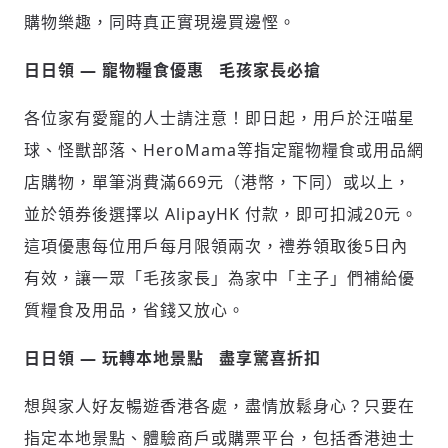
購物樂趣，同時真正實現邊買邊慳。
日日領
—
寵物糧食優惠
毛孩家長必搶
各位家有愛寵的人士請注意！即日起，用戶於汪喵星
球、怪獸部落、HeroMama等指定寵物糧食或用品網
店購物，單筆消費滿669元（港幣，下同）或以上，
並於領券後選擇以 AlipayHK 付款，即可扣減20元。
這項優惠每位用戶每月限領兩次，禮券領取後5日內
有效，讓一眾「毛孩家長」為家中「主子」們補給優
質糧食及用品，省錢又放心。
日日領
—
玩轉本地景點
盡享驚喜折扣
想與家人好友暢遊香港各處，盡情放鬆身心？只要在
指定本地景點、體驗商戶或購票平台，包括香港迪士