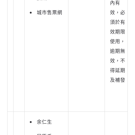
內有
城市售票網
效，必
須於有
輸入 Email 驗證碼
登入或註冊
效期限
使用，
請輸入發送到
的驗證碼
逾期無
(十分鐘內有效)
效，不
得延期
及補發
歡迎您加入《旭時報》
掌握國際政經脈動
參與下一波全球科技革命
驗證
余仁生