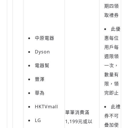
期四領
取禮券
此優
中原電器
惠每位
用戶每
Dyson
週限領
電器幫
一次，
數量有
豐澤
限，領
華為
完即止
HKTVmall
此禮
單筆消費滿
券不可
LG
1,199元或以
疊加使