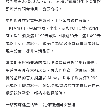
額外獲得20,000 A. Point，累積足夠積分後下次購物
即可當作現金使用，愈買愈抵。
星期四迎來家電升級激賞，用戶領券後在蘇寧、
HKTVmall、中原電器、小米、友和YOHO等指定網
店，單筆消費滿1,199元或以上即減30元，滿1,499元
或以上更可減50元，最適合為家居添置新電器或升級
現有設備，提升生活品質。
逢星期五壓軸登場的是精選珠寶與奢侈品網購優惠，
用戶領券後在六福珠寶、周大福珠寶、謝瑞麟、連卡
佛等品牌的官方網店以 AlipayHK 單筆消費滿3,999
元或以上即減80元，無論是購買珠寶首飾來犒賞自己
還是送贈摯愛，都格外物超所值。
一站式球迷生活祭
足球禮遇同步放送