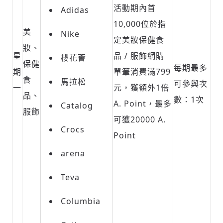
活動期內首
Adidas
10,000位於指
美
Nike
定美妝保健食
妝、
星
品 / 服飾網購
櫻花薈
保健
每期最多
期
單筆消費滿799
食
馬拉松
可參與次
一
元，獲額外1倍
品、
數：1次
A. Point，最多
Catalog
服飾
可獲20000 A.
Crocs
Point
arena
Teva
Columbia