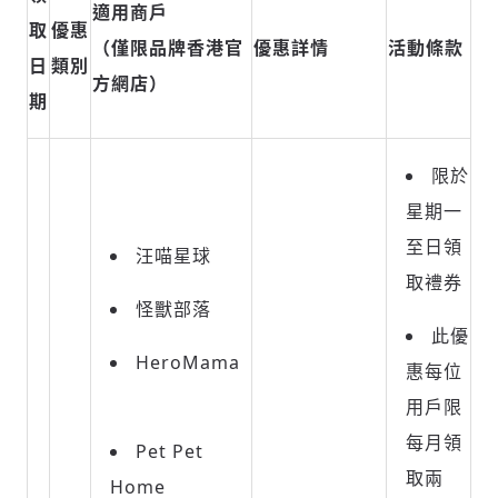
適用商戶
取
優惠
（僅限品牌香港官
優惠詳情
活動條款
日
類別
方網店）
期
限於
星期一
至日領
汪喵星球
取禮券
怪獸部落
此優
HeroMama
惠每位
用戶限
每月領
Pet Pet
取兩
Home