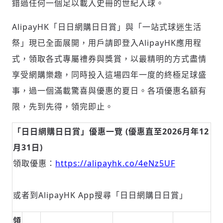
錯過任何一個足以載入史冊的世紀入球。
AlipayHK「日日網購日日賞」與「一站式球迷生活
祭」現已全面展開，用戶請即登入AlipayHK應用程
式，領取各式專屬禮券與獎賞，以最精明的方式盡情
享受網購樂趣，同時投入這場四年一度的終極足球盛
事，過一個滿載驚喜與優惠的夏日。各項優惠名額有
限，先到先得，領完即止。
「日日網購日日賞」優惠一覽
(
優惠直至
2026
月年
12
月
31
日
)
領取優惠：
https://alipayhk.co/4eNz5UF
或者到AlipayHK App搜尋「日日網購日日賞」
領