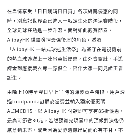
在盡情享受「日日網購日日賞」各項網購優惠的同
時，別忘記世界盃已進入一戰定生死的淘汰賽階段，
全球足球狂熱進一步升溫。面對如此觀賽節奏，
AlipayHK 繼續發揮最強後盾的角色，透過
「AlipayHK 一站式球迷生活祭」為堅守在電視機前
的熱血球迷送上一連串至抵優惠，由外賣醫肚、手遊
課金到應援戰衣等一應俱全，陪伴大家一同見證王者
誕生。
由晚上10時至翌日早上11時的睇波黃金時段，用戶透
過foodpanda訂購麥當勞並輸入獨家優惠碼
ALIMCD15，以 AlipayHK 付款即可享有85折優惠，
最高可節省30元。若然觀賞完現實中的頂級對決後仍
感意猶未盡，或者因為愛隊遺憾出局而心有不甘，不