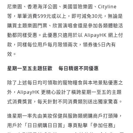
尼樂園、香港海洋公園、美國冒險樂園、Cityline
等，單筆消費599元或以上，即可減免30元，無論是
購買主題樂園門票、欣賞演唱會還是參加各類體驗活
動都同樣受惠。此優惠只適用於以 AlipayHK 網上付
款，同樣每位用戶每月限領兩次，領券後5日內有
效。
星期一至五主題狂歡
每日精選不同優惠
除了上述每日均可領取的寵物糧食與本地景點優惠之
外，AlipayHK 更精心設計了橫跨星期一至五的主題
式消費獎賞，每天針對不同消費類別送出獨家驚喜。
逢星期一率先由美妝保健與服飾類網購商戶打頭陣，
用戶於「日日網購日日賞」專頁點擊「參加任務」