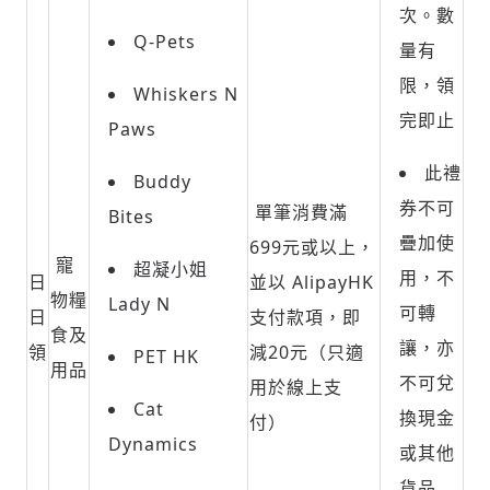
次。數
Q-Pets
量有
限，領
Whiskers N
完即止
Paws
此禮
Buddy
券不可
單筆消費滿
Bites
疊加使
699元或以上，
寵
超凝小姐
用，不
日
並以 AlipayHK
物糧
Lady N
可轉
日
支付款項，即
食及
讓，亦
領
減20元（只適
PET HK
用品
不可兌
用於線上支
Cat
換現金
付）
Dynamics
或其他
貨品