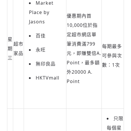
Market
Place by
優惠期內首
Jasons
10,000位於指
定超市網店單
百佳
星
超市
筆消費滿799
每期最多
期
永旺
家品
元，即賺雙倍A.
可參與次
三
Point，最多額
無印良品
數：1次
外20000 A.
HKTVmall
Point
只限
每個星