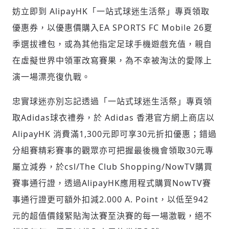
妨立即到 AlipayHK「一站式球迷生活祭」專頁領取
優惠券，以優惠價購入EA SPORTS FC Mobile 26夏
季選拔禮包，或為其他指定足球手機遊戲充值，親自
在虛擬世界中領軍改寫賽果，為不幸被淘汰的愛隊上
演一場漂亮復仇戰。
忠實球迷亦別忘記透過「一站式球迷生活祭」專頁領
取Adidas球衣禮券，於 Adidas 香港官方網上商店以
AlipayHK 消費滿1,300元即可享30元折扣優惠；錯過
分組賽精彩賽事的觀眾亦可把握最後機會領取30元專
屬立減券，於csl/The Club Shopping/NowTV購買
賽事通行證，透過AlipayHK應用程式購買NowTV賽
事通行證更可額外扣減2.000 A. Point，以低至942
元的超值價錢緊貼淘汰賽至決賽的每一場激戰，絕不