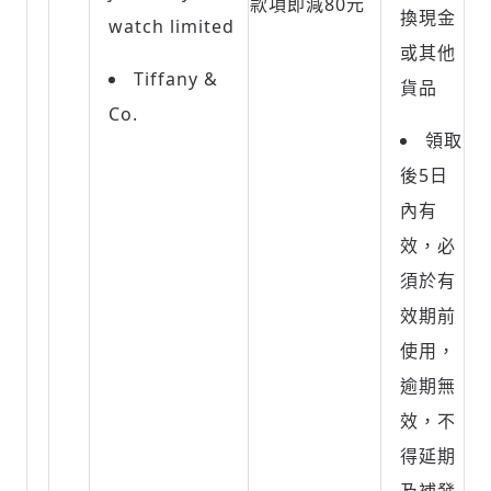
款項即減80元
換現金
watch limited
或其他
Tiffany &
貨品
Co.
領取
後
5
日
內有
效，必
須於有
效期前
使用，
逾期無
效，不
得延期