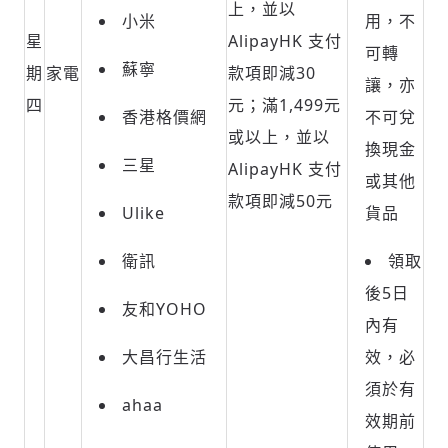
上，並以
小米
用，不
星
AlipayHK 支付
可轉
蘇寧
期
家電
款項即減30
讓，亦
四
元；滿1,499元
香港格價網
不可兌
或以上，並以
換現金
三星
AlipayHK 支付
或其他
款項即減50元
Ulike
貨品
衛訊
領取
後
5
日
友和
YOHO
內有
大昌行生活
效，必
須於有
ahaa
效期前