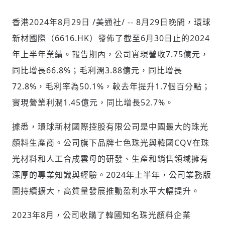
香港
2024年8月29日
/美通社/ -- 8月29日晚間，環球
新材國際（6616.HK）發佈了截至6月30日止的2024
社會
年上半年業績。報告期內，公司實現營收7.75億元，
同比增長66.8%；毛利潤3.88億元，同比增長
72.8%，毛利率為50.1%，較去年提升1.7個百分點；
實現營業利潤1.45億元，同比增長52.7%。
人文
據悉，環球新材國際控股有限公司是中國最大的珠光
顏料生產商。公司旗下品牌七色珠光與韓國CQV在珠
光材料和人工合成雲母的研發、生產和銷售領域擁有
深厚的專業知識與經驗。2024年上半年，公司業務版
圖持續擴大，高質量發展推動盈利水平大幅提升。
2023年8月，公司收購了韓國知名珠光顏料企業