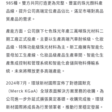
985種。雙方共同打造更為完整、豐富的珠光顏料產
品線，提升公司高端定位產品
佔
比，滿足市場對高品
歡迎您加入《旭時報》
質產品的需求。
掌握國際政經脈動
參與下一波全球科技革命
產能方面，公司旗下七色珠光年產三萬噸珠光材料二
驗證
期工廠正式投產，主要以生產高端汽車耐候級、化妝
品級、特殊功能級珠光材料為主。新工廠擁有智能化
雲母加工生產線、化妝品級產品生產車間、智能化生
產集成控制和管理系統和智能化倉儲與物料傳輸系
統，未來將釋放更多高端產能。
2024年7月，環球新材國際宣佈了對德國默克
（Merck KGaA）全球表面解決方案業務的收購，為
公司進一步外延式擴張奠定基礎。收購完成後，環球
新材國際將成長為行業領軍者，推動行業穩定發展。