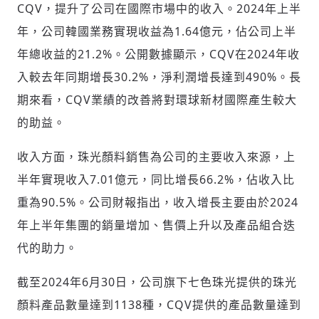
CQV，提升了公司在國際市場中的收入。2024年上半
年，公司韓國業務實現收益為1.64億元，
佔
公司上半
年總收益的21.2%。公開數據顯示，CQV在2024年收
入較去年同期增長30.2%，淨利潤增長達到490%。長
期來看，CQV業績的改善將對環球新材國際產生較大
的助益。
收入方面，珠光顏料銷售為公司的主要收入來源，上
半年實現收入7.01億元，同比增長66.2%，
佔
收入比
重為90.5%。公司財報指出，收入增長主要由於2024
年上半年集團的銷量增加、售價上升以及產品組合迭
輸入 Email 驗證碼
登入或註冊
代的助力。
請輸入發送到
的驗證碼
截至2024年6月30日，公司旗下七色珠光提供的珠光
(十分鐘內有效)
顏料產品數量達到1138種，CQV提供的產品數量達到