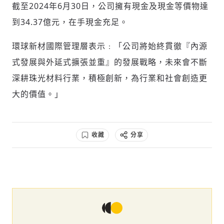
截至2024年6月30日，公司擁有現金及現金等價物達
到34.37億元，在手現金充足。
環球新材國際管理層表示
﹕
「
公司將始終貫徹
『
內源
式發展與外延式擴張並重
』
的發展戰略，未來會不斷
深耕珠光材料行業，積極創新，為行業和社會創造更
大的價值。
」
收藏
分享