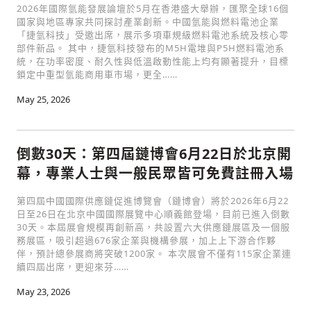
2026年國際氫能發展論壇於5月在香港盛大舉辦，匯聚全球16個
國家與地區專家共同探討產業創新。中國氫能與燃料電池企業
「捷氫科技」受邀出席，展示多項車規級燃料電池系統及核心零
部件新品。 其中，捷氫科技發布的M5H電堆與P5H燃料電池系
統，在功率密度、耐久性與低溫啟動性能上均有顯著提升，目標
鎖定中重型氫能商用車市場，更全……
May 25, 2026
倒數30天：第四屆鏈博會6月22日於北京開
幕，專業人士與一般民眾皆可免費註冊入場
第四屆中國國際供應鏈促進博覽會（鏈博會）將於2026年6月22
日至26日在北京中國國際展覽中心順義館登場，目前已進入倒數
30天。本屆展會規模再創新高，共設置六大供應鏈展區及一個服
務展區，吸引超過676家企業與機構參展，加上上下游合作夥
伴，預計總參展商將突破1200家。 本次展會不僅有115家企業連
續四屆出席，更迎來芬……
May 23, 2026