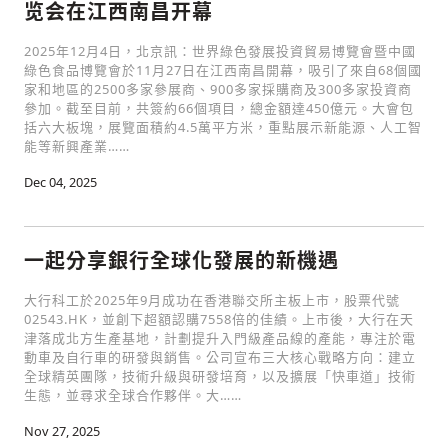
览会在江西南昌开幕
2025年12月4日，北京訊：世界綠色發展投資貿易博覽會暨中國
綠色食品博覽會於11月27日在江西南昌開幕，吸引了來自68個國
家和地區的2500多家參展商、900多家採購商及300多家投資商
參加。截至目前，共簽約66個項目，總金額達450億元。大會包
括六大板塊，展覽面積約4.5萬平方米，重點展示新能源、人工智
能等新興產業……
Dec 04, 2025
一起分享銀行全球化發展的新機遇
大行科工於2025年9月成功在香港聯交所主板上市，股票代號
02543.HK，並創下超額認購7558倍的佳績。上市後，大行在天
津落成北方生產基地，計劃提升入門級產品線的產能，專注於電
動車及自行車的研發與銷售。公司宣布三大核心戰略方向：建立
全球精英團隊，技術升級與研發培育，以及擴展「快車道」技術
生態，並尋求全球合作夥伴。大……
Nov 27, 2025