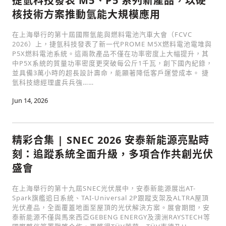
捷氫科技發表 M5、P5 系列新產品，以硬
核技術方案推動氫能大規模應用
在上海舉行的第十屆國際氫能與燃料電池汽車大會（FCVC
2026）上，捷氫科技發表了新一代PROME M5X燃料電池電堆與
P5X燃料電池系統。這兩款產品不僅在功率密度上大幅提升，其
中P5X系統的質量功率密度更突破每公斤1千瓦，創下國內紀錄，
並具備3萬小時的超長設計壽命，能顯著降低客戶運營成本。 捷
氫科技總經理盧兵兵強……
Jun 14, 2026
精彩合集 | SNEC 2026 安泰新能源亮點時
刻：追蹤系統全面升級，多項合作共創光伏
盛會
在上海舉行的第十九屆SNEC光伏展中，安泰新能源展出AT-
Spark旗艦追日系統、TAI-Universal 2P跟蹤支架及ALTRA屋頂
光伏產品，全面覆蓋地面至屋頂的光伏解決方案。展會期間，安
泰新能源不僅與馬來西亞GEBENG ENERGY及澳洲RAYSTECH等