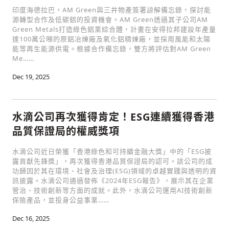
印度海德拉巴，AM Green與三井物產簽署諒解備忘錄，探討能
源轉型合作及低碳鋁的投資機會。AM Green透過其子公司AM
Green Metals打造綠色鋁業綜合體，計畫在安得拉邦建設年產量
達100萬公噸的原鋁冶煉廠及氧化鋁精煉廠，並採用風能和太陽
能等再生能源供電。根據合作備忘錄，雙方將評估對AM Green
Me……
Dec 19, 2025
水滴公司再次獲得肯定！ESG連續獲得香港
品質保證局的權威獎項
水滴公司近日榮獲「香港綠色和可持續金融大獎」中的「ESG披
露貢獻先鋒獎」，再次獲得香港品質保證局的認可。該公司的成
功歸因於其在環境、社會及治理(ESG)領域的卓越實踐與透明的資
訊披露。水滴公司通過發佈《2024年ESG報告》，展示其在企業
管治、技術創新等方面的成就。此外，水滴公司運用AI技術創新
保險產品，並投身公益事業……
Dec 16, 2025