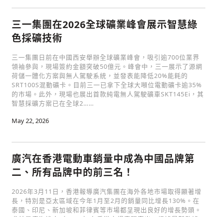
三一集團在2026全球礦業峰會展示智慧綠
色採礦技術
三一集團日前在中國西安舉辦全球礦業峰會，吸引逾700位業界
領袖參與，現場簽約金額突破50億元。峰會中，三一展示了源網
荷儲一體化方案與無人駕駛系統，並發表能降低20%能耗的
SRT100S混動礦卡。目前三一已拿下全球大噸位電動礦卡逾35%
的市場。此外，現場也展出首款純電無人駕駛礦車SKT145Ei，其
智慧採礦方案已在全球2……
May 22, 2026
廣汽在香港電動車銷量中成為中國品牌第
二、所有品牌中的前三名！
2026年3月11日，香港報導廣汽集團在海外各地市場取得顯著增
長，特別是亞太區域在今年1月至2月的銷量同比增長130%。在
泰國、印尼、新加坡和菲律賓等市場都呈現出良好的增長勢頭。