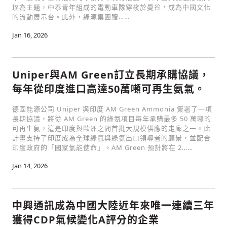
璞為主題，中泰青年組成的電動車隊穿梭於曼谷，成為中國文化
的流動展示台。此外，綠源集團贈……
Jan 16, 2026
Uniper與AM Green訂立長期承購協議，
每年從印度進口高達50萬噸可再生氨氣。
德國能源公司 Uniper 與印度 AM Green Ammonia 簽署了一項
長期協議，將從 AM Green 的綠氨項目每年承購最多 50 萬噸的
可再生氨，這是印度與歐洲之間首批大規模供應的走廊之一。此
計畫支持了印度成為全球綠氫與綠氨出口領導者的願景，並配合
印度政府的「國家氫能使命」。AM Green 預計將在 2……
Jan 14, 2026
中興通訊成為中國大陸近年來唯一連續三年
獲得CDP氣候變化A評分的企業