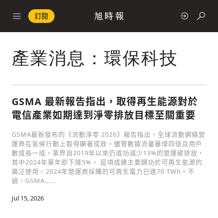
訂閱
產業消息：環保科技
政治
快速連結
GSMA 最新報告指出，取得再生能源對於
電信產業如期達到淨零排放目標至關重要
經濟
GSMA最新發布的《流動淨零 2026》報告指出，全球流動網絡營
運商在氣候行動上取得顯著成效。儘管數據流量暴增四倍且用戶
數成長一成，業界自2019年以來仍成功減少13%的營運碳排放，
其中2024年單年即下降5%。 這項成績主要歸功於可再生能源的
廣泛使用，2024年營運商採購的可再生電力已達70 TWh。不
過，GSMA……
科技
Jul 15, 2026