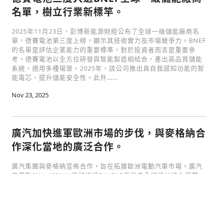
名單，樹立行業新標竿。
2025年11月23日，彭博新能源財經公布了全球一級儲能廠商名
單，德賽電池第三度上榜，顯示其技術實力及市場競爭力。BNEF
的名單是評估企業能力的重要標準，對於投資者而言是重要參
考。德賽電池以全方位研發與智能製造相結合，產出高品質儲能
系統，適用多種場景。2025年，該公司推出具自我感知功能的智
能電芯，提升儲能安全性。此外……
Nov 23, 2025
廣汽加快進軍歐洲市場的步伐，與麥格納合
作深化當地的廣泛合作。
廣汽集團與麥格納宣佈合作，旨在拓展歐洲電動汽車市場。廣汽
的電動SUV AION V已經通過E-NCAP五星安全評級並進入芬蘭、
波蘭和葡萄牙市場。本次合作將加速其在歐洲的拓展，利用麥格
納在奧地利格拉茨的生產基地，透過靈活的生產線裝配不同類型
的車輛。廣汽國際總經理衛海崗表示，這次合作強調了廣汽的技
術實力與持續發展理念。麥格……