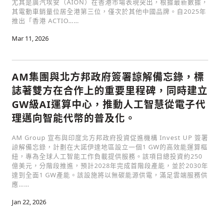
尤其是廣汽埃安（AION）在香港市場表現突出，根據最新數據，
其電動車銷量位居全港第三位，僅次於其他中國品牌。自2025年
推出「香港 ACTIO……
Mar 11, 2026
AM集團與北方邦政府簽署諒解備忘錄，標
誌著雙方在合作上的重要里程碑，同時建立
GW級AI運算中心，推動人工智慧從電子代
理邁向智能代幣的普及化。
AM Group 宣布與印度北方邦政府投資促進機構 Invest UP 簽署
諒解備忘錄，計劃在大諾伊達地區設立一個1 GW的高效能運算樞
紐，專為全球人工智能工作負載提供服務。該項目總投資約250
億美元，分階段推進，預計2028年完成首階段產能，並於2030年
達到全面1 GW產能。該設施將以無碳能源供電，滿足雲端服務供
應……
Jan 22, 2026