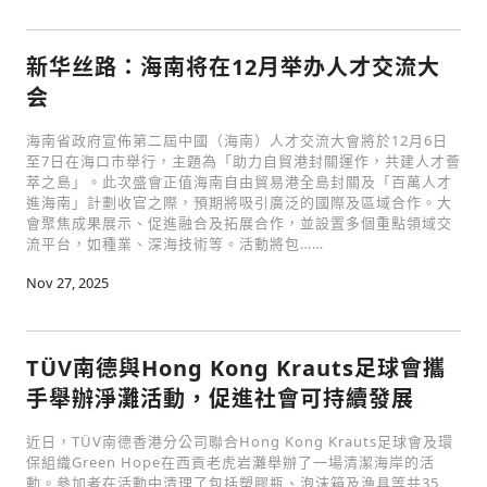
新华丝路：海南将在12月举办人才交流大
会
海南省政府宣佈第二屆中國（海南）人才交流大會將於12月6日
至7日在海口市舉行，主題為「助力自貿港封關運作，共建人才薈
萃之島」。此次盛會正值海南自由貿易港全島封關及「百萬人才
進海南」計劃收官之際，預期將吸引廣泛的國際及區域合作。大
會聚焦成果展示、促進融合及拓展合作，並設置多個重點領域交
流平台，如種業、深海技術等。活動將包……
Nov 27, 2025
TÜV南德與Hong Kong Krauts足球會攜
手舉辦淨灘活動，促進社會可持續發展
近日，TÜV南德香港分公司聯合Hong Kong Krauts足球會及環
保組織Green Hope在西貢老虎岩灘舉辦了一場清潔海岸的活
動。參加者在活動中清理了包括塑膠瓶、泡沫箱及漁具等共35