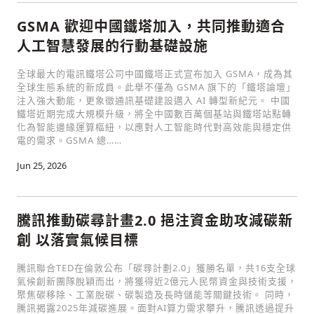
GSMA 歡迎中國鐵塔加入，共同推動適合
人工智慧發展的行動基礎設施
社會
全球最大的電訊鐵塔公司中國鐵塔正式宣布加入 GSMA，成為其
全球生態系統的新成員。此舉不僅為 GSMA 旗下的「鐵塔論壇」
注入強大動能，更象徵通訊基礎建設邁入 AI 轉型新紀元。 中國
鐵塔近期完成大規模升級，將全中國數百萬個基站與鐵塔站點轉
化為智能邊緣運算樞紐，以應對人工智能時代對高效能與穩定供
電的需求。GSMA 總……
人文
Jun 25, 2026
騰訊推動碳尋計畫2.0 挹注資金助攻減碳新
創 以落實氣候目標
騰訊聯合TED在倫敦公布「碳尋計劃2.0」獲勝名單，共16支全球
氣候創新團隊脫穎而出，將獲得近2億元人民幣資金與技術支援，
聚焦碳移除、工業脫碳、碳製造及長時儲能等關鍵技術。 同時，
騰訊揭露2025年減碳進展。面對AI算力需求攀升，騰訊透過提升