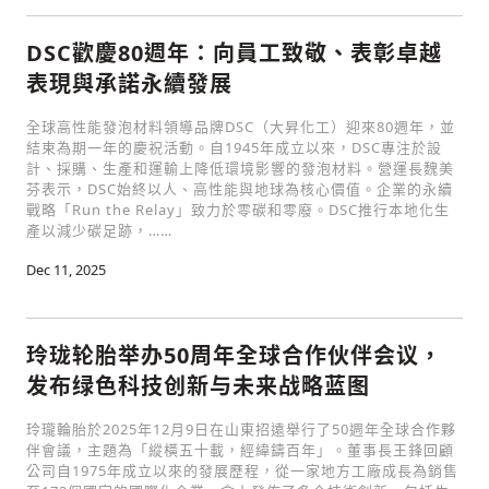
DSC歡慶80週年：向員工致敬、表彰卓越
表現與承諾永續發展
全球高性能發泡材料領導品牌DSC（大昇化工）迎來80週年，並
結束為期一年的慶祝活動。自1945年成立以來，DSC專注於設
計、採購、生產和運輸上降低環境影響的發泡材料。營運長魏美
芬表示，DSC始終以人、高性能與地球為核心價值。企業的永續
戰略「Run the Relay」致力於零碳和零廢。DSC推行本地化生
產以減少碳足跡，……
Dec 11, 2025
玲珑轮胎举办50周年全球合作伙伴会议，
发布绿色科技创新与未来战略蓝图
玲瓏輪胎於2025年12月9日在山東招遠舉行了50週年全球合作夥
伴會議，主題為「縱橫五十載，經緯鑄百年」。董事長王鋒回顧
公司自1975年成立以來的發展歷程，從一家地方工廠成長為銷售