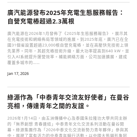
廣汽能源發布2025年充電生態服務報告：
自營充電樁超過2.3萬根
廣汽能源在2026年1月發佈了《2025年生態服務報告》，展示其
在充電技術和網絡佈局等領域的進展。到2025年底，廣汽已在全
國31個省設置超過23,000根自營充電樁，並在高壓快充技術上領
先業界。同年，其超充樁技術升級，最大功率提高到640 kW，並
引入AI系統提升運營效率。補能網絡方面，公司加速擴展，建成
覆蓋多城市的……
Jan 17, 2026
綠源作為「中泰青年交流友好使者」在曼谷
亮相，傳達青年之間的友誼。
2026年1月14日，由五洲傳播中心及泰國朱拉隆功大學共同主辦
的「無界創想 青春連結」中泰青年文化交流系列活動在曼谷開
幕。綠源集團作為「2026中泰文化交流新勢力青年夥伴」參與其
中，展現了富有活力的中泰青年騎行活動。以中國大熊貓形象阿