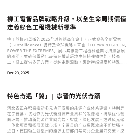
歡迎您加入《旭時報》
掌握國際政經脈動
參與下一波全球科技革命
柳工電智品牌戰略升級，以全生命周期價值
驗證
定義綠色工程機械新標準
柳工於柳州舉辦的2025全球經銷商年會上，正式發佈全新電智
（E-Intelligence）品牌及全球戰略。宣言「FORWARD GREEN,
POWER THE EXTREMES」展示其推動工程機械產業可持續發展
的承諾，並確保電動化設備在嚴苛環境中保持強勁性能。技術
上，柳工提供多元方案，從純電到混動，應對極端溫度和特殊……
Dec 29, 2025
特色奇遇「冀」| 寧晉的光伏奇蹟
河北省正在积极推动多元协同发展的能源产业体系建设，特别是
在宁晋县，该地作为光伏新能源产业集群的发源地，持续优化营
商环境，推动新能源产业向高端、智能、绿色发展。通过风光储
一体化项目和拓展国际市场，宁晋县的产业集聚效应不断增强。
近日，德国勃兰登堡州的能源主管部门与河北企业展开交流，探