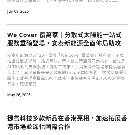
國際夥伴簽署戰略合作，更獲得TÜV萊茵、TÜV南德及U……
Jun 09, 2026
We Cover 覆萬家｜分散式太陽能一站式
服務重磅登場，安泰新能源全面佈局助攻
安泰新能源於5月20日舉辦「We Cover 覆萬家」發布會，正式
推出分散式光伏一站式解決方案。該方案涵蓋四大核心：首先是
ALTRA系列支架系統，針對工商業、戶用及陽台等場景提供客製
化產品；其次是提升安裝效率的Snapfit閃裝技術，透過結構優化
將施工效率提高最高50%。此外，企業擁有年產能15GW的智造
基地，確保產品……
May 26, 2026
捷氫科技多款新品在香港亮相，加速拓展香
港市場並深化國際合作