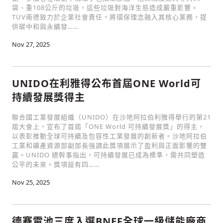
袋、重108公斤的垃圾，這些垃圾對海洋生態造成嚴重影響。
TÜV南德致力於企業社會責任，將環保理念融入其核心業務，提
供碳中和與永續發……
Nov 27, 2025
UNIDO在利雅得公布首屆ONE World可
持續發展獎得主
聯合國工業發展組織（UNIDO）在沙地阿拉伯利雅得舉行的第21
屆大會上，宣布了首屆「ONE World 可持續發展獎」的得主，
以表彰推動全球可持續及包容性工業發展的創新者。沙地阿拉伯
工業和礦產資源部副部長強調此獎項展示了盈利與正面影響的雙
贏。UNIDO 總幹事指出，可持續發展已成為標準，需共同塑造
公平的未來。獎項設有四……
Nov 25, 2025
德賽電池三度入選BNEF全球一級儲能廠商