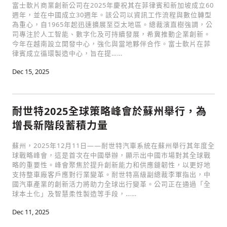
富士軟片商業創新公司在2025年慶祝其在菲律賓和新加坡成立60
週年，並在中國成立30週年。該公司以資訊工作流程與數位轉型
為重心，自1965年起迅速擴展至亞太地區。總裁濱直樹強調，公
司專注於人工智能、數字化及可持續發展，希冀推動企業創新。
今年在越南設立開發中心，強化與當地夥伴合作。富士軟片在菲
律賓成立循環製造中心，旨在提……
Dec 15, 2025
耐世特2025全球策略峰會於蘇州舉行，為
增長新階段蓄積力量
蘇州，2025年12月11日——耐世特汽車系統在蘇州舉行其年度全
球戰略峰會，這是首次在中國舉辦，顯示出中國市場對其全球戰
略的重要性。峰會聚焦於提升創新能力和供應鏈韌性，以更好地
支持整車廠客戶應對行業變革。耐世特高級副總裁李軍指出，中
國汽車產業的創新活力將助力全球出行變革。公司正在通過「全
球本土化」及智慧柔性製造等手段，……
Dec 11, 2025