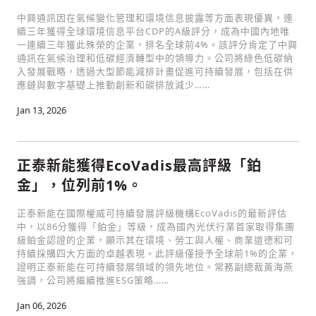
中興通訊因在氣候變化管理和環境信息披露等方面表現優異，連
續三年獲得全球環境信息平台CDP的A級評分，成為中國內地唯
一連續三年獲此殊榮的企業，排名全球前4%。該評分肯定了中興
通訊在氣候治理和低碳經濟轉型中的領導力。公司將綠色低碳納
入發展戰略，透過大型節能減排計畫促進可持續發展，包括在供
應鏈與數字基礎上推動創新和碳排放減少……
Jan 13, 2026
正泰新能獲得EcoVadis最高評級「鉑
金」，位列前1%。
輸入 Email 驗證碼
登入或註冊
正泰新能在國際權威可持續發展評級機構EcoVadis的最新評估
中，以86分獲得「鉑金」等級，成為國內光伏行業首家取得集團
請輸入發送到
的驗證碼
級鉑金認證的企業，顯示其在環境、勞工與人權、商業道德和可
(十分鐘內有效)
持續採購四大方面的卓越表現。此評級僅授予全球前1%的企業，
證明正泰新能在可持續發展領域的領先地位。常務副總裁黃海燕
強調，公司將繼續推進ESG策略……
Jan 06, 2026