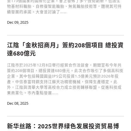
至173個國家的國際化企業。會上發佈了多个技術創新，包括生
物基材料輪胎、自修復智能輪胎、無氣輪胎技術等，體現其可持
續發展的承諾。大會並討論了……
Dec 09, 2025
江陰「金秋招商月」簽約208個項目 總投資
達680億元
江陰市於2025年12月8日舉行經貿合作洽談會，期間宣布今年共
簽約208個項目，總投資達680億元。此次合作吸引了多個高科技
企業，其中包括韓國圓益IPS公司投資1.5億美元預計2026年投
產。中信泰富特鋼支持江蘇天功精密機械，保障生產穩定。此
外，江陰與清華大學等高校合力成立技術轉移聯盟，促進科技成
果商業化。市內重點發展……
Dec 08, 2025
新华丝路：2025世界绿色发展投资贸易博