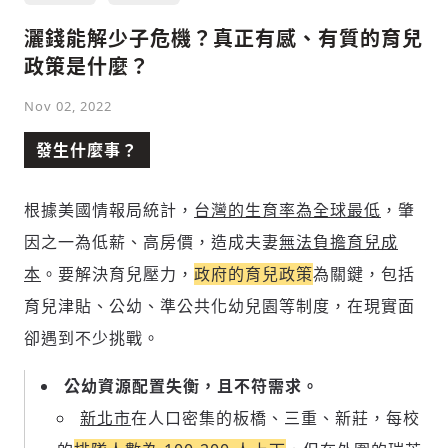
灑錢能解少子危機？真正有感、有質的育兒
政策是什麼？
Nov 02, 2022
發生什麼事？
根據美國情報局統計，
台灣的生育率為全球最低
，肇
因之一為低薪、高房價，造成夫妻
無法負擔育兒成
本
。要解決育兒壓力，
政府的育兒政策
為關鍵，包括
育兒津貼、公幼、準公共化幼兒園等制度，在現實面
卻遇到不少挑戰。
公幼資源配置失衡，且不符需求。
新北市
在人口密集的板橋、三重、新莊，每校