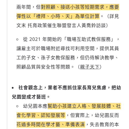
兩年間，但
對照顧、接送小孩等短期需求，應要
彈性以「禮拜、小時、天」為單位計算
。（詳見
文末 托育政策催生聯盟發言人黃喬鈴訪談）
從 2021 年開始的「職場互助式教保服務」，
讓雇主可於職場附近尋找可利用空間，提供其員
工的子女、孫子女教保服務，但仍待解決教學、
照顧品質與安全性等問題。（
親子天下
）
社會觀念上，業者不應抓住家長育兒焦慮，把幼
兒園變成才藝班。
幼兒園本應
幫助小孩建立人格、發展肢體、社
會化學習、認知發展等
，但實際上，幼兒園反而
花過多時間在學才藝、準備表演
，失去教育的本