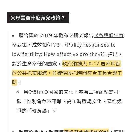
父母需要什麼育兒政策？
輸入 Email 驗證碼
登入或註冊
聯合國於 2019 年發布之研究報告
《各種低生育
率對策，成效如何？》
（Policy responses to
請輸入發送到
的驗證碼
low fertility: How effective are they?）指出，
(十分鐘內有效)
對於生育率低的國家，
政府須擴大 0-12 歲不中斷
的公共托育服務，並確保收托時間符合家長合理工
時
。
歡迎您加入《旭時報》
另針對東亞國家的文化，亦有三項痛點需打
掌握國際政經脈動
破：性別角色不平等、高工時職場文化、惡性競
參與下一波全球科技革命
驗證
爭的「教育熱」。