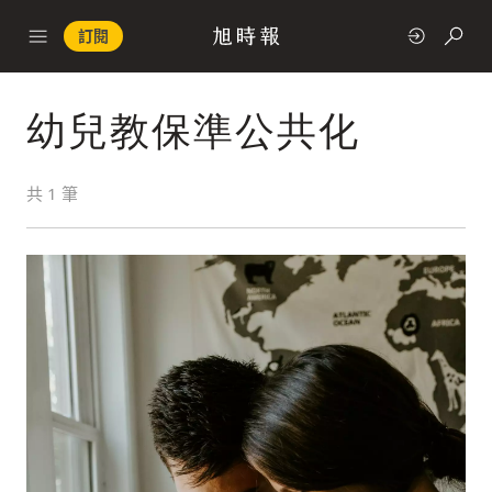
訂閱
幼兒教保準公共化
政治
共
1
筆
快速連結
經濟
科技