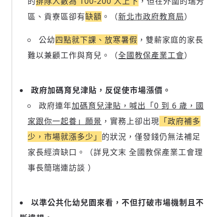
的
排隊人數為 100-200 人上下
，但在外圍的瑞芳
區、貢寮區卻有
缺額
。（
新北市政府教育局
）
公幼
四點就下課、放寒暑假
，雙薪家庭的家長
難以兼顧工作與育兒。（
全國教保產業工會
）
政府加碼育兒津貼，反促使市場漲價。
政府連年
加碼育兒津貼，喊出「0 到 6 歲，國
家跟你一起養」願景
，實務上卻出現
「政府補多
少，市場就漲多少」
的狀況，僅發錢仍無法補足
家長經濟缺口。（詳見文末 全國教保產業工會理
事長簡瑞連訪談 ）
以準公共化幼兒園來看，不但打破市場機制且不