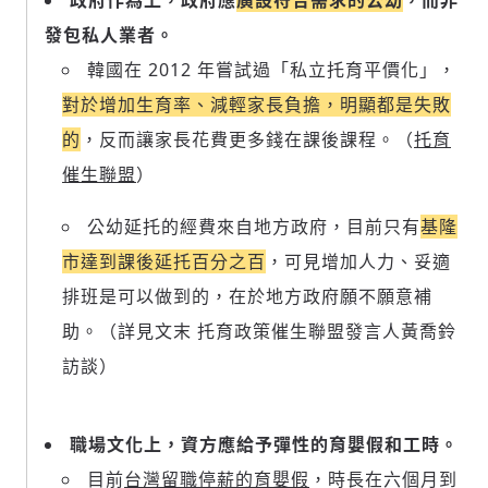
政府作為上，政府應
廣設符合需求的公幼
，而非
發包私人業者。
韓國在 2012 年嘗試過「私立托育平價化」，
對於增加生育率、減輕家長負擔，明顯都是失敗
的
，反而讓家長花費更多錢在課後課程。（
托育
催生聯盟
）
公幼延托的經費來自地方政府，目前只有
基隆
市達到課後延托百分之百
，可見增加人力、妥適
排班是可以做到的，在於地方政府願不願意補
助。（詳見文末 托育政策催生聯盟發言人黃喬鈴
訪談）
職場文化上，資方應給予彈性的育嬰假和工時。
目前
台灣留職停薪的育嬰假
，時長在六個月到