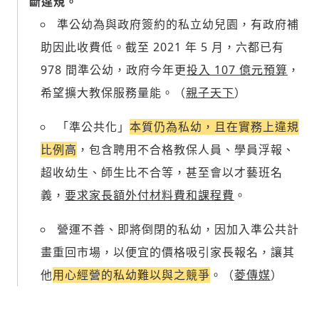
斷違規。
準公幼為與政府簽約的私立幼兒園，有政府補
助因此收費低。截至 2021 年 5 月，六都已有
978 間準公幼，政府今年更
投入 107 億元預算
，
希望擴大教保服務量能。（
親子天下
）
「準公共化」
本質仍為私幼，且在實務上違規
比例高
，包含聘用不合格教保人員、學員浮報、
超收幼生、師生比不合等，甚至會以才藝班名
義，
要求家長額外付材料費和課程費
。
營運不善、即將倒閉的私幼，因加入準公共計
畫重回市場，以便宜的價格吸引家長報名，讓其
他
用心經營的私幼難以與之競爭
。（
菱傳媒
）