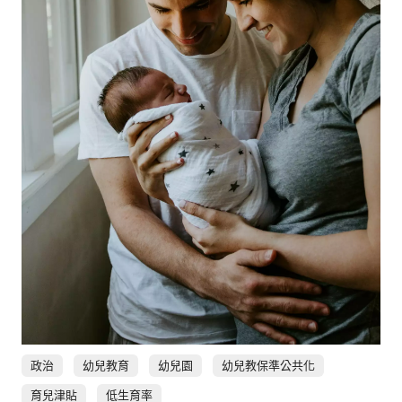
社會
人文
政治
幼兒教育
幼兒園
幼兒教保準公共化
育兒津貼
低生育率