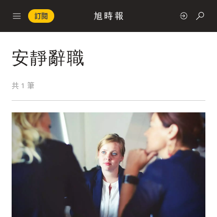
訂閱
安靜辭職
政治
共
1
筆
快速連結
經濟
科技