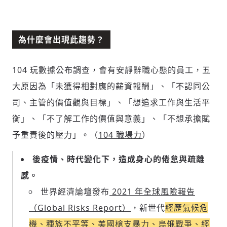
為什麼會出現此趨勢？
104 玩數據公布調查，會有安靜辭職心態的員工，五
大原因為「未獲得相對應的薪資報酬」、「不認同公
司、主管的價值觀與目標」、「想追求工作與生活平
衡」、「不了解工作的價值與意義」、「不想承擔賦
予重責後的壓力」。（
104 職場力
）
後疫情、時代變化下，造成身心的倦怠與疏離
感。
世界經濟論壇發布
2021 年全球風險報告
（Global Risks Report）
，新世代
經歷氣候危
機、種族不平等、美國槍支暴力、烏俄戰爭、經