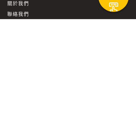
關於我們
聯絡我們
團隊徵才
企業訂閱優惠
Keep updated
在科技與文明不斷迴旋而上的時代路徑裡，
我們陪您一同前行。
隱私權政策
使用者條款
付費內容服務條款
Copyright ©2026 SunriseMedium 寧旭媒體
Platform & Solutions Powered by NINGStech 寧思科技