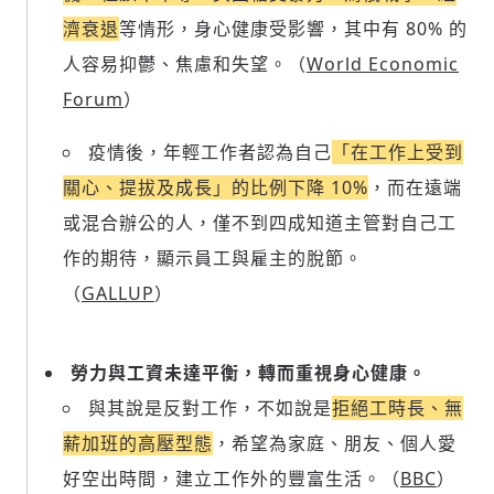
濟衰退
等情形，身心健康受影響，其中有 80% 的
人容易抑鬱、焦慮和失望。（
World Economic
Forum
）
疫情後，年輕工作者認為自己
「在工作上受到
關心、提拔及成長」的比例下降 10%
，而在遠端
或混合辦公的人，僅不到四成知道主管對自己工
作的期待，顯示員工與雇主的脫節。
（
GALLUP
）
勞力與工資未達平衡，轉而重視身心健康。
輸入 Email 驗證碼
登入或註冊
與其說是反對工作，不如說是
拒絕工時長、無
薪加班的高壓型態
，希望為家庭、朋友、個人愛
請輸入發送到
的驗證碼
好空出時間，建立工作外的豐富生活。（
BBC
）
(十分鐘內有效)