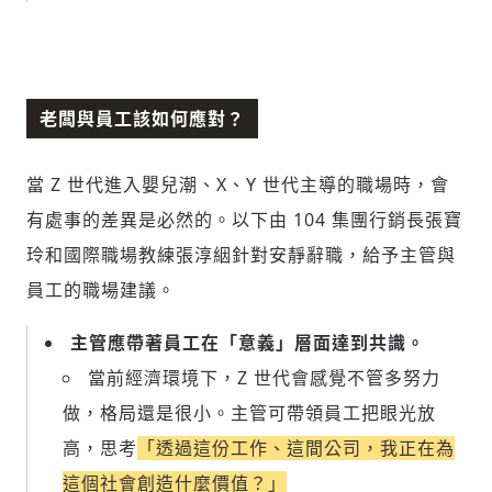
歡迎您加入《旭時報》
掌握國際政經脈動
老闆與員工該如何應對？
參與下一波全球科技革命
驗證
當 Z 世代進入嬰兒潮、X、Y 世代主導的職場時，會
有處事的差異是必然的。以下由 104 集團行銷長張寶
玲和國際職場教練張淳絪針對安靜辭職，給予主管與
員工的職場建議。
主管應帶著員工在「意義」層面達到共識。
當前經濟環境下，Z 世代會感覺不管多努力
做，格局還是很小。主管可帶領員工把眼光放
高，思考
「透過這份工作、這間公司，我正在為
這個社會創造什麼價值？」