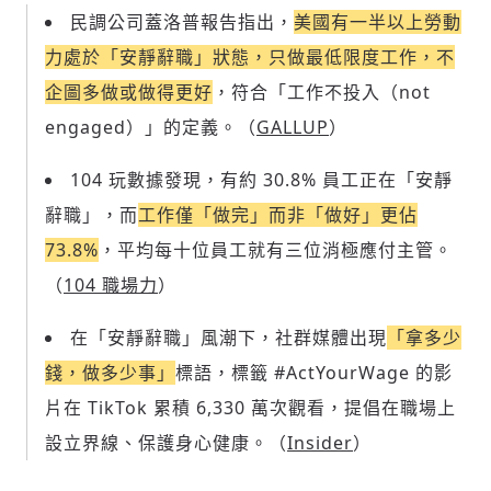
民調公司蓋洛普報告指出，
美國有一半以上勞動
力處於「安靜辭職」狀態，只做最低限度工作，不
企圖多做或做得更好
，符合「工作不投入（not
engaged）」的定義。（
GALLUP
）
104 玩數據發現，有約 30.8% 員工正在「安靜
辭職」，而
工作僅「做完」而非「做好」更佔
73.8%
，平均每十位員工就有三位消極應付主管。
（
104 職場力
）
在「安靜辭職」風潮下，社群媒體出現
「拿多少
錢，做多少事」
標語，標籤 #ActYourWage 的影
片在 TikTok 累積 6,330 萬次觀看，提倡在職場上
設立界線、保護身心健康。（
Insider
）