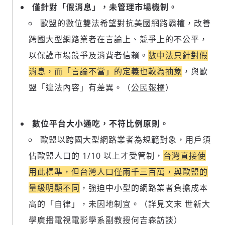
僅針對「假消息」，未管理市場機制。
歐盟的數位雙法希望對抗美國網路霸權，改善
跨國大型網路業者在言論上、競爭上的不公平，
以保護市場競爭及消費者信賴。
數中法只針對假
消息，而「言論不當」的定義也較為抽象
，與歐
盟「違法內容」有差異。（
公民報橘
）
數位平台大小通吃，不符比例原則。
歐盟以跨國大型網路業者為規範對象，用戶須
佔歐盟人口的 1/10 以上才受管制，
台灣直接使
用此標準，但台灣人口僅兩千三百萬，與歐盟的
量級明顯不同
，強迫中小型的網路業者負擔成本
高的「自律」，未因地制宜。（詳見文末 世新大
學廣播電視電影學系副教授何吉森訪談）