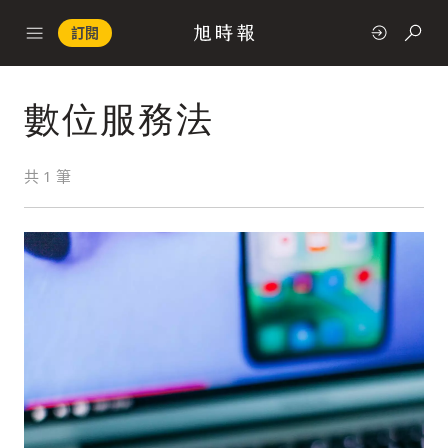
訂閱
數位服務法
政治
共
1
筆
快速連結
經濟
科技