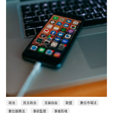
社會
人文
政治
民主政治
言論自由
歐盟
數位市場法
數位服務法
事前監管
事後防堵