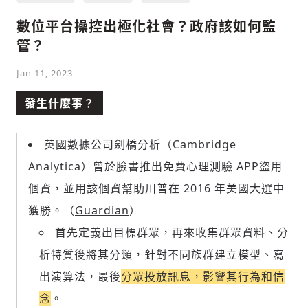
數位平台操控出極化社會？政府該如何監
管？
Jan 11, 2023
發生什麼事？
英國數據公司劍橋分析（Cambridge
Analytica）曾於臉書推出免費心理測驗 APP盜用
個資，並用該個資幫助川普在 2016 年美國大選中
獲勝。（
Guardian
）
首先定義出目標群眾，再來收集群眾資料、分
析特質後將其分類，針對不同族群建立模型、寫
出演算法，最後
分眾投放訊息，影響其行為和信
念
。