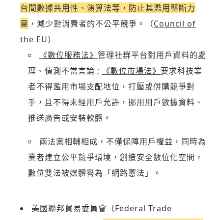
台間數據共用性、演算法等，防止其濫用壟斷力
量
，減少對消費者的不公平競爭。（
Council of
the EU
）
《數位服務法》
管理社群平台對用戶資料的處
理、偵測不當言論 ;
《數位市場法》
要求科技業
者不得濫用市場支配地位，打壓或併購競爭對
輸入 Email 驗證碼
登入或註冊
手，且不得未經用戶允許，挪用用戶數據資料、
推送廣告或安裝軟體。
請輸入發送到
的驗證碼
(十分鐘內有效)
兩法案相輔相成，不僅保障用戶權益，同時為
業者建立公平競爭環境，創造安全數位化空間，
數位雙法被媒體譽為「網路憲法」。
歡迎您加入《旭時報》
掌握國際政經脈動
參與下一波全球科技革命
美國聯邦貿易委員會（Federal Trade
驗證