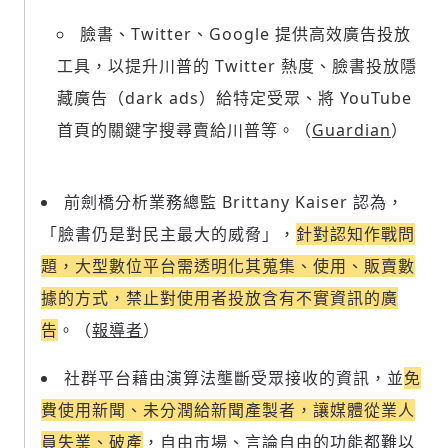
臉書、Twitter、Google 提供高效廣告投放
工具，以提升川普的 Twitter 熱度、臉書投放隱
藏廣告（dark ads）給特定受眾、將 YouTube
首頁的關鍵字搜尋賣給川普等。（
Guardian
）
前劍橋分析業務總監 Brittany Kaiser 認為，
「臉書仍是對民主最大的威脅」，
針對認知作戰問
題，大型數位平台需透明化其蒐集、使用、販賣數
據的方式，禁止對使用者投放含有不實資訊的廣
告
。（
報導者
）
社群平台藉由演算法壟斷受眾接收的資訊，並
免
費使用新聞、未分潤給新聞產製者，讓媒體從業人
員失業、破產
，自由市場、言論自由的功能都難以