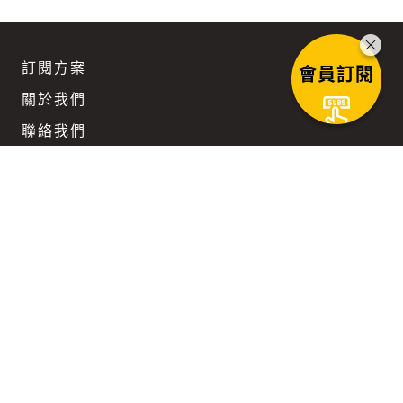
訂閱方案
會員訂閱
關於我們
聯絡我們
團隊徵才
企業訂閱優惠
Keep updated
在科技與文明不斷迴旋而上的時代路徑裡，
我們陪您一同前行。