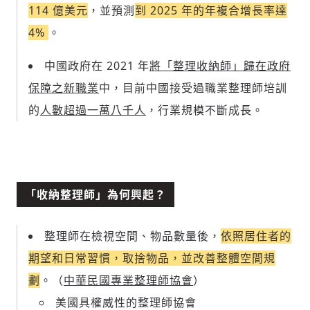
114 億美元
，並預測
到 2025 年的年複合增長率達
4%
。
中國政府在 2021 年
將「整理收納師」歸在政府
保障之新職業
中，目前中國接受過職業整理師培訓
的
人數超過一萬八千人
，行業規模不斷成長。
「收納整理師」為何興起？
整理師在檢視空間、物品數量後，
依照居住者的
期望和日常習慣，取捨物品，並改善整體空間規
劃
。（
中華民國專業整理師協會
）
美國具權威性的整理師協會