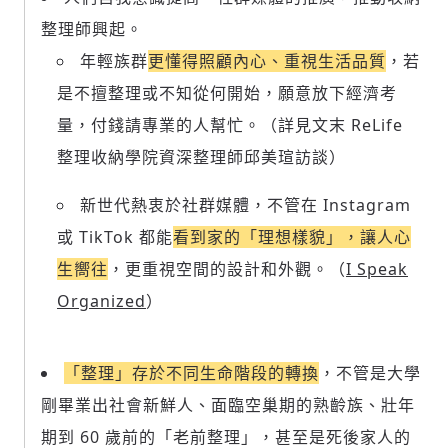
整理師興起。
年輕族群
更懂得照顧內心、重視生活品質
，若
是不擅整理或不知從何開始，願意放下經濟考
量，付錢請專業的人幫忙。（詳見文末 ReLife
整理收納學院資深整理師邱美瑄訪談）
輸入 Email 驗證碼
登入或註冊
新世代熱衷於社群媒體，不管在 Instagram
請輸入發送到
的驗證碼
或 TikTok 都能
看到家的「理想樣貌」，讓人心
(十分鐘內有效)
生嚮往
，更重視空間的設計和外觀。（
I Speak
Organized
）
歡迎您加入《旭時報》
「整理」存於不同生命階段的轉換
，不管是大學
掌握國際政經脈動
參與下一波全球科技革命
剛畢業出社會新鮮人、面臨空巢期的熟齡族、壯年
驗證
期到 60 歲前的「老前整理」，甚至是死後家人的