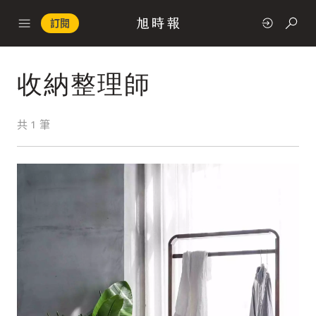
訂閱
收納整理師
政治
共
1
筆
快速連結
經濟
科技