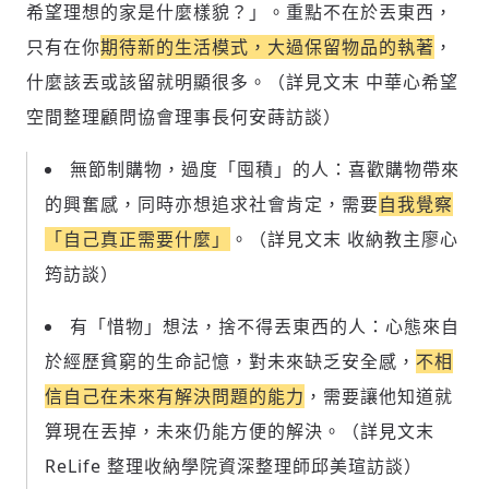
希望理想的家是什麼樣貌？」。重點不在於丟東西，
只有在你
期待新的生活模式，大過保留物品的執著
，
什麼該丟或該留就明顯很多。（詳見文末 中華心希望
空間整理顧問協會理事長何安蒔訪談）
無節制購物，過度「囤積」的人：喜歡購物帶來
的興奮感，同時亦想追求社會肯定，需要
自我覺察
「自己真正需要什麼」
。（詳見文末 收納教主廖心
筠訪談）
有「惜物」想法，捨不得丟東西的人：心態來自
於經歷貧窮的生命記憶，對未來缺乏安全感，
不相
信自己在未來有解決問題的能力
，需要讓他知道就
算現在丟掉，未來仍能方便的解決。（詳見文末
ReLife 整理收納學院資深整理師邱美瑄訪談）