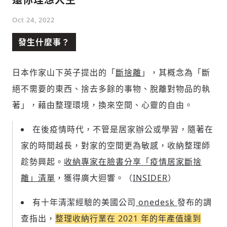
Oct 24, 2022
發生什麼事？
日本作家山下英子提出的「
斷捨離
」，其概念為「斷
絕不需要的東西、捨去多餘的事物、脫離對物品的執
著」，藉由整理環境，換來空間、心靈的自由。
在後疫情時代，不管是居家辦公或學習，隨著在
家的時間越長，對家的空間更為敏感，收納整理師
趁勢興起。
收納專家在臉書分享「疫情居家斷捨
離」清單
，獲得廣大迴響。（
INSIDER
）
有十年清潔經驗的美國公司
onedesk
發布的調
查指出，
整理收納行業在 2021 年的年產值達到