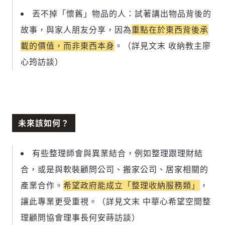
丟不掉「懷舊」物品的人：試著
講出物品背後的
故事
，與家人朋友分享，因為
重點在於東西背後承
載的價值，而非東西本身
。（詳見文末 收納教主廖
心筠訪談）
未來該如何？
有些整理師會與異業結合，例如整理跟理財結
合，或是與軟裝顧問公司、搬家公司、居家相關的
產業合作。
希望政府能成立「整理收納服務類」
，
讓此專業更受重視。（詳見文末 中華心希望空間整
理顧問協會理事長何安蒔訪談）