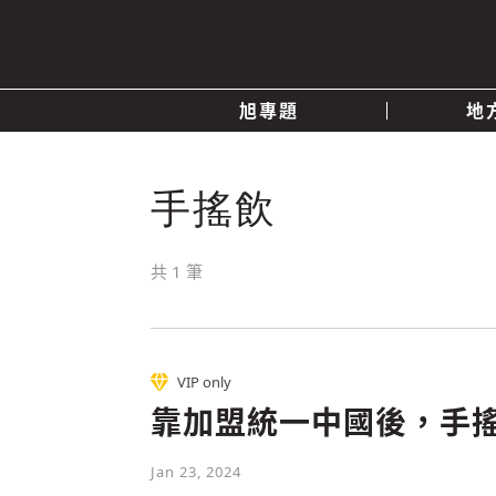
旭專題
地
產業消息
關於我們
追蹤
手搖飲
政治
共
1
筆
快速連結
VIP only
靠加盟統一中國後，手
Jan 23, 2024