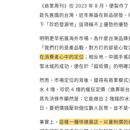
《商業周刊》在 2023 年 8 月，便製作了
飲先進國的台灣，近年無論在新品研發、
下「珍奶發源地」這項稱不上優勢的優勢
明明更早拓展海外市場，為什麼台灣品牌
「我們打的是產品戰，對方打的卻是心智
在消費者心中的定位
；相反地，中國手搖
雪冰城的成功，便在於「超低價」的明確
然而，市場定位的背後，還得有商業模式支
水 4 塊、珍奶 6 塊的瘋狂定價（換算新台
其先決條件顯然是：它能做出 2 塊錢的冰
日，要把價錢壓到個位數人民幣，並不是
事實上，
這樣一種快速展店、以量制價的商