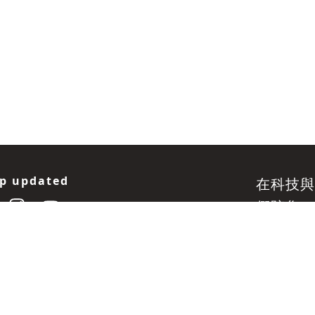
p updated
在科技與
們陪您一
政策
使用者條款
付費內容服務條款
ight ©2026 SunriseMedium 寧旭媒體
/
Platform &
ions Powered by NINGStech 寧思科技