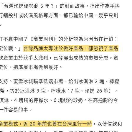
登入或註冊
輸入 Email 驗證碼
「
台灣珍奶優勢剩 5 年？
」的封面故事，指出作為手搖
行銷設計或裝潢風格等方面，都已輸給中國，幾乎只剩
請輸入發送到
的驗證碼
。
(十分鐘內有效)
打不贏中國？《商業周刊》的分析認為原因出在行銷：
定位戰。」
台灣品牌太專注於做好產品，卻忽視了產品
飲產業由於競爭太激烈，已發展出成熟的市場分層。蜜
歡迎您加入《旭時報》
掌握國際政經脈動
定位，把底層市場做到最好。
參與下一波全球科技革命
驗證
持。蜜雪冰城瞄準低端市場，給出冰淇淋 2 塊、檸檬
幣，等於冰淇淋 9 塊、檸檬水 17 塊、珍奶 26 塊），
淇淋、4 塊錢的檸檬水、6 塊錢的珍奶。在高通膨的今
一件容易的事。
業模式，近 20 年前也曾在台灣風行一時
，以傅信欽和