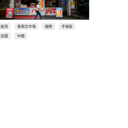
經濟
東南亞市場
國際
手搖飲
加盟
中國