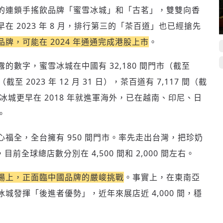
一、第二的連鎖手搖飲品牌「蜜雪冰城」和「古茗」，雙雙向香
 2023 年 8 月，排行第三的「茶百道」也已經搶先
牌，可能在 2024 年通通完成港股上市
。
數字，蜜雪冰城在中國有 32,180 間門市（截至
 間（截至 2023 年 12 月 31 日），茶百道有 7,117 間（截
哥蜜雪冰城更早在 2018 年就進軍海外，已在越南、印尼、日
。
福全，全台擁有 950 間門市。率先走出台灣，把珍奶
前全球總店數分別在 4,500 間和 2,000 間左右。
場上，正面臨中國品牌的嚴峻挑戰
。事實上，在東南亞
城發揮「後進者優勢」，近年來展店近 4,000 間，穩