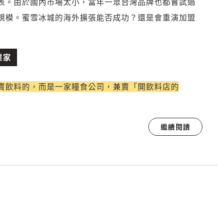
表。由於國內市場太小，當年一眾台灣品牌也都嘗試過
規模。蜜雪冰城的海外擴張能否成功？還是會重演加盟
業家
賣飲料的，而是一家糧食公司，兼賣「開飲料店的
繼續閱讀