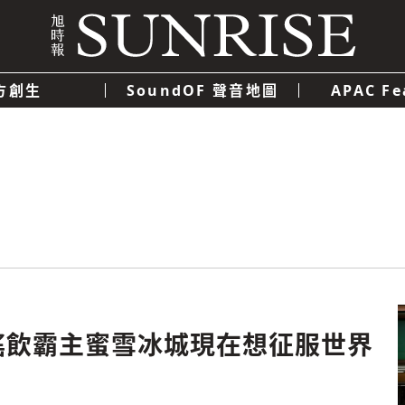
方創生
SoundOF 聲音地圖
APAC Fe
我們
聯絡我們
隱私權政策
使用者條款
經濟
科技
搖飲霸主蜜雪冰城現在想征服世界