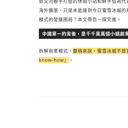
郭文河聯手打造的休閒小站和鮮芋仙為代
海外擴張，只是未能達到今日蜜雪冰城的
模式的發展困局？本文帶您一探究竟。
中國第一的背後，是千千萬萬個小鎮創
拆解商業模式，
嚴格來說，蜜雪冰城不是
know-how」
。