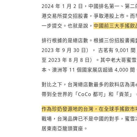
2024 年 1 月 2 日，中國排名第
港交易所提交招股書，爭取港股上市。而早在
一步提交。也就是說，
中國前三大手搖飲品
排行根據的是總店數。根據三份招股書揭露的
2023 年 9 月 30 日）， 古茗有 9,001
至 2023 年 8 月 8 日）。其中老大
本、澳洲等 11 個國家展店超過 4,000 間
對比之下，台灣總店數最多的飲料店為清心
帶到全世界的「CoCo 都可」和「貢茶」，目
作為珍奶發源地的台灣，在全球手搖飲市
戰場，台灣品牌已不是中國的對手，蜜雪冰
居東南亞龍頭寶座。