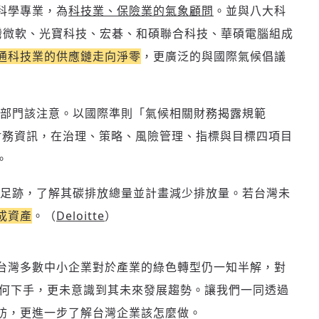
科學專業，為
科技業、保險業的氣象顧問
。並與八大科
台灣微軟、光寶科技、宏碁、和碩聯合科技、華碩電腦組成
通科技業的供應鏈走向淨零
，更廣泛的與國際氣候倡議
部門該注意。以國際準則「氣候相關財務揭露規範
的財務資訊，在治理、策略、風險管理、指標與目標四項目
。
足跡，了解其碳排放總量並計畫減少排放量。若台灣未
成資產
。（
Deloitte
）
台灣多數中小企業對於產業的綠色轉型仍一知半解，對
如何下手，更未意識到其未來發展趨勢。讓我們一同透過
訪，更進一步了解台灣企業該怎麼做。