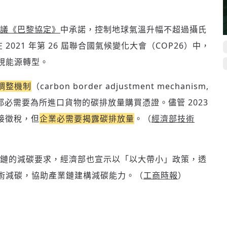
議《巴黎協定》
中承諾，控制地球氣溫升幅不超過攝氏
在 2021 年第 26 屆聯合國氣候變化大會（COP26）中，
視能源轉型。
調整機制
（carbon border adjustment mechanism,
都必需要為所進口貨物的碳排放量購買憑證。儘管 2023
直接徵稅，但
企業必需要揭露碳排放量
。（
經濟部技術
鏈的減碳要求，經濟部也宣示以「以大帶小」政策，透
術減碳，協助產業鏈建構減碳能力。（
工商時報
）