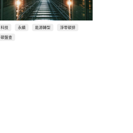
科技
永續
能源轉型
淨零碳排
碳盤查