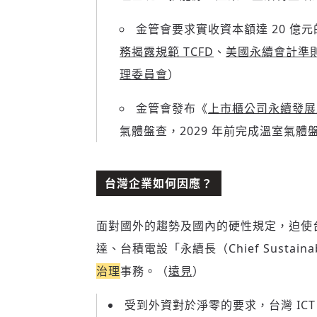
金管會要求實收資本額達 20 億元
務揭露規範 TCFD
、
美國永續會計準則
理委員會
）
金管會發布《
上市櫃公司永續發展
氣體盤查
，2029 年前完成溫室氣體
台灣企業如何因應？
面對國外的趨勢及國內的硬性規定，迫使
達、台積電設「永續長（Chief Sustainabil
治理
事務。（
遠見
）
受到外資對於淨零的要求，台灣 IC