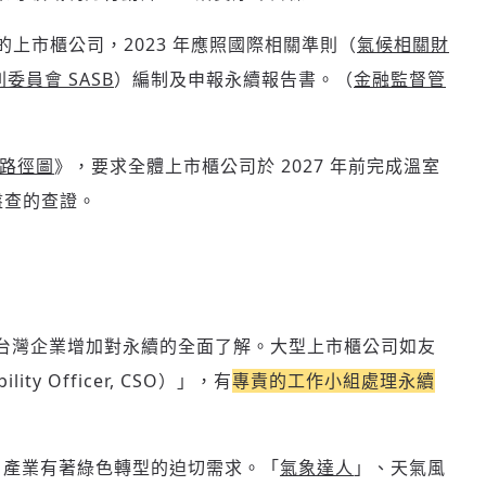
的上市櫃公司，2023 年應照國際相關準則（
氣候相關財
委員會 SASB
）
編制及申報永續報告書
。（
金融監督管
路徑圖
》，要求全體上市櫃公司於 2027 年前
完成溫室
盤查的查證。
台灣企業增加對永續的全面了解。大型上市櫃公司如友
ity Officer, CSO）」，有
專責的工作小組處理永續
T 產業有著綠色轉型的迫切需求。「
氣象達人
」、天氣風