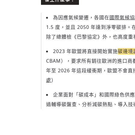
為因應氣候變遷，各國在
國際氣候協
1.5 度，並且 2050 年達到淨零碳排。
除了總體檢《巴黎協定》外，也高度重
2023 年歐盟將直接開始實施
碳邊境
CBAM），要求所有銷往歐洲的進口商
年至 2026 年這段緩衝期，歐盟不會
處
）
企業面對「碳成本」和國際綠色供應
過輔導碳盤查、分析減碳熱點、導入技