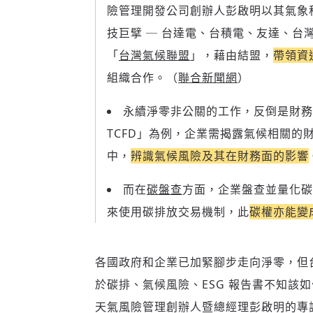
險管理開發公司創辦人彭啟明以其氣象
技巨擘 ─ 台達電、台積電、友達、
「
台灣氣候聯盟
」，藉由結盟，
帶領資
組織合作。（
聯合新聞網
）
永續淨零非公關的工作，反倒是財務
TCFD」為例，企業需揭露氣候相關
中，
辨識氣候風險及其在財務面的影響
而在
碳盤查
方面，企業盤查並量化碳
來使用碳排放交易機制，此
碳權亦能變
各國政府和企業已加緊腳步走向淨零，但
於碳排、氣候風險、ESG 報告書不知該
天氣風險管理創辦人暨總經理彭啟明的專