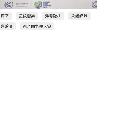
經濟
氣候變遷
淨零碳排
永續經營
碳盤查
聯合國氣候大會