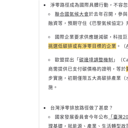
淨零路徑成為國際具體行動，不容忽
聯合國氣候大會
於去年召開，參與
融資等，預期守住《巴黎氣候協定》升溫
國際企業要求供應鏈減碳，科技巨擘蘋
挑選低碳排或有淨零目標的企業
。（
歐盟提出「
碳邊境調整機制
」（Ca
商需提供已支付碳價格的證明，等於
步實施，初期僅限五大高碳排產業（水
施。
台灣淨零排放路徑做了甚麼？
國家發展委員會今年公布
「臺灣2
理基礎，就能源、產業、生活轉型政