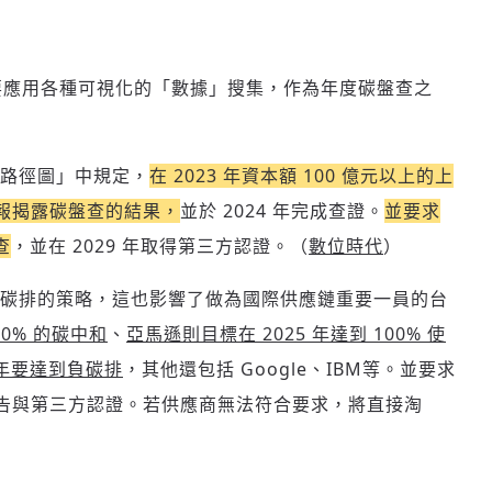
需要應用各種可視化的「數據」搜集，作為年度碳盤查之
路徑圖」中規定，
在 2023 年資本額 100 億元以上的上
報揭露碳盤查的結果，
並於 2024 年完成查證。
並要求
查
，並在 2029 年取得第三方認證。
（
數位時代
）
碳排的策略，這也影響了做為國際供應鏈重要一員的台
00% 的碳中和
、
亞馬遜則目標在 2025 年達到 100% 使
 年要達到負碳排
，其他還包括 Google、IBM等。並要求
告與第三方認證。若供應商無法符合要求，將直接淘