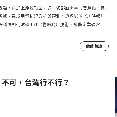
課題，再加上能源轉型，這一切都亟需電力智慧化，協
數據，達成用電情況分析與預測。透過以下《旭時報》
科技如何透過 IoT（物聯網）技術，啟動企業碳盤
登入或註冊
輸入 Email 驗證碼
繼續閱讀
請輸入發送到
的驗證碼
(十分鐘內有效)
」不可，台灣行不行？
歡迎您加入《旭時報》
掌握國際政經脈動
參與下一波全球科技革命
驗證