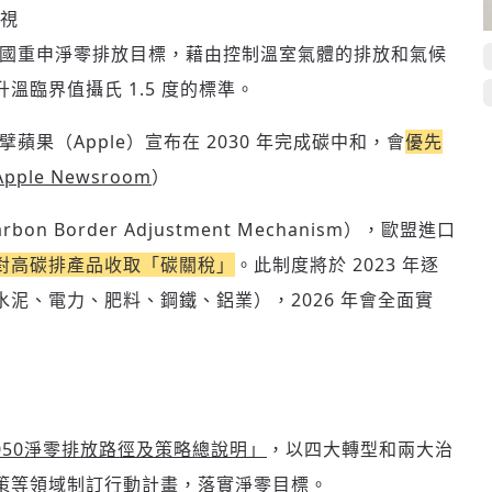
視
國重申淨零排放目標，藉由控制溫室氣體的排放和氣候
臨界值攝氏 1.5 度的標準。
果（Apple）宣布在 2030 年完成碳中和，會
優先
Apple Newsroom
）
rbon Border Adjustment Mechanism），歐盟進口
對高碳排產品收取「碳關稅」
。此制度將於 2023 年逐
泥、電力、肥料、鋼鐵、鋁業），2026 年會全面實
050淨零排放路徑及策略總說明」
，以四大轉型和兩大治
策等領域制訂行動計畫，落實淨零目標。