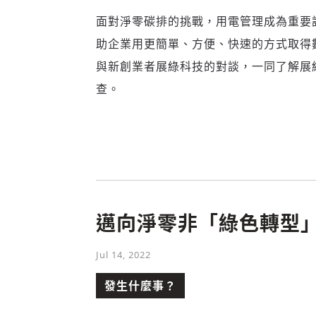
面對淨零碳排的挑戰，用電管理成為重要
助企業用更簡單、方便、快速的方式取得
與新創業者展綠科技的對談，一同了解展綠
查。
邁向淨零非「綠色轉型
Jul 14, 2022
發生什麼事？