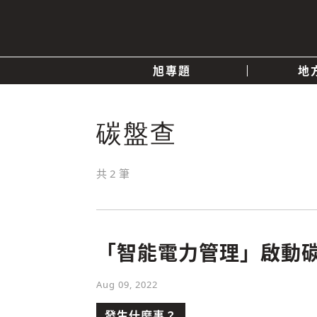
旭專題
地
產業消息
關於我們
追蹤
碳盤查
政治
共
2
筆
快速連結
「智能電力管理」啟動
Aug 09, 2022
發生什麼事？