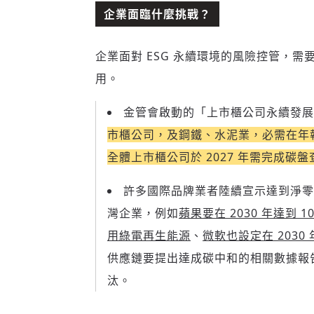
企業面臨什麼挑戰？
企業面對 ESG 永續環境的風險控管，
用。
金管會啟動的「上市櫃公司永續發展
市櫃公司，及鋼鐵、水泥業，必需在年
全體上市櫃公司於 2027 年需完成碳盤
許多國際品牌業者陸續宣示達到淨零
灣企業，例如
蘋果要在 2030 年達到 1
用綠電再生能源
、
微軟也設定在 2030
供應鏈要提出達成碳中和的相關數據報
汰。