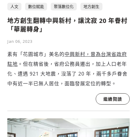
人文
數位賦能
聚落數位化
地方創生
地方創生翻轉中興新村，讓沈寂 20 年眷村
「華麗轉身」
Jan 06, 2023
素有「花園城市」美名的
中興新村，曾為台灣省政府
駐地
。但在精省後，省府公務員遷出，加上人口老年
化、遭遇 921 大地震，沒落了 20 年，兩千多戶眷舍
中有近一半已無人居住，面臨發展定位的轉型。
繼續閱讀