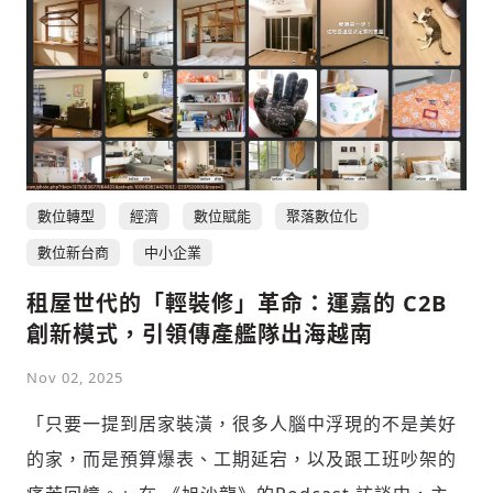
數位轉型
經濟
數位賦能
聚落數位化
數位新台商
中小企業
租屋世代的「輕裝修」革命：運嘉的 C2B
創新模式，引領傳產艦隊出海越南
Nov 02, 2025
「只要一提到居家裝潢，很多人腦中浮現的不是美好
的家，而是預算爆表、工期延宕，以及跟工班吵架的