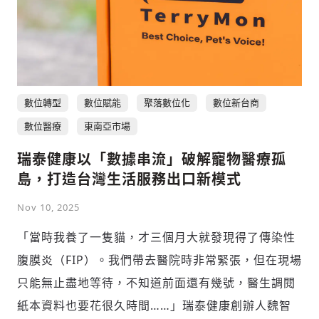
數位轉型
數位賦能
聚落數位化
數位新台商
數位醫療
東南亞市場
瑞泰健康以「數據串流」破解寵物醫療孤
島，打造台灣生活服務出口新模式
Nov 10, 2025
「當時我養了一隻貓，才三個月大就發現得了傳染性
腹膜炎（FIP）。我們帶去醫院時非常緊張，但在現場
只能無止盡地等待，不知道前面還有幾號，醫生調閱
紙本資料也要花很久時間……」瑞泰健康創辦人魏智