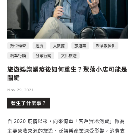
數位轉型
經濟
大數據
旅遊業
聚落數位化
精準行銷
分眾行銷
文化旅遊
旅遊娛樂業疫後如何重生？聚落小店可能是
關鍵
Nov 29, 2021
發生了什麼事？
自 2020 疫情以來，向來倚重「客戶實地消費」做為
主要營收來源的旅遊、泛娛樂產業深受影響，消費支