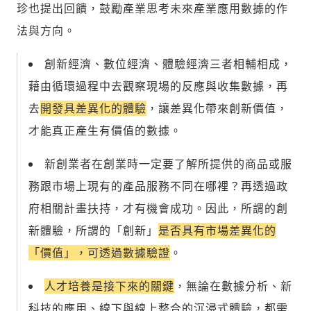
珍也提出回饋，鼓勵產業思考未來產業應用數據的作
法與方向。
創新經濟、數位經濟、體驗經濟三者相輔相成，
藉由循環過程中去觀察現場的反應與收集數據，再
去
開發具差異化的體驗
，讓差異化帶來創新價值，
才能真正產生有價值的數據。
新創業者在創業時一定要了解所提供的商品或服
務跟市場上現有的產品服務不同在哪裡？再透過政
府相關計畫扶持，才有機會成功。因此，所謂的創
新體驗，所謂的「創新」
是否具有市場差異化的
「價值」，可透過數據驗證
。
人才培養是接下來的關鍵
，無論在數據分析、新
輸入 Email 驗證碼
登入或註冊
科技的應用、線下與線上整合的沉浸式體驗，都需