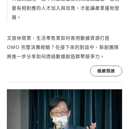
要有相對應的人才加入與培育，才能讓產業蓬勃發
展。
請輸入發送到
的驗證碼
(十分鐘內有效)
文旅休閒業、生活零售業如何善用數據資源打造
OMO 完整消費經驗？在接下來的對談中，新創團隊
歡迎您加入《旭時報》
將進一步分享如何透過數據創造群聚競爭力。
掌握國際政經脈動
參與下一波全球科技革命
繼續閱讀
驗證