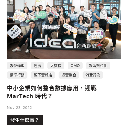
數位轉型
經濟
大數據
OMO
聚落數位化
精準行銷
線下實體店
虛實整合
消費行為
中小企業如何整合數據應用，迎戰
MarTech 時代？
Nov 23, 2022
發生什麼事？