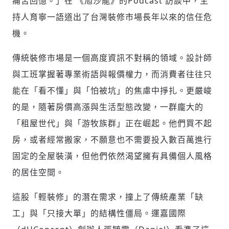
痛苦回憶。」在 《旭沙龍》的Podcast 訪談中，主
持人育寧一語道出了台灣裝修市場長年以來的信任危
機。
傳統裝修市場是一個高度資訊不對稱的領域。設計師
與工班掌握著專業術語與報價權力，而消費者往往只
能在「看不懂」與「怕被坑」的焦慮中掙扎。更嚴峻
的是，隨著房價高漲與生活型態改變，一群龐大的
「租屋世代」與「游牧族群」正在崛起。他們買不起
房，或者經常搬家，不願意也不需要投入數百萬進行
固定的全屋裝潢，但他們依然渴望擁有具備個人風格
的居住空間。
這股「輕裝修」的潛在需求，撞上了傳統產業「缺
工」與「只接大單」的結構性僵局。運嘉國際