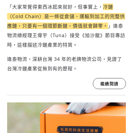
「大家常覺得東西冰起來就好，但事實上，
冷鏈
（Cold Chain）是一條從倉儲、運輸到加工的完整供
應鏈，只要有一個環節斷鏈，價值就會歸零。
」逢泰
物流總經理王偉宇（Tuna）接受《旭沙龍》節目專訪
時，這樣描述冷鏈產業的特質。
逢泰物流，深耕台灣 34 年的老牌物流公司，見證了
台灣冷鏈產業從無到有的歷程。
繼續閱讀