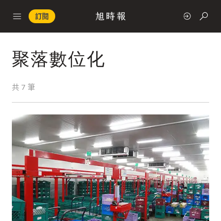
訂閱
聚落數位化
政治
共
7
筆
快速連結
經濟
科技