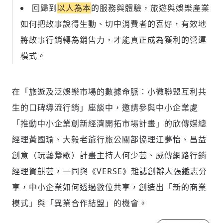
回歸到
以人為本
的服務與體驗，旅遊與娛樂產業
如何把故事說得生動、切中消費者的喜好，有效地
將故事行銷轉為銷售力，才能真正成為獲利的營運
模式。
在「旅遊及泛娛樂市場的數據命脈：小微聯盟互利共
生的口碑導流行銷」座談中，邀請參與中小企業處
「推動中小企業創新經濟開拓市場計畫」的欣傳媒總
經理黃國瑜、大毅老爺行旅公關部協理江夢怡、昌益
創意（玩藝鶯歌）計畫主持人何少芸、威傳網路行銷
經理賀麒芸，一同與《VERSE》雜誌創辦人張鐵志分
享，中小企業如何透過數位共享，創造出「新的商業
模式」與「異業合作結盟」的機會。