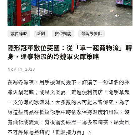
社會
數位轉型
新創
數位賦能
聚落數位化
隱形冠軍數位突圍：從「單一超商物流」轉
身，逢泰物流的冷鏈軍火庫策略
人文
Nov 11, 2025
在寒冬深夜，用手機滑動幾下，訂購了一包知名的冷
凍火鍋湯底；或是炎炎夏日走進便利商店，隨手拿起
一支沁涼的冰淇淋。大多數的人可能未曾深究，為了
讓這些商品在抵達你手中時依然保持溫度和風味、沒
有融化或變質，背後需要經歷一場多麼精密、昂貴且
不容許絲毫差錯的「低溫接力賽」。