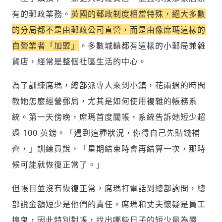
有的郵政業務。
英國的郵政制度相當特殊，絕大多數
的分局都不是由郵政公司直營，而是由像席瑪這樣的
歡迎您加入《旭時報》
掌握國際政經脈動
自營業者「加盟」
。多數城鎮都有這樣的小郵局兼雜
參與下一波全球科技革命
貨店，經常是整個社區生活的中心。
驗證
為了訓練席瑪，總部派專人來到小鎮，花兩週的時間
教她怎麼經營郵局，尤其是如何使用複雜的帳務系
統。第一天傍晚，席瑪首度關帳，系統告訴她短少超
過 100 英鎊。「遇到這種狀況，你得自己先貼錢補
齊，」訓練員說，「星期結束時會再結算一次，那時
候可能就恢復正常了。」
但帳目並沒有恢復正常，席瑪打電話到總部詢問，總
部説金額短少是他們的責任。席瑪和丈夫懷疑是員工
搞鬼，因此特別對帳，找出哪些日子的短少最為嚴