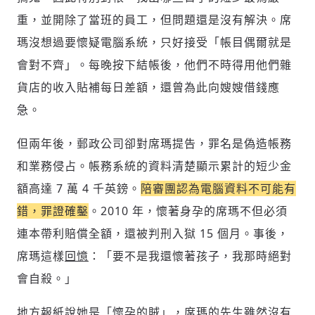
重，並開除了當班的員工，但問題還是沒有解決。席
瑪沒想過要懷疑電腦系統，只好接受「帳目偶爾就是
會對不齊」。每晚按下結帳後，他們不時得用他們雜
貨店的收入貼補每日差額，還曾為此向嫂嫂借錢應
急。
但兩年後，郵政公司卻對席瑪提告，罪名是偽造帳務
和業務侵占。帳務系統的資料清楚顯示累計的短少金
額高達 7 萬 4 千英鎊。
陪審團認為電腦資料不可能有
錯，罪證確鑿
。2010 年，懷著身孕的席瑪不但必須
連本帶利賠償全額，還被判刑入獄 15 個月。事後，
席瑪這樣
回憶
：「要不是我還懷著孩子，我那時絕對
會自殺。」
地方報紙說她是「懷孕的賊」，席瑪的先生雖然沒有