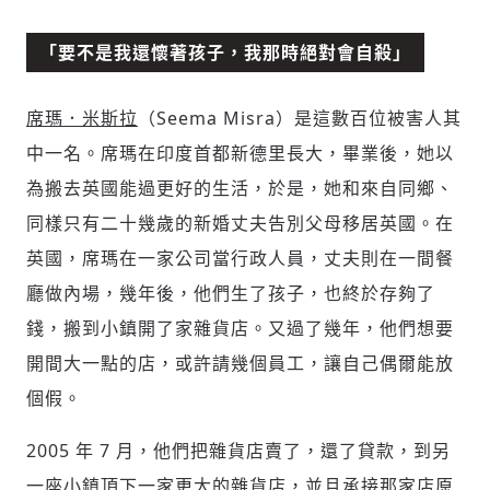
「要不是我還懷著孩子，我那時絕對會自殺」
席瑪．米斯拉
（Seema Misra）是這數百位被害人其
中一名。席瑪在印度首都新德里長大，畢業後，她以
為搬去英國能過更好的生活，於是，她和來自同鄉、
同樣只有二十幾歲的新婚丈夫告別父母移居英國。在
英國，席瑪在一家公司當行政人員，丈夫則在一間餐
廳做內場，幾年後，他們生了孩子，也終於存夠了
錢，搬到小鎮開了家雜貨店。又過了幾年，他們想要
輸入 Email 驗證碼
登入或註冊
開間大一點的店，或許請幾個員工，讓自己偶爾能放
個假。
請輸入發送到
的驗證碼
2005 年 7 月，他們把雜貨店賣了，還了貸款，到另
(十分鐘內有效)
一座小鎮頂下一家更大的雜貨店，並且承接那家店原