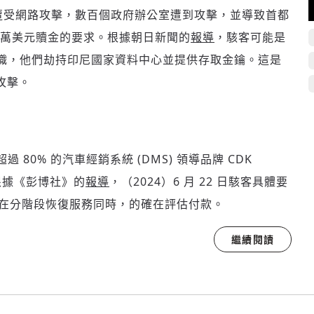
中心遭受網路攻擊，數百個政府辦公室遭到攻擊，並導致首都
0 萬美元贖金的要求。根據朝日新聞的
報導
，駭客可能是
索軟體組織，他們劫持印尼國家資料中心並提供存取金鑰。這是
攻擊。
80% 的汽車經銷系統 (DMS) 領導品牌 CDK
，根據《彭博社》的
報導
，（2024）6 月 22 日駭客具體要
al 在分階段恢復服務同時，的確在評估付款。
繼續閱讀