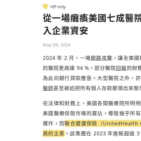
VIP only
從一場癱瘓美國七成醫
入企業資安
May 09, 2024
2024 年 2 月，一場
網路攻擊
，讓全美國
的醫院更高達 94 %，部分醫院
回報
的財
為此向銀行貸款應急。大型醫院之外，
醫師
甚至被迫把所有個人存款都領出來墊
在法律和財務上，美國各間醫療院所明明
美國醫療保險市場的寡佔，導致幾乎所有
運作，而
聯合健康保險（UnitedHea
高的企業
。該集團在 2023 年進帳超過