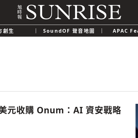
方創生
SoundOF 聲音地圖
APAC Fe
我們
聯絡我們
隱私權政策
使用者條款
經濟
科技
.9 億美元收購 Onum：AI 資安戰略