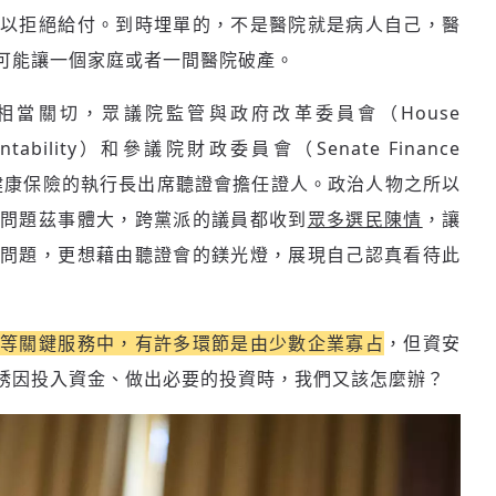
以拒絕給付。到時埋單的，不是醫院就是病人自己，醫
可能讓一個家庭或者一間醫院破產。
當關切，眾議院監管與政府改革委員會（House
ccountability）和參議院財政委員會（Senate Finance
聯合健康保險的執行長出席聽證會擔任證人。政治人物之所以
的問題茲事體大，跨黨派的議員都收到
眾多選民陳情
，讓
問題，更想藉由聽證會的鎂光燈，展現自己認真看待此
融等關鍵服務中，有許多環節是由少數企業寡占
，但資安
誘因投入資金、做出必要的投資時，我們又該怎麼辦？