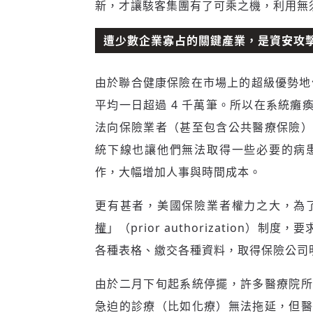
新，才讓駭客集團有了可乘之機，利用無
遭少數企業寡占的關鍵產業，是資安攻
由於聯合健康保險在市場上的超級優勢
平均一日超過 4 千萬筆。所以在系統
法向保險業者（甚至包含公共醫療保險）
統下線也讓他們無法取得一些必要的病
作，大幅增加人事與時間成本。
更有甚者，美國保險業者權力之大，為
權
」（prior authorization
各種表格、繳交各種資料，取得保險公司
由於二月下旬起系統停擺，許多醫療院所
急迫的診療（比如化療）無法拖延，但醫