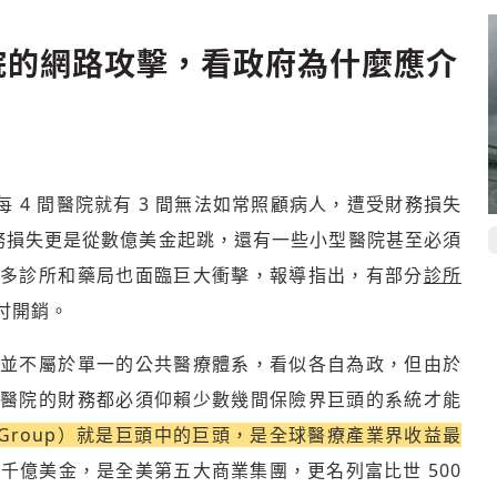
院的網路攻擊，看政府為什麼應介
每 4 間醫院就有 3 間無法如常照顧病人，遭受財務損失
務損失更是從數億美金起跳，還有一些小型醫院甚至必須
許多診所和藥局也面臨巨大衝擊，報導指出，有部分
診所
付開銷。
登入或註冊
輸入 Email 驗證碼
並不屬於單一的公共醫療體系，看似各自為政，但由於
醫院的財務都必須仰賴少數幾間保險界巨頭的系統才能
請輸入發送到
的驗證碼
lth Group）就是巨頭中的巨頭，是全球醫療產業界收益最
(十分鐘內有效)
 3 千億美金，是全美第五大商業集團，更名列富比世 500