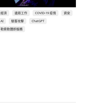
經濟
遠距工作
COVID-19 疫情
資安
AI
駭客攻擊
ChatGPT
勒索軟體即服務