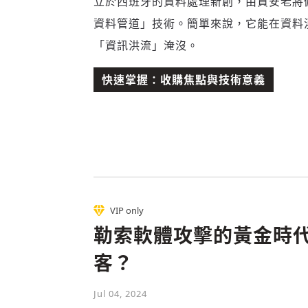
立於西班牙的資料處理新創，由資安老將佩德羅
資料管道」技術。簡單來說，它能在資料
「資訊洪流」淹沒。
快速掌握：收購焦點與技術意義
VIP only
勒索軟體攻擊的黃金時
客？
Jul 04, 2024