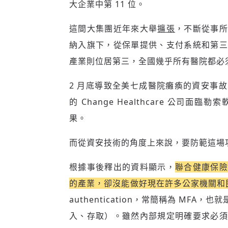
大企業中第 11 位。
這間大集團近年來大舉
擴張
，不斷從事
納入旗下，從保單提供、支付系統和第三
產業則位居第三，全國幾乎所有醫院都必
2 月底導致全美七成醫院癱瘓的資安事
的 Change Healthcare 公
果。
而從資安技術的角度上來說，要防範這場
根據事後釋出的資料顯示，
聯合健康保
的產業，卻沒能做好現在許多公家機關和
authentication，常簡稱為 M
入、存取）。雖然內部規定明確要求必須