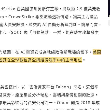
owdStrike 在美國德州奧斯汀宣布，將以約 2.9 億美元收
。CrowdStrike 希望透過這項併購，讓其主力產品
能更快處理龐大資安數據，並交給 AI 自動分析與判斷。簡單而言，
中心（SOC）像「自動駕駛」一樣，能在駭客攻擊發生
版圖：在 AI 與資安成為地緣政治新戰場的當下，
美國
固其在全球數位安全與經濟競爭中的主導地位
。
總部位於美國德州，以「雲端資安平台 Falcon」聞名，這個平
路威脅，能蒐集並分析端點、雲端與身份相關的數據，
具影響力的資安公司之一。Onum 則是 2018 年成