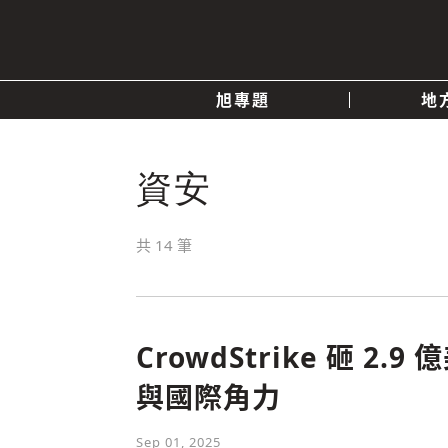
旭專題
地
產業消息
關於我們
追蹤
資安
政治
共
14
筆
快速連結
CrowdStrike 砸 2
與國際角力
Sep 01, 2025