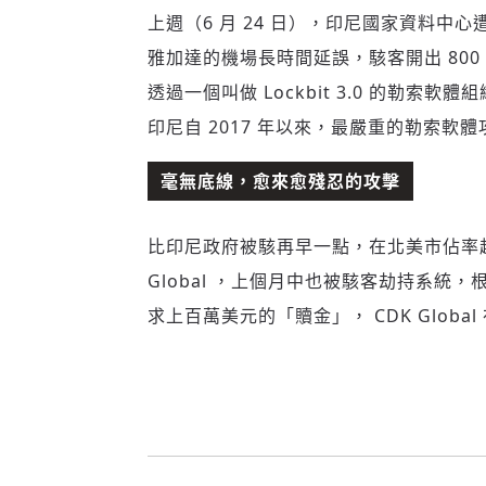
上週（6 月 24 日），印尼國家資料
雅加達的機場長時間延誤，駭客開出 80
透過一個叫做 Lockbit 3.0 的勒
印尼自 2017 年以來，最嚴重的勒索軟體
毫無底線，愈來愈殘忍的攻擊
比印尼政府被駭再早一點，在北美市佔率超過 
Global ，上個月中也被駭客劫持系統
求上百萬美元的「贖金」， CDK Glob