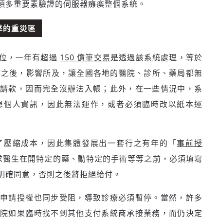
須多重要素驗證的伺服器癱瘓整個系統。
擊的重災區
地位，一年有超過
150 億筆交易
是透過該系統處理，等於
癱瘓之後，影響所及，讓全國各地的醫院、診所、藥局都無
請款，因而完全沒辦法入帳；此外，在一些情況中，系
患個人資訊，因此無法運作，或者必須臨時改以紙本運
了壓縮成本，因此集體發展出一套行之有年的「
事前授
）制度，要求醫生在開特定的藥、動特定的手術等等之前，必須填寫
明確同意，否則之後將拒絕給付。
申請授權也同步受阻，導致診療必須暫停。當然，許多
院如果臨時找不到其他支付系統商承接業務，而仍決定