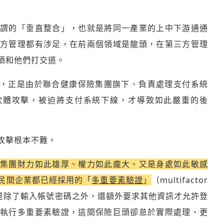
歡迎您加入《旭時報》
所謂的「垂直整合」，也就是將同一產業的上中下游通通
掌握國際政經脈動
方管理都有涉足，在前兩個領域是龍頭，在第三方管理
參與下一波全球科技革命
須和他們打交道。
驗證
故，正是由於聯合健康保險集團旗下、負責處理支付系統
司面臨勒索軟體攻擊，被迫將支付系統下線，才導致如此嚴重的後
攻擊根本不難。
險集團財力如此雄厚、權力如此龐大、又是身處如此敏感
民間企業都已經採用的「
多重要素驗證
」
（multifactor
FA，也就是除了輸入帳號密碼之外，還額外要求其他資訊才允許登
執行多重要素驗證，這間保險巨頭卻怠於實際處理、更