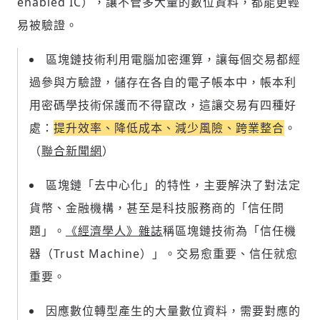
enabled IC），讓不管多大量的數位資料，都能更輕
易被驗證。
區塊鏈技術利用電腦加密運算，讓每個交易都經
過參與方驗證，儲存在各自的電子帳本中，帳本利
用密碼學技術保護而不得竄改，這讓交易有四種好
處：
提升效率、降低成本、減少風險、跨業整合
。
（
聯合新聞網
）
區塊鏈「去中心化」的特性，主要解決了對法定
貨幣、金融機構，甚至是科技服務商的「信任問
題」。
《經濟學人》雜誌
稱區塊鏈技術為「信任機
器（Trust Machine）」。交易愈重要、信任就愈
重要。
因應數位轉型產生的大量數位資料，需要對應的