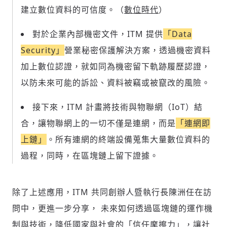
建立數位資料的可信度。（
數位時代
）
對於企業內部機密文件，ITM 提供
「Data
Security」
營業秘密保護解決方案，透過機密資料
加上數位認證，就如同為機密留下軌跡履歷認證，
以防未來可能的訴訟、資料被竊或被竄改的風險。
接下來，ITM 計畫將技術與物聯網（IoT）結
合，讓物聯網上的一切不僅是連網，而是
「連網即
上鏈」
。所有連網的終端設備蒐集大量數位資料的
過程，同時，在區塊鏈上留下證據。
除了上述應用，ITM 共同創辦人暨執行長陳洲任在訪
問中，更進一步分享， 未來如何透過區塊鏈的運作機
制與技術，降低國家與社會的「信任摩擦力」，讓社