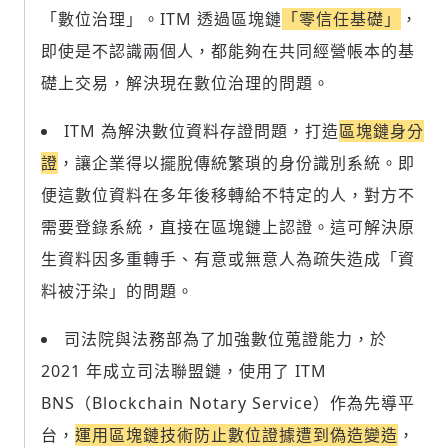
「數位治理」。ITM 透過區塊鏈
「零信任基礎」
，
即使是不認識兩個人，都能夠在共同經營帳本的基
輸入 Email 驗證碼
登入或註冊
礎上交易，解決現在數位治理的問題。
請輸入發送到
的驗證碼
ITM 為解決數位資料存證問題，打造
區塊鏈身分
(十分鐘內有效)
證
，讓企業得以擺脫傳統繁瑣的身份識別系統。即
便這數位資料在多年後移轉給不特定的人，對方不
需要登錄系統，直接在區塊鏈上認證。這可解決原
歡迎您加入《旭時報》
生資料因多重轉手、有意或無意人為疏失造成「資
掌握國際政經脈動
參與下一波全球科技革命
料被汙染」的問題。
驗證
司法院與法務部為了加強數位蒐證能力，於
2021 年成立司法聯盟鏈，使用了 ITM
BNS（Blockchain Notary Service）作為先導平
台，
運用區塊鏈技術防止數位證據遭到偽造變造
，