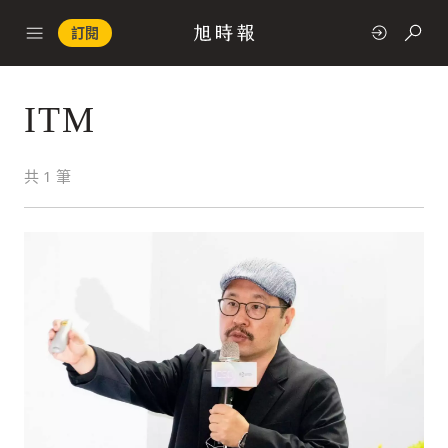
訂閱
ITM
政治
共
1
筆
快速連結
經濟
科技