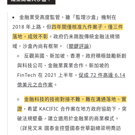
金融業受高度監管，雖「監理沙盒」機制在
2018 年上路，但
四年間僅核准九件案子，僅三件
落地，成效不彰
。政府仍未跳脫傳統金融法規領
域，沙盒內尚有框架。（
關鍵評論
）
反觀英國、新加坡、香港，政府積極鼓勵新創
與科技公司、金融業異業合作。新加坡的
FinTech 在 2021 上半年，
促成 72 件高達 6.14
億美元之合作案
。
輸入 Email 驗證碼
登入或註冊
金融科技的技術對接不難，難在溝通落地、實
證
，希望 KACIFIC 合作案在地方政府協助下，突
請輸入發送到
的驗證碼
破法規壁壘，建立適用於金融業的商業模式。
(十分鐘內有效)
（詳見文末 國泰金控暨國泰世華副總梁明喬訪