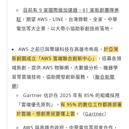
目前有 9 家國際級加速器、61 家新創團隊進
駐
，期望 AWS、LINE、台灣微軟、全家、中華
電信等大企業，以大帶小協助新創技術落地。
AWS 之前已與聚碩科技在高雄市佈局，
於亞灣
新創園成立「AWS 雲端聯合創新中心」
，招募各領
域新創，提供 AWS 物聯網、大數據分析、機器學
習等雲端技術，協助開發創新服務。（
聯合新聞
網
）
Gartner 估計在 2025 年有 85% 的組織採用
「雲端優先原則」，
有 95% 的數位工作都將部署
於雲端，想創業就要懂上雲
。（
Gartner
）
AWS 與高雄市政府、中華電信等部會合作，