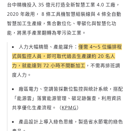
台中精機投入 35 億元打造全新智慧工業 4.0 工廠，
2020 年啟用， 8 條工具機智慧組裝線與 4 條全自動
智慧加工生產線，集合數位化、零碳化與智慧化功
能，將黑手產業翻轉為零污染工業。
人力大幅精簡、產能躍升：
僅需 4～5 位編排程
式與監控人員，即可取代過去生產課約 20 名人
力，就能達到 72 小時不間斷加工
，不需再排班調
度人力。
廠區電力、空調皆採數位監控與統計系統，搭配
「能源雲」落實能源管理、碳足跡盤查，利用資訊
共享優化生產流程。（
KPMG
）
產品設計上導入綠色思維，製造省水節電的綠色