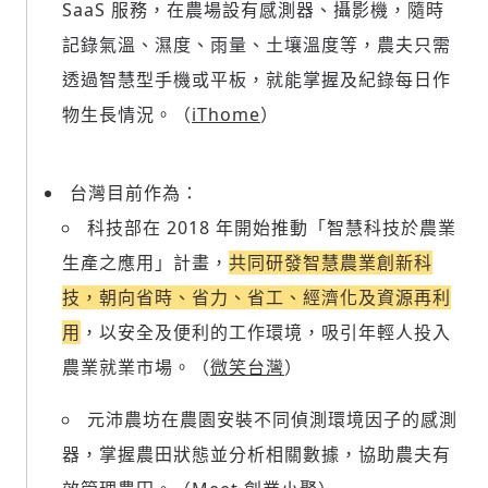
SaaS 服務，在農場設有感測器、攝影機，隨時
記錄氣溫、濕度、雨量、土壤溫度等，農夫只需
透過智慧型手機或平板，就能掌握及紀錄每日作
物生長情況。（
iThome
）
台灣目前作為：
科技部在 2018 年開始推動「智慧科技於農業
生產之應用」計畫，
共同研發智慧農業創新科
技，朝向省時、省力、省工、經濟化及資源再利
用
，以安全及便利的工作環境，吸引年輕人投入
農業就業市場。（
微笑台灣
）
元沛農坊在農園安裝不同偵測環境因子的感測
器，掌握農田狀態並分析相關數據，協助農夫有