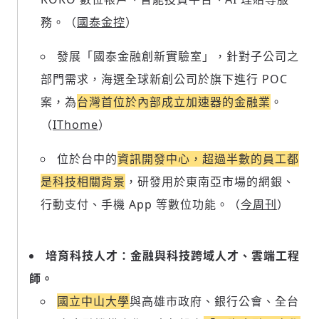
務。（
國泰金控
）
發展「國泰金融創新實驗室」，針對子公司之
部門需求，海選全球新創公司於旗下進行 POC
案，為
台灣首位於內部成立加速器的金融業
。
（
IThome
）
位於台中的
資訊開發中心，超過半數的員工都
是科技相關背景
，研發用於東南亞市場的網銀、
行動支付、手機 App 等數位功能。（
今周刊
）
培育科技人才：金融與科技跨域人才、雲端工程
師。
國立中山大學
與高雄市政府、銀行公會、全台