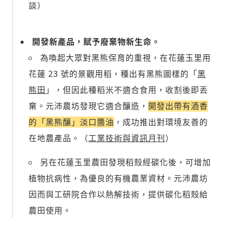
談）
開發新產品，賦予廢棄物新生命。
為喚起大眾對黑熊保育的重視，在花蓮玉里用
花蓮 23 號的景觀用稻，種出有黑熊圖樣的「
黑
熊田
」，但因此種稻米不適合食用，收割後即丟
棄。元沛農坊發現它適合釀造，
開發出帶有酒香
的「黑熊釀」淡口醬油
，成功推出對環境友善的
在地農產品。（
工業技術與資訊月刊
）
另在花蓮玉里農田發現稻殼經碳化後，可增加
植物抗病性，為優良的有機農業資材。元沛農坊
因而與工研院合作以熱解技術，提供碳化稻殼給
農田使用。