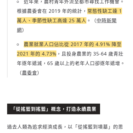
近年來，農村青年外流至都市尋找工作機會。
根據農委會在 2019 年的統計，
常態性缺工達 1
萬人、季節性缺工高達 25 萬人
。（
中時新聞
網
）
農業就業人口佔比從 2017 年的 4.91% 降至
2021 年的 4.73%
，且投身農業的 35-64 歲青壯
年逐年遞減，65 歲以上的老年人口卻逐年遞增。
（
農委會
）
「從搖籃到搖籃」概念，打造永續農業
過去人類為追求經濟成長，以「從搖籃到墳墓」的思