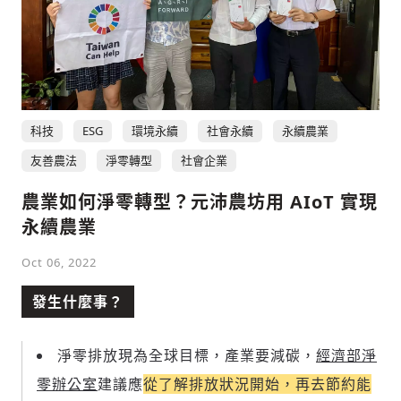
科技
ESG
環境永續
社會永續
永續農業
友善農法
淨零轉型
社會企業
農業如何淨零轉型？元沛農坊用 AIoT 實現
永續農業
Oct 06, 2022
發生什麼事？
淨零排放現為全球目標，產業要減碳，
經濟部淨
零辦公室
建議應
從了解排放狀況開始，再去節約能