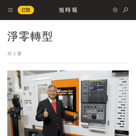
訂閱
淨零轉型
政治
共
3
筆
快速連結
經濟
科技