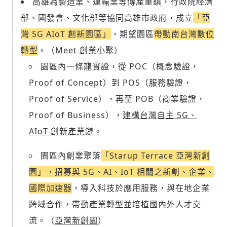
高雄為製造業、運輸業等傳產重鎮，行政院經濟
部、國發會、文化部等協同高雄市政府，成立
「亞
灣 5G AIoT 創新園區」
，期望園區
帶動南台灣數位
轉型
。（
Meet 創業小聚
）
園區內一條龍實證，從 POC（概念驗證，
Proof of Concept）到 POS（服務驗證，
Proof of Service），再至 POB（商業驗證，
Proof of Business），
建構台灣自主 5G、
AIoT 創新產業鏈
。
園區內創業聚落
「Starup Terrace 亞灣新創
園」，招募與 5G、AI、IoT 相關之新創、企業、
國際加速器
，導入科技於應用服務，與在地企業
跨域合作，帶動產業轉型並培植國內外人才交
流。（
亞灣新創園
）