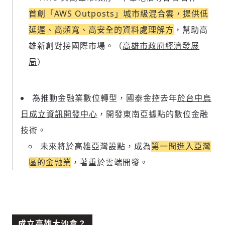
首創「AWS Outposts」城市級混合雲，提供低
延遲、高頻寬、高安全的資料處理解方
，幫助高
雄新創對接國際市場。（
高雄市政府經濟發展
局
）
為推動金融業數位轉型，國泰金控去年
於台中烏
日成立資訊開發中心
，開發東南亞據點的數位金融
技術。
未來將於高雄亞灣設點，成為
第一間進入亞灣
區的金融業
，著重於雲端開發。
成立高雄大沙盒？