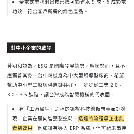
全電式塑膠射出成形機可節省水 9 成、6 成節電
功效，符合客戶所需的綠色產品。
對中小企業的啟發
黃明和認為，ESG 是國際發展趨勢，應順勢而，且不
應獨善其身，台中精機身為中大型領導型廠商，希望
幫助中小型工廠與供應鏈共好，一步步從工業 2.0、
3.0、3.5 進階，讓台灣成為智慧機械的代表國。
有「工廠醫生」之稱的鐿叡科技總顧問黃茹鈺發
現，企業在邁向智慧製造時，
透過將流程導正也能
看到效果
，例如雖有導入 ERP 系統，但可能未串連