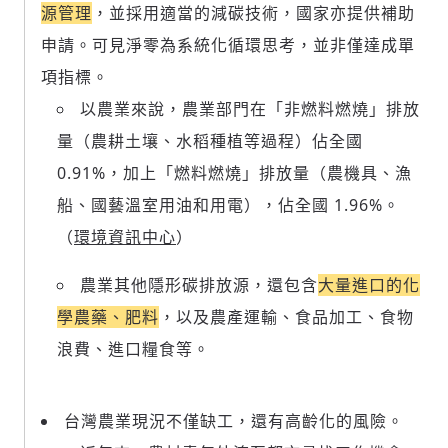
源管理
，並採用適當的減碳技術，國家亦提供補助
申請。可見淨零為系統化循環思考，並非僅達成單
項指標。
以農業來說，農業部門在「非燃料燃燒」排放
量（農耕土壤、水稻種植等過程）佔全國
0.91%，加上「燃料燃燒」排放量（農機具、漁
船、國藝溫室用油和用電），佔全國 1.96%。
（
環境資訊中心
）
農業其他隱形碳排放源，還包含
大量進口的化
學農藥、肥料
，以及農產運輸、食品加工、食物
浪費、進口糧食等。
台灣農業現況不僅缺工，還有高齡化的風險。