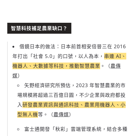
智慧科技補足農業缺口？
借鏡日本的做法：日本前首相安倍晉三在 2016
年打出「社會 5.0」的口號，以人為本，
串連 AI、
機器人、大數據等科技，推動智慧農業
。（
農傳
媒
）
矢野經濟研究所預估，2023 年智慧農業的市
場規模將超過三百億日圓，不少企業與政府都投
入
研發農業資訊與通訊科技、農業用機器人、小
型無人機
等。（
農傳媒
）
富士通開發「秋彩」雲端管理系統，結合多種