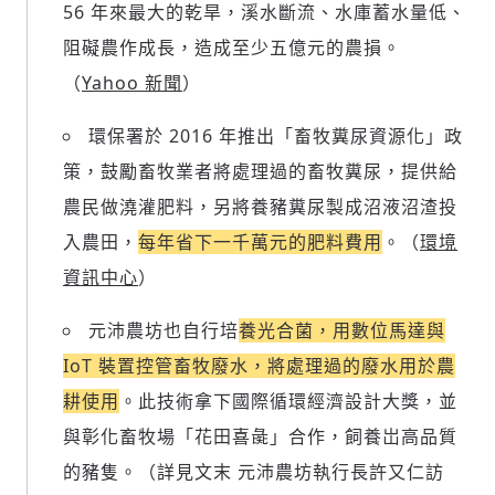
56 年來最大的乾旱，溪水斷流、水庫蓄水量低、
阻礙農作成長，造成至少五億元的農損。
（
Yahoo 新聞
）
環保署於 2016 年推出「畜牧糞尿資源化」政
策，鼓勵畜牧業者將處理過的畜牧糞尿，提供給
農民做澆灌肥料，另將養豬糞尿製成沼液沼渣投
入農田，
每年省下一千萬元的肥料費用
。（
環境
資訊中心
）
元沛農坊也自行培
養光合菌，用數位馬達與
IoT 裝置控管畜牧廢水，將處理過的廢水用於農
耕使用
。此技術拿下國際循環經濟設計大獎，並
與彰化畜牧場「花田喜彘」合作，飼養岀高品質
的豬隻。（詳見文末 元沛農坊執行長許又仁訪