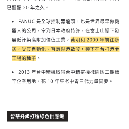
已醞釀 20 年之久。
FANUC 是全球控制器龍頭，也是世界最早做機
器人的公司，拿到日本政府特許，在富士山腳下發
展低汙染高附加價值工業，
黃明和 2000 年前往參
訪，受其自動化、智慧製造啟發，種下在台打造夢
工場的種子
。
2013 年台中精機取得台中精密機械園區二期標
竿企業用地，花 10 年集老中青三代力量圓夢。
智慧升級打造綠色供應鏈