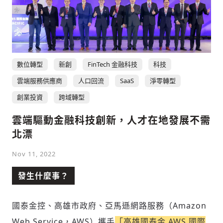
數位轉型
新創
FinTech 金融科技
科技
雲端服務供應商
人口回流
SaaS
淨零轉型
創業投資
跨域轉型
雲端驅動金融科技創新，人才在地發展不需
北漂
Nov 11, 2022
發生什麼事？
國泰金控、高雄市政府、亞馬遜網路服務（Amazon
Web Service，AWS）攜手
「高雄國泰金 AWS 國際