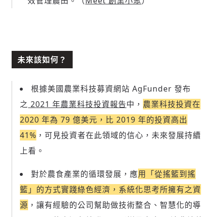
效管理農田。（
Meet 創業小聚
）
未來該如何？
根據美國農業科技募資網站 AgFunder 發布
之
2021 年農業科技投資報告
中，
農業科技投資在
2020 年為 79 億美元，比 2019 年的投資高出
41%
，可見投資者在此領域的信心，未來發展持續
上看。
對於農食產業的循環發展，應
用「從搖籃到搖
籃」的方式實踐綠色經濟，系統化思考所擁有之資
源
，讓有經驗的公司幫助做技術整合、智慧化的導