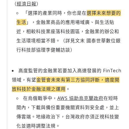
（
經濟日報
）
「選擇的產業同時，你也是在
選擇未來想要的
生活
」，金融業商品的應用場域廣、與生活貼
近，相較科技業座落科技園區，金融業的辦公和
生活環境相當不錯。（詳見文末 國泰世華數位銀
行科技部協理李健輔訪談）
高度監管的金融業若要加入高速發展的 FinTech
領域，有望
金管會未來有第三方協同評斷，適度開
放科技於金融法規之運用
。
在烏俄戰爭中，
AWS 協助烏克蘭政府
在短時
間內，下載與備份重要機關資料到安全處，並上
傳雲端。地緣政治下，台灣政府亦須正視科技變
化並適時調整法規。