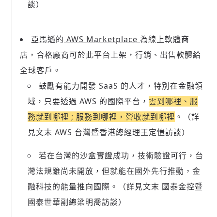
談）
歡迎您加入《旭時報》
掌握國際政經脈動
亞馬遜的
AWS Marketplace
為線上軟體商
參與下一波全球科技革命
店，合格廠商可於此平台上架，行銷、出售軟體給
驗證
全球客戶。
鼓勵有能力開發 SaaS 的人才，特別在金融領
域，只要
透過 AWS 的國際平台，
雲到哪裡、服
務就到哪裡 ; 服務到哪裡，營收就到哪裡
。（詳
見文末 AWS 台灣暨香港總經理王定愷訪談）
若在台灣的沙盒實證成功，技術驗證可行，台
灣法規雖尚未開放，但就
能在國外先行推動，金
融科技的能量推向國際。（詳見文末 國泰金控暨
國泰世華副總梁明喬訪談）