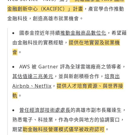
金融創新中心（KACIFIC）」計畫
，產官學合作推動
金融科技，創造高雄市就業機會。
國泰金控近年持續
推動金融商品數位化
，希望藉
由金融科技的實務經驗，
提供在地實習及就業機
會
。
AWS 被 Gartner 評為全球雲端廠商之領導者，
其估值達三兆美元
，並與新創積極合作，
培育出
Airbnb、Netflix
，
提供人才培育資源、與世界接
軌
。
曾任經濟部技術處處長
的高雄市副市長羅達生，
熟悉電子、科技業，作為中央與地方的協調窗口，
期望
助金融科技營運模式儘早被政府認可
。