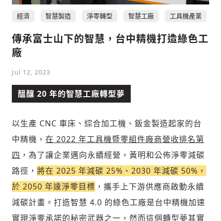
經濟
智慧製造
淨零轉型
智慧工廠
工具機產業
傳承富士山下的智慧，台中精機打造綠色工
社會
廠
Jul 12, 2023
醞釀 20 年的智慧工廠轉型夢
人文
以生產 CNC 車床、綜合加工機、鈑金製造起家的台
中精機，
在 2022 年工具機暨零組件廠商營收排名第
四
，為了讓企業邁向永續經營，黃明和公佈淨零減碳
路徑，
將在 2025 年減碳 25%、2030 年減碳 50%，
於 2050 年達淨零目標
，攜手上下游供應商啟動永續
減碳計畫。打造智慧 4.0 的綠色工廠是台中精機加速
實現淨零承諾的秘密武器之一，然而這個轉型夢其實