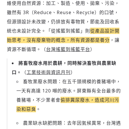
維使用自然資源：加工、製造、使用、拋棄、污染，
雖然有 3R（Reduce、Reuse、Recycle）的口號，
但源頭設計未改變，仍排放有毒物質，節能及回收系
統也未設計完全。「從搖籃到搖籃」則
從產品設計開
始思考，沒有廢棄物的概念，所有資源都是養分
，讓
資源不斷循環。（
台灣搖籃到搖籃平台
）
將畜牧廢水用於農耕，同時解決畜牧與農業缺
口。
（
工業技術與資訊月刊
）
畜牧業廢水問題：在五千頭規模的養豬場中，
一天有高達 120 噸的廢水。屏東縣有全台最多的
養豬場，不少業者會
偷排糞尿廢水，造成河川污
染和惡臭
。
農業缺水缺肥問題：去年因氣候異常，台灣遇