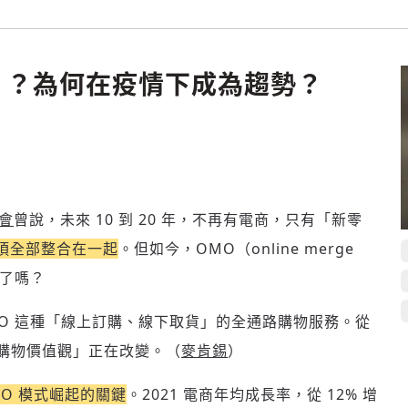
歡迎您加入《旭時報》
掌握國際政經脈動
」？為何在疫情下成為趨勢？
參與下一波全球科技革命
驗證
會
曾說，未來 10 到 20 年，不再有電商，只有「新零
須全部整合在一起
。但如今，OMO（online merge
現了嗎？
OMO 這種「線上訂購、線下取貨」的全通路購物服務。從
「購物價值觀」正在改變。（
麥肯錫
）
O 模式崛起的關鍵
。2021 電商年均成長率，從 12% 增