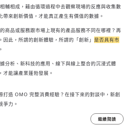
相輔相成，藉由循環過程中去觀察現場的反應與收集數
化帶來創新價值，才能真正產生有價值的數據。
的商品或服務跟市場上現有的產品服務不同在哪裡？再
。因此，所謂的創新體驗，所謂的「創新」
是否具有市
。
據分析、新科技的應用、線下與線上整合的沉浸式體
，才能讓產業蓬勃發展。
登入或註冊
輸入 Email 驗證碼
打造 OMO 完整消費經驗？在接下來的對談中，新創
競爭力。
請輸入發送到
的驗證碼
繼續閱讀
(十分鐘內有效)