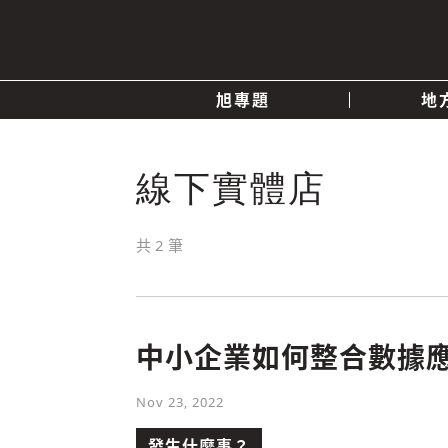
旭專題
地
產業消息
關於我們
追蹤
線下實體店
政治
共
2
筆
快速連結
中小企業如何整合數據應用
Nov 23, 2022
發生什麼事？