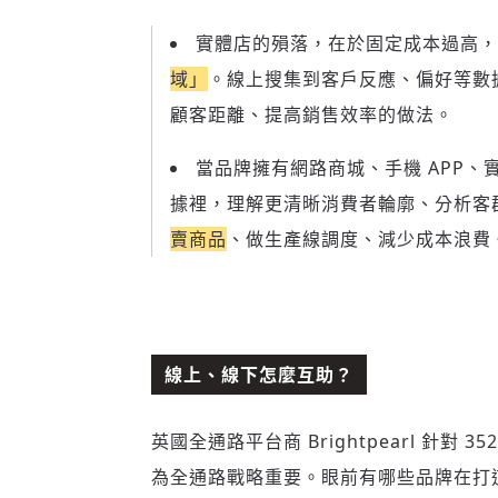
實體店的殞落，在於固定成本過高，
域」
。線上搜集到客戶反應、偏好等數
顧客距離、提高銷售效率的做法。
當品牌擁有網路商城、手機 APP
據裡，理解更清晰消費者輪廓、分析客
賣商品
、做生產線調度、減少成本浪費
線上、線下怎麼互助？
英國全通路平台商 Brightpearl 針
為全通路戰略重要。眼前有哪些品牌在打這