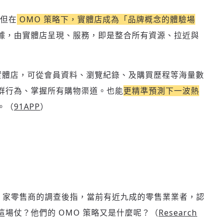
但在
OMO 策略下，實體店成為「品牌概念的體驗場
據，由實體店呈現、服務，即是整合所有資源、拉近與
、實體店，可從會員資料、瀏覽紀錄、及購買歷程等海量數
群行為、掌握所有購物渠道。也能
更精準預測下一波熱
。（
91APP
）
對 352 家零售商的調查後指，當前有近九成的零售業業者，認
場仗？他們的 OMO 策略又是什麼呢？（
Research