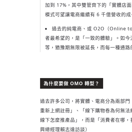
加到 17%，其中雙管齊下的「實體店
模式可望讓電商繼續有 6 千億營收的成
過去的純電商、或 O2O（Online 
者最希望的，是「一致的體驗」。如今消
等，猶豫期無限被延長，而每一種通路
為什麼要做 OMO 轉型？
過去許多公司，將實體、電商分為兩部門
重新上網註冊」、「線下購物卷為何無法
線下怎麼推產品」，而是「消費者在哪，
興總經理賴志達訪談）