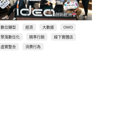
數位轉型
經濟
大數據
OMO
聚落數位化
精準行銷
線下實體店
虛實整合
消費行為