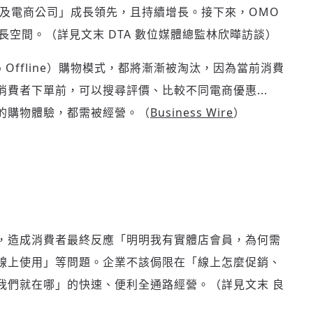
面及電商公司」成長領先，且持續增長
。接下來，OMO
長空間。（詳見文末 DTA 數位媒體總監林欣曄訪談）
to Offline）購物模式，都將漸漸被淘汰，因為當前消費
費者下單前，可以搜尋評價、比較不同電商優惠...
的購物體驗，都需被經營。（
Business Wire
）
，造成消費者最終反應「明明我有實體店會員，為何需
線上使用」等問題。企業不該侷限在「線上怎麼促銷、
我們就在哪」的快速、便利全通路經營。（詳見文末 良