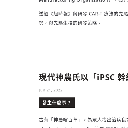
Manufacturing Organizat
透過《旭時報》與研發 CAR-T 療法的先
勢，與先驅生技的研發策略。
現代神農氏以「iPSC 
Jun 21, 2022
發生什麼事？
古有「神農嚐百草」，為眾人找出治病良方