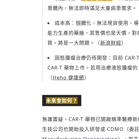
患體內，無法即時滿足大量病患需求。
成本高：個體化、無法現貨使用，導致 
能力生產的藥廠，其售價也是天價，對
質，將是一大問題。（
新浪財經
）
固態腫瘤治療仍待開發：目前 CAR
CAR-T 藥物上市。若用治療液態腫瘤的
（
Heho 健康網
）
未來會如何？
無庸置疑，CAR-T 藥物已開啟精準醫療新
生技公司也開始投入研發或 CDMO（委託開發暨