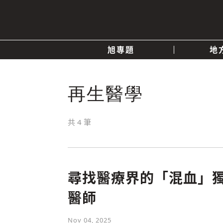
旭專題
地
產業消息
關於我們
追蹤
再生醫學
政治
共
4
筆
快速連結
尋找醫療界的「混血」
醫師
Nov 04, 2025