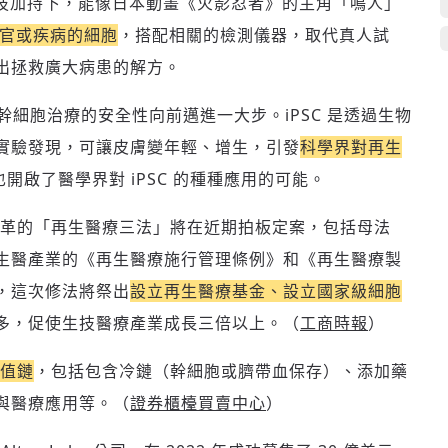
 iPSC）科技加持下，能像日本動畫《火影忍者》的主角「鳴人」
器官或疾病的細胞
，搭配相關的檢測儀器，取代真人試
出拯救廣大病患的解方。
，幹細胞治療的安全性向前邁進一大步。iPSC 是透過生物
實驗發現，可讓皮膚變年輕、增生，引發
科學界對再生
也開啟了醫學界對 iPSC 的種種應用的可能。
革的「再生醫療三法」將在近期拍板定案，包括母法
生醫產業的《再生醫療施行管理條例》和《再生醫療製
，這次修法將祭出
設立再生醫療基金、設立國家級細胞
多，促使生技醫療產業成長三倍以上。（
工商時報
）
值鏈
，包括包含冷鏈（幹細胞或臍帶血保存）、添加藥
與醫療應用等。（
證券櫃檯買賣中心
）