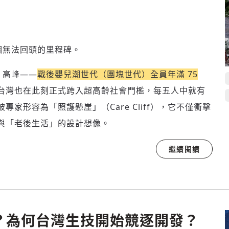
一個無法回頭的里程碑。
」高峰——
戰後嬰兒潮世代（團塊世代）全員年滿 75
台灣也在此刻正式跨入超高齡社會門檻，每五人中就有
家形容為「照護懸崖」（Care Cliff），它不僅衝擊
與「老後生活」的設計想像。
繼續閱讀
麼？為何台灣生技開始競逐開發？