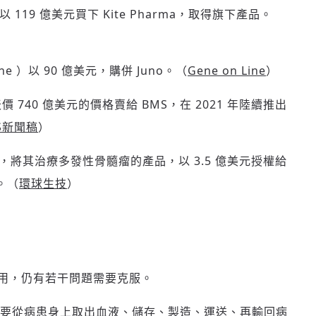
）以 119 億美元買下 Kite Pharma，取得旗下產品。
ene ）以 90 億美元，購併 Juno。（
Gene on Line
）
以天價 740 億美元的價格賣給 BMS，在 2021 年陸續推出
S新聞稿
）
年，將其治療多發性骨髓瘤的產品，以 3.5 億美元授權給
。（
環球生技
）
登入或註冊
輸入 Email 驗證碼
請輸入發送到
的驗證碼
應用，仍有若干問題需要克服。
(十分鐘內有效)
要從病患身上取出血液、儲存、製造、運送、再輸回病