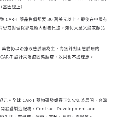
（
基因線上
）
歡迎您加入《旭時報》
CAR-T 藥品售價都要 30 萬美元以上。即使在中國有
掌握國際政經脈動
參與下一波全球科技革命
病患或對健保都是龐大財務負擔。如何大量又能兼顧品
驗證
-T 藥物仍以治療液態腫瘤為主，尚無針對固態腫瘤的
 CAR-T 設計來治療固態腫瘤，效果也不盡理想。
紀元。全球 CAR-T 藥物研發競賽正如火如荼展開，台灣
製造服務，Contract Development and