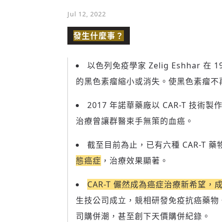
Jul 12, 2022
發生什麼事？
以色列免疫學家 Zelig Eshhar 在
的黑色素瘤縮小或消失。使黑色素瘤不
2017 年諾華藥廠以 CAR-T 技術製
治療曾讓群醫束手無策的血癌。
截至目前為止，已有六種 CAR-T 
態癌症
，治療效果顯著。
CAR-T 儼然成為癌症治療新希望
生技公司成立，競相研發免疫抗癌藥物。在 2
司購併潮，甚至創下天價購併紀錄。