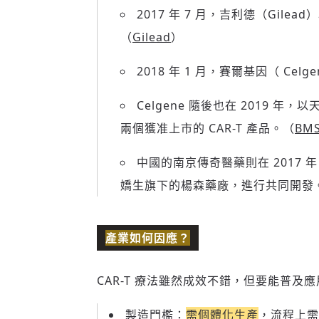
2017 年 7 月，吉利德（Gilead
（
Gilead
）
2018 年 1 月，賽爾基因（ Celg
Celgene 隨後也在 2019 年，
兩個獲准上市的 CAR-T 產品。（
BM
中國的南京傳奇醫藥則在 2017 
嬌生旗下的楊森藥廠，進行共同開發
產業如何因應？
CAR-T 療法雖然成效不錯，但要能普及
製造門檻：
需個體化生產
，流程上需