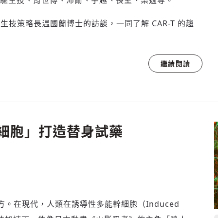
ion），如先驅生技、育世博、沛爾、宇越、長聖、樂迦等。
驅生技策略長温國蘭博士的訪談，一同了解 CAR-T 的趨
繼續閱讀
幹細胞」打造替身試藥
。在現代，人類在誘導性多能幹細胞（Induced