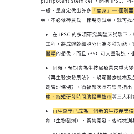
pluripotent stem cell，簡稱
一般，量身定做出許多
「替身」─ 個別
藥，不必像神農氏一樣親身試藥，就可找
在 iPSC 的多項研究與臨床試驗下
工程，將成體幹細胞分化為多種功能。
醫學
的想像。而且 iPSC 可大量製造，
同時，預期會為生技醫療帶來重大變
《再生醫療發展法》、規範醫療機構及
劑管理條例》。衛福部次長石崇良指出
庫、縮短研發時間助提早搶市
等三大利
再生醫學已成為一個新的生技產業價
劑（生物製劑）、藥物開發、後端檢測