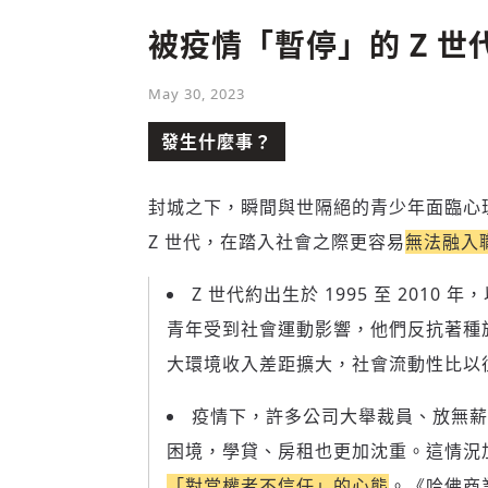
被疫情「暫停」的 Z 
May 30, 2023
發生什麼事？
封城之下，瞬間與世隔絕的青少年面臨心
Z 世代，在踏入社會之際更容易
無法融入
Z 世代約出生於 1995 至 20
青年受到社會運動影響，他們反抗著種
大環境收入差距擴大，社會流動性比以
疫情下，許多公司大舉裁員、放無薪
困境，學貸、房租也更加沈重。這情況加
「對當權者不信任」的心態
。《
哈佛商