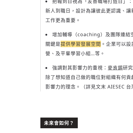
把報到日視為「友善職場打造日」：
新人到職日，設計為讓彼此更認識、讓新
工作更為重要。
增加輔導（coaching）及團隊連
關鍵是
提供學習發展空間
。企業可以設
營、及平輩學習小組…等。
強調對其影響力的重視：
麥肯錫
研究
除了想知道自己做的職位對組織有何貢
影響力的理念。（詳見文末 AIESEC
未來會如何？