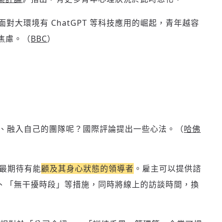
。面對大環境有 ChatGPT 等科技應用的崛起，青年越容
歡迎您加入《旭時報》
掌握國際政經脈動
焦慮。（
BBC
）
參與下一波全球科技革命
驗證
場、融入自己的團隊呢？國際評論提出一些心法。（
哈佛
代最期待有能
顧及其身心狀態的領導者
。雇主可以提供諮
、「無干擾時段」等措施，同時將線上的訪談時間，換