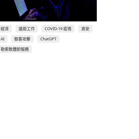
經濟
遠距工作
COVID-19 疫情
資安
AI
駭客攻擊
ChatGPT
勒索軟體即服務