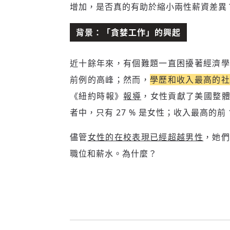
增加，是否真的有助於縮小兩性薪資差異
背景：「貪婪工作」的興起
近十餘年來，有個難題一直困擾著經濟學
前例的高峰；然而，
學歷和收入最高的
《紐約時報》
報導
，女性貢獻了美國整體
者中，只有 27 % 是女性；收入最高的前 1
儘管
女性的在校表現已經超越男性
，她
職位和薪水。為什麼？