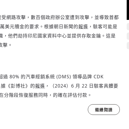
中心遭受網路攻擊，數百個政府辦公室遭到攻擊，並導致首都
0 萬美元贖金的要求。根據朝日新聞的
報導
，駭客可能是
索軟體組織，他們劫持印尼國家資料中心並提供存取金鑰。這是
攻擊。
80% 的汽車經銷系統 (DMS) 領導品牌 CDK
，根據《彭博社》的
報導
，（2024）6 月 22 日駭客具體要
al 在分階段恢復服務同時，的確在評估付款。
繼續閱讀