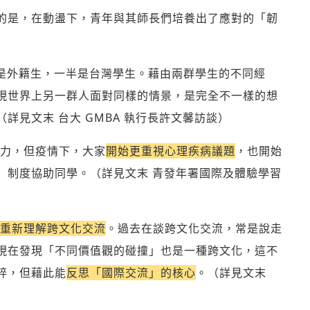
的是，在動盪下，青年與其師長們培養出了應對的「韌
半是外籍生，一半是台灣學生。藉由兩群學生的不同經
現世界上另一群人面對同樣的情景，是完全不一樣的想
（詳見文末 台大 GMBA 執行長許文馨訪談）
力，但疫情下，大家
開始更重視心理疾病議題
，也開始
」制度協助同學。（詳見文末 青發年署國際及體驗學習
重新理解跨文化交流
。過去在談跨文化交流，常是說走
現在發現「不同價值觀的碰撞」也是一種跨文化，這不
碎，但藉此能
反思「國際交流」的核心
。（詳見文末