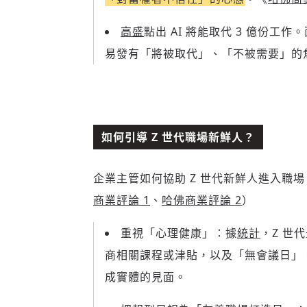
高盛
點出 AI 將能取代 3 億份工作
易發有「將被取代」、「不被需要」的
如何引導 Z 世代職場新鮮人？
企業主管如何協助 Z 世代新鮮人進入職
商業評論 1
、
哈佛商業評論 2
）
重視「心理健康」：據
統計
，Z 世
商相關課程或津貼，以及「無會議日」
成實體的見面。