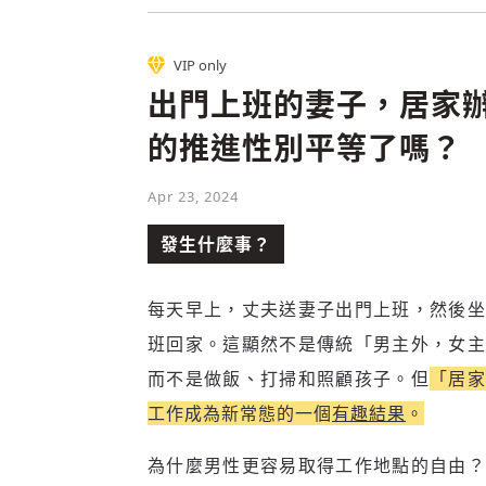
VIP only
出門上班的妻子，居家
的推進性別平等了嗎？
Apr 23, 2024
發生什麼事？
每天早上，丈夫送妻子出門上班，然後坐
班回家。這顯然不是傳統「男主外，女主
而不是做飯、打掃和照顧孩子。但
「居
工作成為新常態的一個
有趣結果
。
為什麼男性更容易取得工作地點的自由？