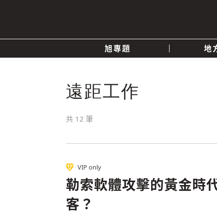
旭專題
地
產業消息
關於我們
追蹤
遠距工作
政治
共
12
筆
快速連結
VIP only
勒索軟體攻擊的黃金時
客？