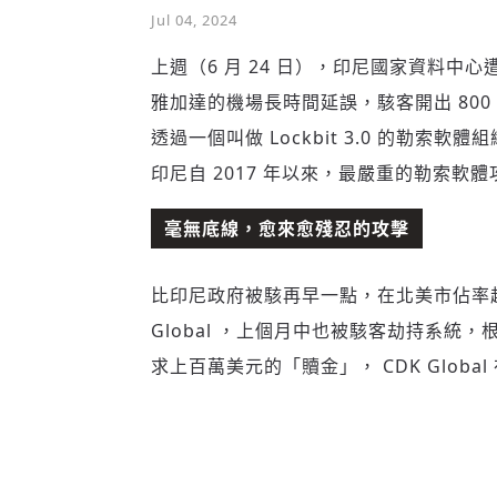
Jul 04, 2024
上週（6 月 24 日），印尼國家資料
雅加達的機場長時間延誤，駭客開出 80
透過一個叫做 Lockbit 3.0 的勒
印尼自 2017 年以來，最嚴重的勒索軟體
毫無底線，愈來愈殘忍的攻擊
比印尼政府被駭再早一點，在北美市佔率超過 
Global ，上個月中也被駭客劫持系統
求上百萬美元的「贖金」， CDK Glob