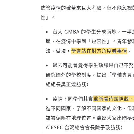
儘管疫情的確帶來巨大考驗，但不能忽視
性」。
台大 GMBA 的學生分成兩塊，一
歷，在疫情中學到「包容性」。青年發
法、做法，
學會站在對方角度看事情
。
過去可能會覺得學生缺課是自己不努
研究國外的學校制度，提出「學輔專員
組組長吳正煌訪談）
疫情下同學們其實
重新看待國際觀、
進不同國家、了解不同國家的文化，但
該被侷限在地理位置。雖然大家出國夢
AIESEC 台灣總會會長陳子璇訪談）