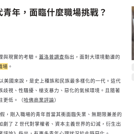
世代青年，面臨什麼職場挑戰？
理與現實的考驗。
蓋洛普調查
指出，面對大環境動盪的
職場
。
10 年，以美國來說，是史上種族和民族最多樣化的一代。這代
族歧視、性騷擾、槍支暴力、惡化的氣候環境。且隨著
登入或註冊
輸入 Email 驗證碼
往更低。（
哈佛商業評論
）
請輸入發送到
的驗證碼
假，剛入職場的青年首當其衝面臨失業、無期限兼差的
(十分鐘內有效)
劇了 Z 世代對掌權者、資本主義世界的幻滅，衍生出
業評論
》指出，有更多青年心理狀況於此時惡化。