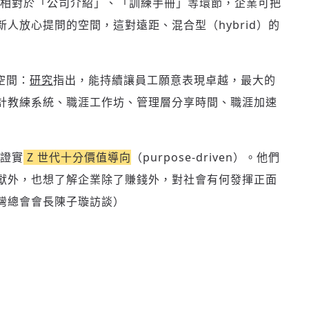
相對於「公司介紹」、「訓練手冊」等環節，企業可把
人放心提問的空間，這對遠距、混合型（hybrid）的
結空間：
研究
指出，能持續讓員工願意表現卓越，最大的
計教練系統、職涯工作坊、管理層分享時間、職涯加速
證實
Z 世代十分價值導向
（purpose-driven）。他們
獻外，也想了解企業除了賺錢外，對社會有何發揮正面
 台灣總會會長陳子璇訪談）