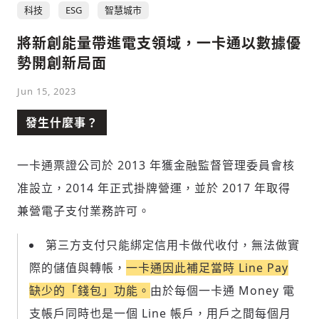
科技
ESG
智慧城市
將新創能量帶進電支領域，一卡通以數據優
勢開創新局面
Jun 15, 2023
發生什麼事？
一卡通票證公司於 2013 年獲金融監督管理委員會核
准設立，2014 年正式掛牌營運，並於 2017 年取得
兼營電子支付業務許可。
第三方支付只能綁定信用卡做代收付，無法做實
際的儲值與轉帳，
一卡通因此補足當時 Line Pay
缺少的「錢包」功能。
由於每個一卡通 Money 電
支帳戶同時也是一個 Line 帳戶，用戶之間每個月