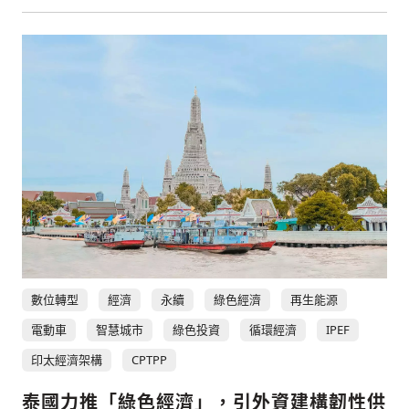
數位轉型
經濟
永續
綠色經濟
再生能源
電動車
智慧城市
綠色投資
循環經濟
IPEF
印太經濟架構
CPTPP
泰國力推「綠色經濟」，引外資建構韌性供