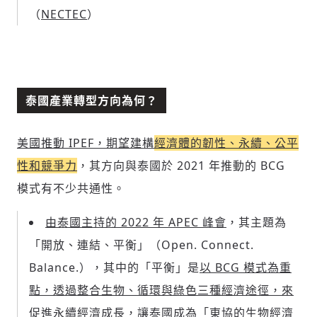
（
NECTEC
）
泰國產業轉型方向為何？
美國推動 IPEF，期望建構
經濟體的韌性、永續、公平
性和競爭力
，其方向與泰國於 2021 年推動的 BCG
模式有不少共通性。
由泰國主持的 2022 年 APEC 峰會
，其主題為
「開放、連結、平衡」（Open. Connect.
Balance.），其中的「平衡」是
以 BCG 模式為重
點，透過整合生物、循環與綠色三種經濟途徑，來
促進永續經濟成長
，讓泰國成為「東協的生物經濟