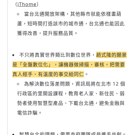
（
iThome
）
當台北通開放架構，其他縣市就能依樣畫葫
蘆，短時間打造該市的城市通，台北通也能因此
獲得改善，提升服務品質。
不只將真實世界類比到數位世界，
趙式隆的願景
是「全盤數位化」，讓機器做掃描、審核，把需要
真人經手、有溫度的事交給同仁
。
為解決數位落差問題，資訊局將在北市 12 個
行政區的里開設課程，
教育老人家、新住民、弱
勢者使用智慧型產品、下載台北通，避免金融與
電信詐騙。
智慧台北的理想，需要市府團隊成員攜手共創。