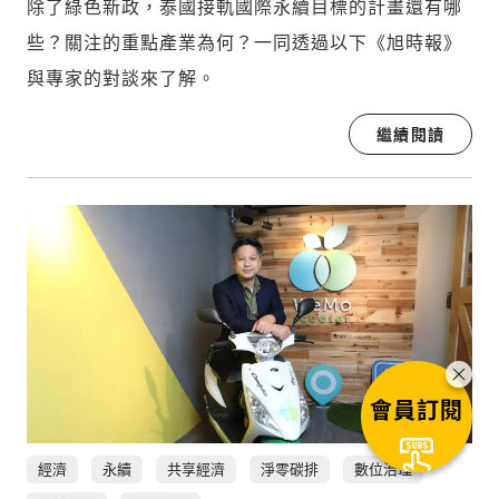
除了綠色新政，泰國接軌國際永續目標的計畫還有哪
些？關注的重點產業為何？一同透過以下《旭時報》
與專家的對談來了解。
繼續閱讀
會員訂閱
經濟
永續
共享經濟
淨零碳排
數位治理