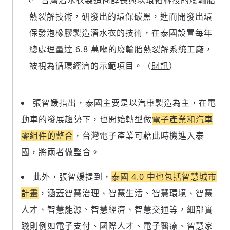
台灣潛水衣製造商薛長興以環拓科技的廢輪胎
熱裂解技術，研發出的環保碳黑，進而開發出環
保發泡橡膠製造潛水衣的技術，在泰國設置每年
總處理量達 6.8 萬噸的廢輪胎熱裂解系統工廠，
被視為循環經濟的示範項目。（
財訊
）
張智媛指出，泰國主要是以汽車製造為主，在電
動車的發展趨勢下，也開始轉型做
電子產業和汽車
零組件的整合
，台灣電子產業可藉此時機進入泰
國，將兩者做整合。
此外，張智媛提到，
泰國 4.0 中也包括智慧城市
計畫
，涵蓋智慧治理、智慧生活、智慧環境、智慧
人才、智慧能源、智慧經濟、智慧交通等，細部實
踐則例如電子支付、國際人才、電子醫療、智慧家