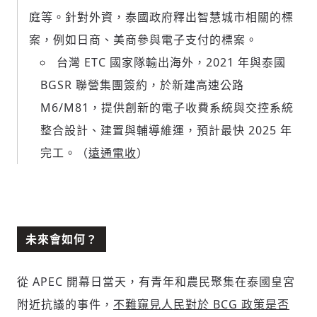
庭等。針對外資，泰國政府釋出智慧城市相關的標
案，例如日商、美商參與電子支付的標案。
台灣 ETC 國家隊輸出海外，2021 年與泰國
BGSR 聯營集團簽約，於新建高速公路
M6/M81，提供創新的電子收費系統與交控系統
整合設計、建置與輔導維運，預計最快 2025 年
完工。（
遠通電收
）
未來會如何？
從 APEC 開幕日當天，有青年和農民聚集在泰國皇宮
附近抗議的事件，
不難窺見人民對於 BCG 政策是否