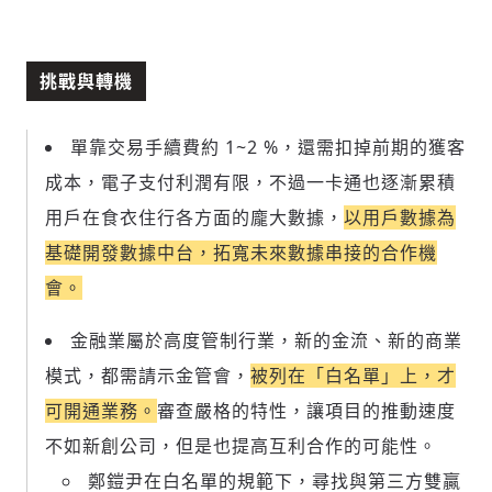
歡迎您加入《旭時報》
掌握國際政經脈動
挑戰與轉機
參與下一波全球科技革命
驗證
單靠交易手續費約 1~2 %，還需扣掉前期的獲客
成本，電子支付利潤有限，不過一卡通也逐漸累積
用戶在食衣住行各方面的龐大數據，
以用戶數據為
基礎開發數據中台，拓寬未來數據串接的合作機
會。
金融業屬於高度管制行業，新的金流、新的商業
模式，都需請示金管會，
被列在「白名單」上，才
可開通業務。
審查嚴格的特性，讓項目的推動速度
不如新創公司，但是也提高互利合作的可能性。
鄭鎧尹在白名單的規範下，尋找與第三方雙贏