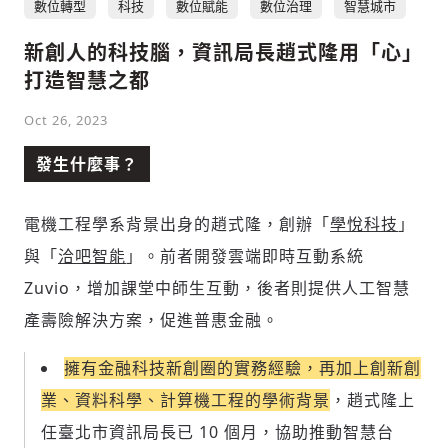
數位轉型
科技
數位賦能
數位治理
智慧城市
新創人的科技腦，資訊局長趙式隆用「心」
打造智慧之都
社會
Oct 26, 2023
發生什麼事？
人文
電機工程學系背景出身的趙式隆，創辦「
學悅科技
」
與「
洽吧智能
」。前者開發雲端即時互動系統
Zuvio，增加課堂中師生互動，後者則提供人工智慧
產壽險解決方案，促進普惠金融。
擁有金融科技新創圈的實務經驗，再加上創新創
業、資料科學、計算機工程的學術背景
，趙式隆上
任臺北市資訊局長已 10 個月，協助推動智慧台