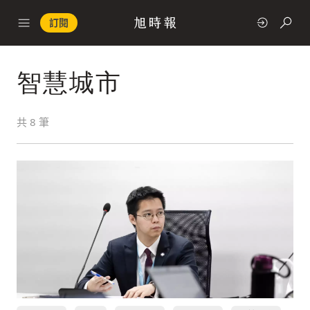
訂閱
智慧城市
政治
共
8
筆
快速連結
經濟
科技