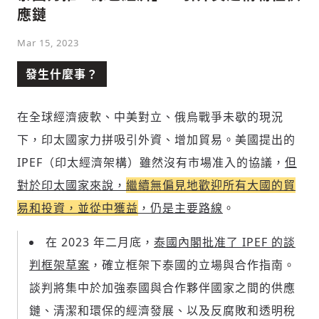
應鏈
Mar 15, 2023
發生什麼事？
在全球經濟疲軟、中美對立、俄烏戰爭未歇的現況
下，印太國家力拼吸引外資、增加貿易。美國提出的
IPEF（印太經濟架構）雖然沒有市場准入的協議，
但
對於印太國家來說，
繼續無偏見地歡迎所有大國的貿
易和投資，並從中獲益
，仍是主要路線
。
在 2023 年二月底，
泰國內閣批准了 IPEF 的談
判框架草案
，確立框架下泰國的立場與合作指南。
談判將集中於加強泰國與合作夥伴國家之間的供應
鏈、清潔和環保的經濟發展、以及反腐敗和透明稅