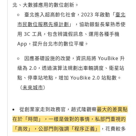
北、大數據應用的數位創新。
臺北進入超高齡化社會，2023 年啟動「
臺北
市民數位服務先導計劃
」，協助銀髮長輩熟悉使
用 3C 工具，包含辨識假訊息、運用各種手機
App，提升台北市的數位平權。
因應基礎設施的改變，資訊局將 YouBike 升
級為 2.0，透過演算法規劃出車輛調度、衛星站
點、停車站地點，增加 YouBike 2.0 站點數。
（
未來城市
）
從創業家走到政務官，趙式隆觀察
最大的差異點
在於「時間」，一樣是做對的事情，私部門重視的
「高效」，公部門則強調「程序正義」
，花費較多