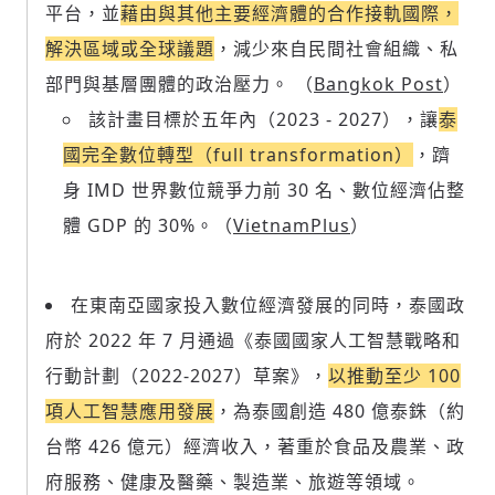
平台，並
藉由與其他主要經濟體的合作接軌國際，
解決區域或全球議題
，減少來自民間社會組織、私
部門與基層團體的政治壓力。 （
Bangkok Post
）
該計畫目標於五年內（2023 - 2027），讓
泰
國完全數位轉型（full transformation）
，躋
身 IMD 世界數位競爭力前 30 名、數位經濟佔整
體 GDP 的 30%。（
VietnamPlus
）
在東南亞國家投入數位經濟發展的同時，泰國政
府於 2022 年 7 月通過《泰國國家人工智慧戰略和
行動計劃（2022-2027）草案》，
以推動至少 100
項人工智慧應用發展
，為泰國創造 480 億泰銖（約
台幣 426 億元）經濟收入，著重於食品及農業、政
府服務、健康及醫藥、製造業、旅遊等領域。