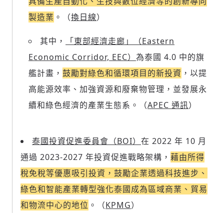
具備生產自動化、生技與數位經濟等的創新導向
製造業
。（
換日線
）
其中，
「東部經濟走廊」（Eastern
Economic Corridor, EEC）
為泰國 4.0 中的旗
艦計畫，
鼓勵對綠色和循環項目的新投資
，以提
高能源效率、加強資源和廢棄物管理，並發展永
續和綠色經濟的產業生態系。（
APEC 通訊
）
泰國投資促進委員會（BOI）
在 2022 年 10 月
通過 2023-2027 年投資促進戰略架構，
藉由所得
稅免稅等優惠吸引投資，鼓勵企業透過科技進步、
綠色和智能產業轉型強化泰國成為區域商業、貿易
和物流中心的地位
。（
KPMG
）