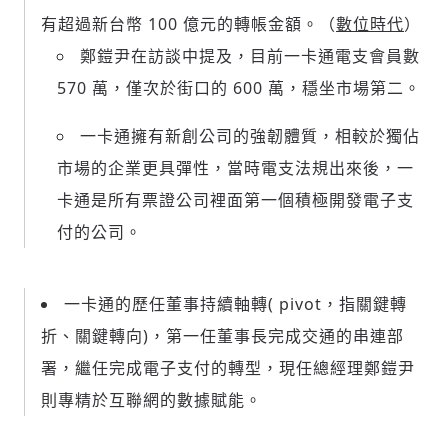
有超過新台幣 100 億元的轉帳金額。（
數位時代
）
鄭鎧尹在訪談中提及，目前一卡通電支會員數
570 萬，僅次於街口的 600 萬，穩坐市場第二。
一卡通擁有新創公司的強韌體質，相較於獨佔
市場的企業更具彈性，當時電支法規出來後，一
卡通是所有票證公司裡面第一個積極開發電子支
付的公司。
一卡通的歷任董事持續軸轉( pivot，指關鍵轉
輸入 Email 驗證碼
登入或註冊
折、關鍵轉向)，第一任董事長完成交通的串連部
署，繼任完成電子支付的轉型，現任總經理鄭鎧尹
請輸入發送到
的驗證碼
則專精於互聯網的數據賦能。
(十分鐘內有效)