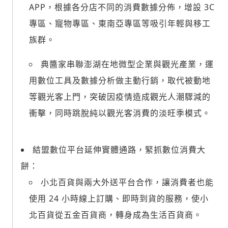
APP，根據各分店不同的消費數據分佈，增設 3C
專區、寵物專區、東南亞專區等吸引年輕與移工
族群。
典醬家串聯澎湖在地微型企業與觀光產業，運
用數位工具及數據分析做主動行銷，取代被動地
等觀光客上門，突破因疫情造成觀光人潮驟減的
衝擊，同時跳脫純以觀光客消費的淡旺季模式。
結盟數位平台延伸實體通路，緊抓數位消費大
餅：
小北百貨與兩大外送平台合作，讓消費者也能
輸入 Email 驗證碼
登入或註冊
使用 24 小時線上訂購、即時到貨的服務，使小
北百貨從五金百貨商，轉身成為生活百貨商。
請輸入發送到
的驗證碼