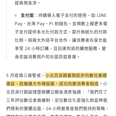
提高現金流。
支付面
：持續導入電子支付的使用，如 LINE
Pay、台灣 Pay、Pi 拍錢包，並規劃上線更多電
子支付提供多元化付款方式，提升無紙化的付款
比例。與兩大外送平台合作，讓消費者在家也能
享受 24 小時訂購，且迅速到貨的購物服務，變
身忠誠消費用戶的社區防疫倉庫。
5 月疫情三級警戒，
小北百貨踏著剛起步的數位基礎
建設，趁機擴大市場版圖，成功改變消費者組成
。小
北百貨行銷副理暨媒體公關吳澄彥強調：「我們花了
三年評估數位會員機制，定位數位化是強化和延伸我
們現有的實體店面，24 小時營業是我們堅持的策略、