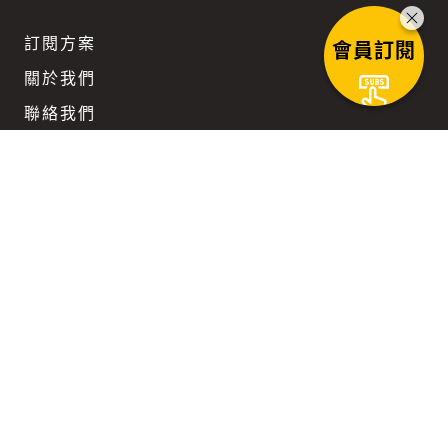
訂閱方案
會員訂閱
關於我們
聯絡我們
團隊徵才
企業訂閱優惠
Keep updated
在科技與文明不斷迴旋而上的時代路徑裡，
我們陪您一同前行。