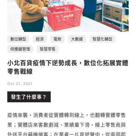
數位轉型
經濟
電商
大數據
智慧化轉型
供應鏈管理
智慧零售
小北百貨疫情下逆勢成長，數位化拓展實體
零售戰線
Oct 21, 2021
發生了什麼事？
疫情來襲，消費者從實體轉到線上，也翻轉實體零售
業；實體店來客數劇減、業績量下滑，線上零售商與
外送平台藉機搶客；在業者一片哀號聲中，從南部起