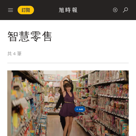
訂閱
智慧零售
政治
共
4
筆
快速連結
經濟
科技