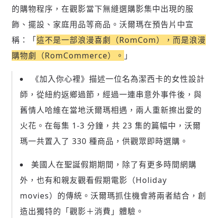
的購物程序，在觀影當下無縫選購影集中出現的服
飾、擺設、家庭用品等商品。沃爾瑪在預告片中宣
稱：「
這不是一部浪漫喜劇（RomCom），而是浪漫
購物劇（RomCommerce）。
」
《加入你心裡》描述一位名為潔西卡的女性設計
師，從紐約返鄉過節，經過一連串意外事件後，與
舊情人哈維在當地沃爾瑪相遇，兩人重新擦出愛的
火花。在每集 1-3 分鐘，共 23 集的篇幅中，沃爾
瑪一共置入了 330 種商品，供觀眾即時選購。
美國人在聖誕假期期間，除了有更多時間網購
外，也有和親友觀看假期電影（Holiday
movies）的傳統。沃爾瑪抓住機會將兩者結合，創
造出獨特的「觀影＋消費」體驗。