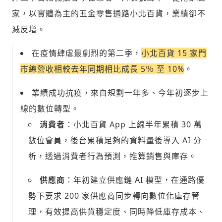
家，以實體為主的五金零售通路小北百貨，業績卻不
減反增。
在疫情肆虐最劇烈的第二季，
小北百貨 15 家門
市總營收相較去年同期相比成長 5％ 至 10%
。
業績成功抗疫，來自規劃一年多、今年初逐步上
線的數位轉型。
消費者
：小北百貨 App 上線半年累積 30 萬
數位會員，後台累積足夠的資料量後導入 AI 分
析，透過消費者行為預測，推算銷售與庫存。
供應商
：年初建立供應鏈 AI 模型，在通路優
勢下要求 200 家供應商同步轉向數位化庫存管
理，有效提高供貨穩定度、同時降低庫存成本、