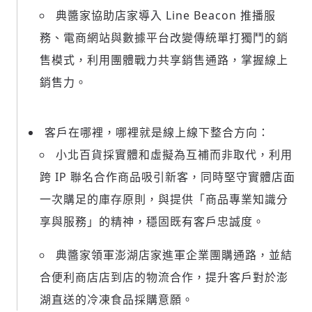
(十分鐘內有效)
典醬家協助店家導入 Line Beacon 推播服
務、電商網站與數據平台改變傳統單打獨鬥的銷
售模式，利用團體戰力共享銷售通路，掌握線上
歡迎您加入《旭時報》
銷售力。
掌握國際政經脈動
參與下一波全球科技革命
驗證
客戶在哪裡，哪裡就是線上線下整合方向：
小北百貨採實體和虛擬為互補而非取代，利用
跨 IP 聯名合作商品吸引新客，同時堅守實體店面
一次購足的庫存原則，與提供「商品專業知識分
享與服務」的精神，穩固既有客戶忠誠度。
典醬家領軍澎湖店家進軍企業團購通路，並結
合便利商店店到店的物流合作，提升客戶對於澎
湖直送的冷凍食品採購意願。